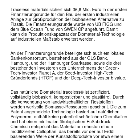
Traceless materials sichert sich 36,6 Mio. Euro in der ersten
Finanzierungsrunde für den Bau der ersten industriellen
Anlage zur Großproduktion der biobasierten Alternative zu
Plastik. Die Finanzierungsrunde wurde von UB FIGG und
dem Blue Ocean Fund von SWEN CP angeführt. Damit
kann die Produktionskapazität der Biomaterial-Technologie
auf industriellen Maßstab erweitert werden.
An der Finanzierungsrunde beteiligte sich auch ein lokales
Bankenkonsortium, bestehend aus der GLS Bank,
Hamburg, und der Hamburger Sparkasse, sowie die drei
bestehenden Investoren des Unternehmens der Green-
Tech-Investor Planet A, der Seed-Investor High-Tech
Gründerfonds (HTGF) und der Deep-Tech-Investor b.value.
Das natürliche Biomaterial traceless® ist zertifiziert,
vollständig biobasiert, kompostierbar und plastikfrei. Durch
die Verwendung von landwirtschaftlichen Reststoffen
werden wertvolle Biomasse-Ressourcen geschont. Die zum
Patent angemeldete Technologie basiert auf natürlichen
Polymeren, enthält keine potentiell schädlichen Chemikalien
und hat einen minimalen ökologischen Fußabdruck.
Chemisch entspricht das Material am ehesten einem
modifizierten Cellophan, das bereits vor der auf Erdöl
basierenden Welle der Kunststoffprodukte vor etwa einem