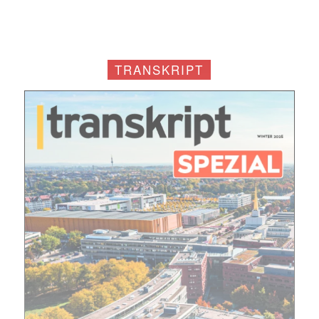
TRANSKRIPT
Mit dem |transkript-Newsletter
jede Woche aktuell informiert.
E-
Mail
(erforderlich)