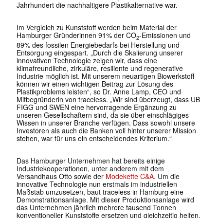
Jahrhundert die nachhaltigere Plastikalternative war.
Im Vergleich zu Kunststoff werden beim Material der
Hamburger Gründerinnen 91% der CO
-Emissionen und
2
89% des fossilen Energiebedarfs bei Herstellung und
Entsorgung eingespart. „Durch die Skalierung unserer
innovativen Technologie zeigen wir, dass eine
klimafreundliche, zirkuläre, resiliente und regenerative
Industrie möglich ist. Mit unserem neuartigen Biowerkstoff
können wir einen wichtigen Beitrag zur Lösung des
Plastikproblems leisten“, so Dr. Anne Lamp, CEO und
Mitbegründerin von traceless. „Wir sind überzeugt, dass UB
FIGG und SWEN eine hervorragende Ergänzung zu
unseren Gesellschaftern sind, da sie über einschlägiges
Wissen in unserer Branche verfügen. Dass sowohl unsere
Investoren als auch die Banken voll hinter unserer Mission
stehen, war für uns ein entscheidendes Kriterium.“
Das Hamburger Unternehmen hat bereits einige
Industriekooperationen, unter anderem mit dem
Versandhaus Otto sowie der
Modekette C&A
. Um die
innovative Technologie nun erstmals im industriellen
Maßstab umzusetzen, baut traceless in Hamburg eine
Demonstrationsanlage. Mit dieser Produktionsanlage wird
das Unternehmen jährlich mehrere tausend Tonnen
konventioneller Kunststoffe ersetzen und gleichzeitig helfen,