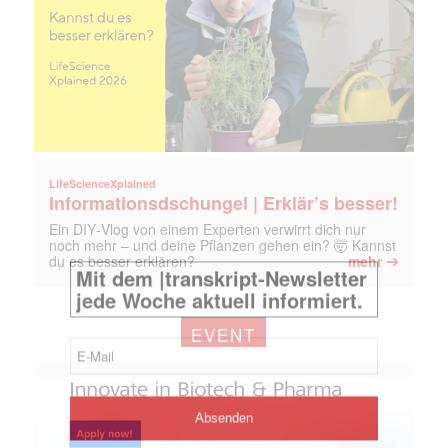
LifeScienceXplained
Informationsdschungel | Erklär’s besser!
Ein DIY‑Vlog von einem Experten verwirrt dich nur
noch mehr – und deine Pflanzen gehen ein? 🤯 Kannst
➔
du es besser erklären?
mehr
EVENT