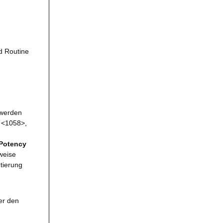
d Routine
werden
l <1058>,
Potency
lweise
tierung
er den