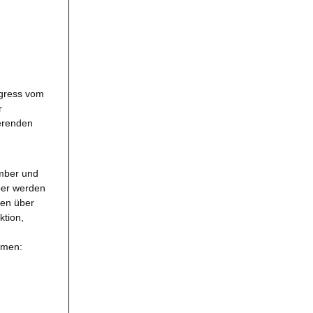
ngress vom
r
ierenden
mber und
ber werden
gen über
ktion,
emen: