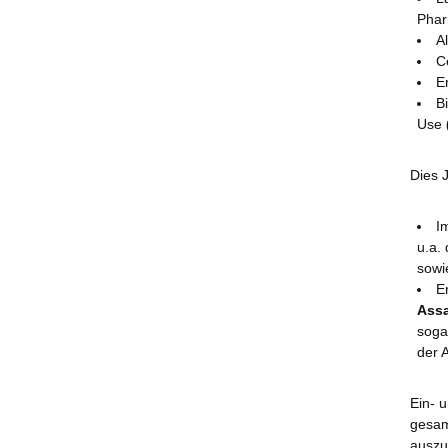
Phar
A
C
E
B
Use
Dies 
I
u.a.
sowi
E
Ass
soga
der 
Ein- 
gesam
auszu