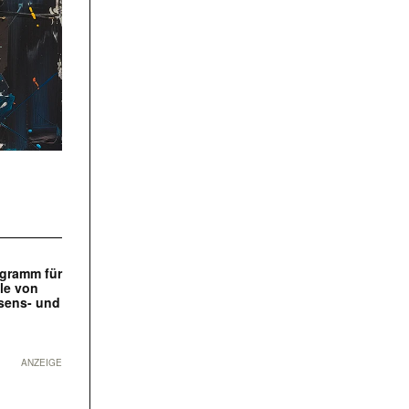
ogramm für
le von
ssens- und
ANZEIGE