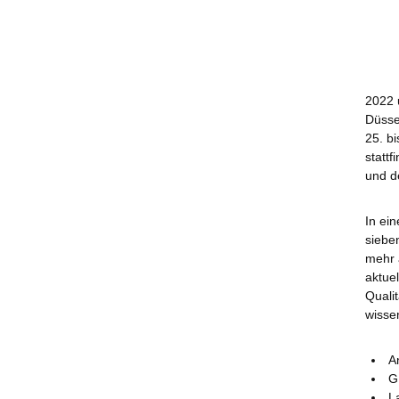
2022 
Düsse
25. b
statt
und d
In ei
siebe
mehr 
aktue
Quali
wisse
A
G
L