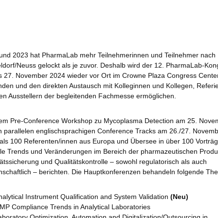
und 2023 hat PharmaLab mehr Teilnehmerinnen und Teilnehmer nach
ldorf/Neuss gelockt als je zuvor. Deshalb wird der 12. PharmaLab-Ko
is 27. November 2024 wieder vor Ort im Crowne Plaza Congress Cente
finden und den direkten Austausch mit Kolleginnen und Kollegen, Refer
en Ausstellern der begleitenden Fachmesse ermöglichen.
nem Pre-Conference Workshop zu Mycoplasma Detection am 25. Nove
n parallelen englischsprachigen Conference Tracks am 26./27. Novem
als 100 Referenten/innen aus Europa und Übersee in über 100 Vorträ
lle Trends und Veränderungen im Bereich der pharmazeutischen Produ
tätssicherung und Qualitätskontrolle – sowohl regulatorisch als auch
nschaftlich – berichten. Die Hauptkonferenzen behandeln folgende Th
nalytical Instrument Qualification and System Validation
(Neu)
MP Compliance Trends in Analytical Laboratories
aboratory Optimization, Automation and Digitalization/Outsourcing in