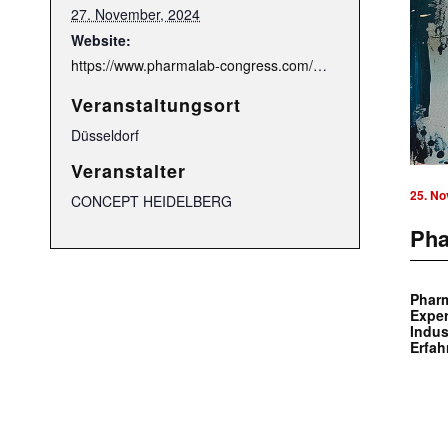
27. November, 2024
Website:
https://www.pharmalab-congress.com/?utm_source=transkript-website&utm_medium=highlight-link&utm_campaign=PharmaLab2024
Veranstaltungsort
Düsseldorf
Veranstalter
25. No
CONCEPT HEIDELBERG
Pha
Pharm
Exper
Indus
Erfa