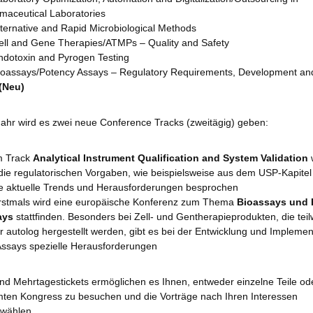
maceutical Laboratories
lternative and Rapid Microbiological Methods
ell and Gene Therapies/ATMPs – Quality and Safety
ndotoxin and Pyrogen Testing
ioassays/Potency Assays – Regulatory Requirements, Development an
(Neu)
Jahr wird es zwei neue Conference Tracks (zweitägig) geben:
m Track
Analytical Instrument Qualification and System Validation
 die regulatorischen Vorgaben, wie beispielsweise aus dem USP-Kapite
e aktuelle Trends und Herausforderungen besprochen
rstmals wird eine europäische Konferenz zum Thema
Bioassays und 
ays
stattfinden. Besonders bei Zell- und Gentherapieprodukten, die tei
r autolog hergestellt werden, gibt es bei der Entwicklung und Implemen
Assays spezielle Herausforderungen
und Mehrtagestickets ermöglichen es Ihnen, entweder einzelne Teile od
ten Kongress zu besuchen und die Vorträge nach Ihren Interessen
wählen.