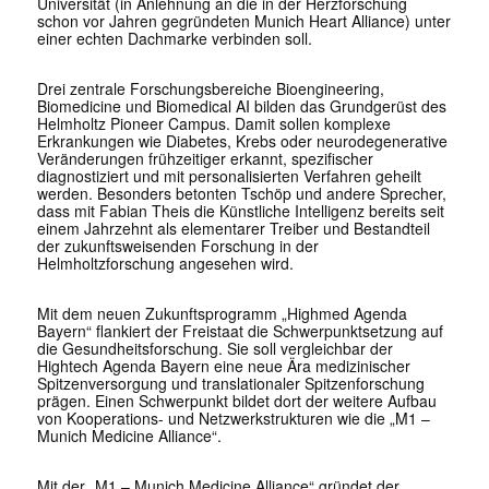
Universität (in Anlehnung an die in der Herzforschung
schon vor Jahren gegründeten Munich Heart Alliance) unter
einer echten Dachmarke verbinden soll.
Drei zentrale Forschungsbereiche Bioengineering,
Biomedicine und Biomedical AI bilden das Grundgerüst des
Helmholtz Pioneer Campus. Damit sollen komplexe
Erkrankungen wie Diabetes, Krebs oder neurodegenerative
Veränderungen frühzeitiger erkannt, spezifischer
diagnostiziert und mit personalisierten Verfahren geheilt
werden. Besonders betonten Tschöp und andere Sprecher,
dass mit Fabian Theis die Künstliche Intelligenz bereits seit
einem Jahrzehnt als elementarer Treiber und Bestandteil
der zukunftsweisenden Forschung in der
Helmholtzforschung angesehen wird.
Mit dem neuen Zukunftsprogramm „Highmed Agenda
Bayern“ flankiert der Freistaat die Schwerpunktsetzung auf
die Gesundheitsforschung. Sie soll vergleichbar der
Hightech Agenda Bayern eine neue Ära medizinischer
Spitzenversorgung und translationaler Spitzenforschung
prägen. Einen Schwerpunkt bildet dort der weitere Aufbau
von Kooperations- und Netzwerkstrukturen wie die „M1 –
Munich Medicine Alliance“.
Mit der „M1 – Munich Medicine Alliance“ gründet der