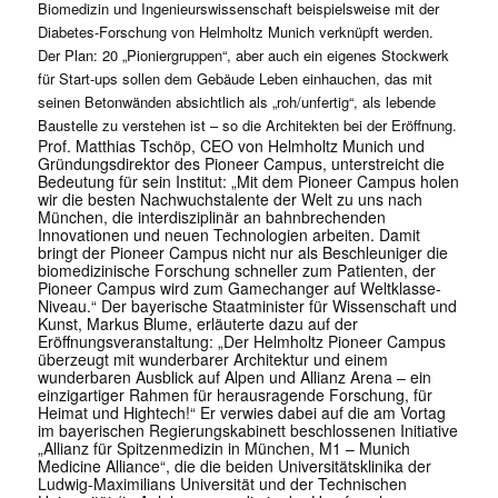
Biomedizin und Ingenieurswissenschaft beispielsweise mit der
Diabetes-Forschung von Helmholtz Munich verknüpft werden.
Der Plan: 20 „Pioniergruppen“, aber auch ein eigenes Stockwerk
für Start-ups sollen dem Gebäude Leben einhauchen, das mit
seinen Betonwänden absichtlich als „roh/unfertig“, als lebende
Baustelle zu verstehen ist – so die Architekten bei der Eröffnung.
Prof. Matthias Tschöp, CEO von Helmholtz Munich und
Gründungsdirektor des Pioneer Campus, unterstreicht die
Bedeutung für sein Institut: „Mit dem Pioneer Campus holen
wir die besten Nachwuchstalente der Welt zu uns nach
München, die interdisziplinär an bahnbrechenden
Innovationen und neuen Technologien arbeiten. Damit
bringt der Pioneer Campus nicht nur als Beschleuniger die
biomedizinische Forschung schneller zum Patienten, der
Pioneer Campus wird zum Gamechanger auf Weltklasse-
Niveau.“ Der bayerische Staatminister für Wissenschaft und
Kunst, Markus Blume, erläuterte dazu auf der
Eröffnungsveranstaltung: „Der Helmholtz Pioneer Campus
überzeugt mit wunderbarer Architektur und einem
wunderbaren Ausblick auf Alpen und Allianz Arena – ein
einzigartiger Rahmen für herausragende Forschung, für
Heimat und Hightech!“ Er verwies dabei auf die am Vortag
im bayerischen Regierungskabinett beschlossenen Initiative
„Allianz für Spitzenmedizin in München, M1 – Munich
Medicine Alliance“, die die beiden Universitätsklinika der
Ludwig-Maximilians Universität und der Technischen