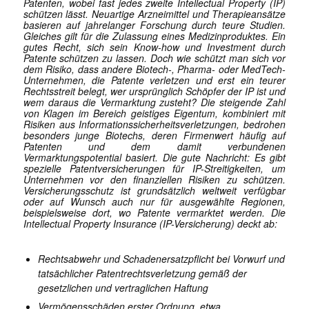
Patenten, wobei fast jedes zweite Intellectual Property (IP)
schützen lässt. Neuartige Arzneimittel und Therapieansätze
basieren auf jahrelanger Forschung durch teure Studien.
Gleiches gilt für die Zulassung eines Medizinproduktes. Ein
gutes Recht, sich sein Know-how und Investment durch
Patente schützen zu lassen. Doch wie schützt man sich vor
dem Risiko, dass andere Biotech-, Pharma- oder MedTech-
Unternehmen, die Patente verletzen und erst ein teurer
Rechtsstreit belegt, wer ursprünglich Schöpfer der IP ist und
wem daraus die Vermarktung zusteht? Die steigende Zahl
von Klagen im Bereich geistiges Eigentum, kombiniert mit
Risiken aus Informationssicherheitsverletzungen, bedrohen
besonders junge Biotechs, deren Firmenwert häufig auf
Patenten und dem damit verbundenen
Vermarktungspotential basiert. Die gute Nachricht: Es gibt
spezielle Patentversicherungen für IP-Streitigkeiten, um
Unternehmen vor den finanziellen Risiken zu schützen.
Versicherungsschutz ist grundsätzlich weltweit verfügbar
oder auf Wunsch auch nur für ausgewählte Regionen,
beispielsweise dort, wo Patente vermarktet werden. Die
Intellectual Property Insurance (IP-Versicherung) deckt ab:
Rechtsabwehr und Schadenersatzpflicht bei Vorwurf und
tatsächlicher Patentrechtsverletzung gemäß der
gesetzlichen und vertraglichen Haftung
Vermögensschäden erster Ordnung, etwa