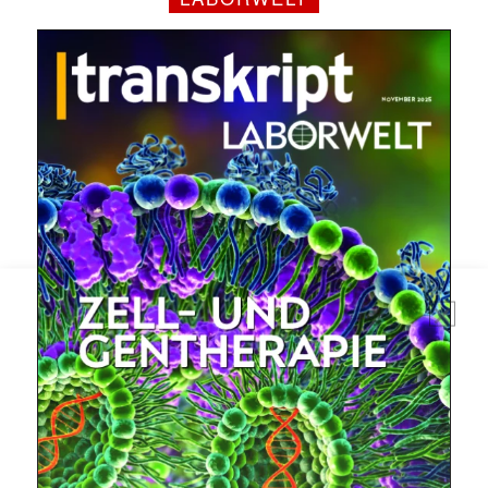
Mit dem |transkript-Newsletter
jede Woche aktuell informiert.
E-
Mail
(erforderlich)