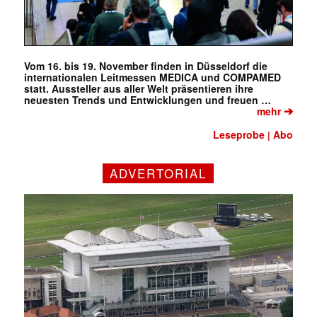
Vom 16. bis 19. November finden in Düsseldorf die
internationalen Leitmessen MEDICA und COMPAMED
statt. Aussteller aus aller Welt präsentieren ihre
neuesten Trends und Entwicklungen und freuen …
➔
mehr
Mit dem |transkript-Newsletter
Leseprobe
Abo
|
jede Woche aktuell informiert.
ADVERTORIAL
E-
Mail
(erforderlich)