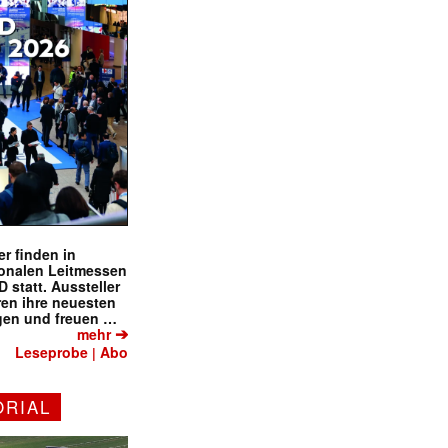
r finden in
ionalen Leitmessen
tatt. Aussteller
eren ihre neuesten
gen und freuen …
➔
mehr
Leseprobe
Abo
|
ORIAL