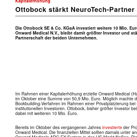
Kapitalerhöhung
Ottobock stärkt NeuroTech-Partner
Die Ottobock SE & Co. KGaA investiert weitere 10 Mio. Eu
Onward Medical N.V., bleibt damit größter Investor und stä
Partnerschaft der beiden Unternehmen.
Im Rahmen einer Kapitalerhöhung erzielte Onward Medical (Ha
im Oktober eine Summe von 50,9 Mio. Euro. Möglich machte d
Bookbuilding-Verfahren im Rahmen einer Privatplatzierung be
institutionellen Investoren. Ottobock, bisher größer Investor be
dabei mit weiteren 10 Mio. Euro.
Bereits im Oktober des vergangenen Jahres
investierte
der Pro
Onward Medical. Die finanziellen Mittel sollten damals unter a
Onward Medicals ARC-EX System in den US-Markt fließen. Die