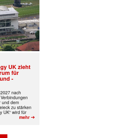
gy UK zieht
trum für
und -
✕
t 2027 nach
 Verbindungen
r und dem
ieck zu stärken
y UK“ wird für
➔
mehr