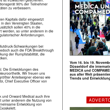
ationsgerät 90% der Teilnehmer
täten zu verbessern.
en Kapitals dafür eingesetzt
in den Vereinigten Staaten,
ätzlich sollen 40% in die
t werden, so unter anderem in die
egulatorischer Anforderungen.
 Blutdruck-Schwankungen bei
 jedoch auch die FDA Breakthrough
rkung der Rumpfstabilität, die
iken.
Vom 16. bis 19. Novembe
Düsseldorf die internat
l. Die Entwicklungen des
MEDICA und COMPAMED s
Neuroorthetik. Wir freuen uns
aus aller Welt präsenti
 größter Anteilseigner ebenso wie
Trends und Entwicklun
bi, Chief Executive Officer von
ock und Onward Medical auch ihre
ADVERT
ist unter anderem die Nutzung von
emeinsame Entwicklung von
xoskelett.