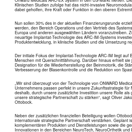
Klinischen Studien zufolge hat das nicht-invasive Neuromodul
dabei geholfen, ihre Kraft oder Funktion in den oberen Extremi
Nun sollen 30% des in der aktuellen Finanzierungsrunde erzielt
werden, den Bereich Operations und den Vertrieb des Systems 
Europa und anderen ausgewählten Ländern voranzutreiben. Zus
neuartige Implantat-Technologie des ARC-IM-Systems investier
Produktentwicklung, in klinische Studien und die Umsetzung r
Der initiale Fokus der Implantat-Technologie ARC-IM liegt auf
Menschen mit Querschnittlähmung. Darüber hinaus erhielt sie
Designation für die Wiederherstellung der Beinmotorik, die Stä
Verbesserung der Blasenkontrolle und die Reduktion von Spast
„Wir sind überzeugt von der Technologie von ONWARD Medica
Unternehmens passen perfekt in unsere Zukunftsstrategie für 
deshalb, durch unsere zusätzliche Investition unsere Rolle als
unsere strategische Partnerschaft zu stärken“, sagt Oliver Jako
Ottobock.
Neben der zusätzlichen finanziellen Beteiligung wollen Ottob
internationale strategische Partnerschaft verstärken. Geplant 
komplementären Produkten und Dienstleistungen sowie die g
Innovationen in den Bereichen NeuroTech, NeuroOrthetik und E