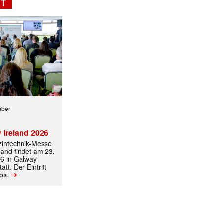
NT
mber
 Ireland 2026
izintechnik-Messe
land findet am 23.
6 in Galway
att. Der Eintritt
➔
los.