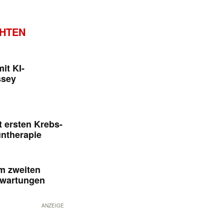
CHTEN
it KI-
ssey
 ersten Krebs-
untherapie
im zweiten
rwartungen
ANZEIGE