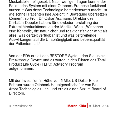
Muskelstellen eingesetzt. Nach wenigen Tagen konnte der
Patient das System mit einer Ottobock-Prothese funktional
nutzen. “ Was diese Technologie bemerkenswert macht, ist,
wie schnell Patienten ihre Absicht in Bewegung übersetzen
können“, so Prof. Dr. Oskar Aszmann, Direktor des
Christian-Doppler-Labors für diewiederherstellung der
Extremitätenfunktionen an der MedUni Wien. „Wir sehen
eine Kontrolle, die natürlicher und reaktionsfähiger wirkt als
alles, was derzeit verfügbar ist und was tiefgreifende
Auswirkungen auf die Unabhängigkeit und Lebensqualität
der Patienten hat.“
Von der FDA erhielt das RESTORE-System den Status als
Breakthroug Device und es wurde in den Piloten des Total
Product Life Cycle (TLPC) Advisory Program
aufgenommen.
Mit der Investition in Höhe von 5 Mio. US-Dollar Ende
Februar wurde Ottobock Hauptgesellschafter von Blue
Arbor Technologies, Inc. und erhielt einen Sitz im Board of
Directors.
© |transkript.de
Maren Kühr
3. März 2026