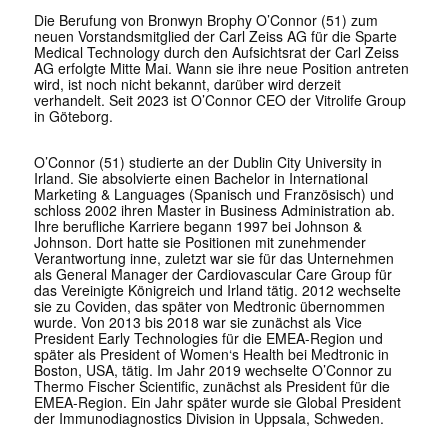
Die Berufung von Bronwyn Brophy O’Connor (51) zum
neuen Vorstandsmitglied der Carl Zeiss AG für die Sparte
Medical Technology durch den Aufsichtsrat der Carl Zeiss
AG erfolgte Mitte Mai. Wann sie ihre neue Position antreten
wird, ist noch nicht bekannt, darüber wird derzeit
verhandelt. Seit 2023 ist O’Connor CEO der Vitrolife Group
in Göteborg.
O’Connor (51) studierte an der Dublin City University in
Irland. Sie absolvierte einen Bachelor in International
Marketing & Languages (Spanisch und Französisch) und
schloss 2002 ihren Master in Business Administration ab.
Ihre berufliche Karriere begann 1997 bei Johnson &
Johnson. Dort hatte sie Positionen mit zunehmender
Verantwortung inne, zuletzt war sie für das Unternehmen
als General Manager der Cardiovascular Care Group für
das Vereinigte Königreich und Irland tätig. 2012 wechselte
sie zu Coviden, das später von Medtronic übernommen
wurde. Von 2013 bis 2018 war sie zunächst als Vice
President Early Technologies für die EMEA-Region und
später als President of Women‘s Health bei Medtronic in
Boston, USA, tätig. Im Jahr 2019 wechselte O’Connor zu
Thermo Fischer Scientific, zunächst als President für die
EMEA-Region. Ein Jahr später wurde sie Global President
der Immunodiagnostics Division in Uppsala, Schweden.