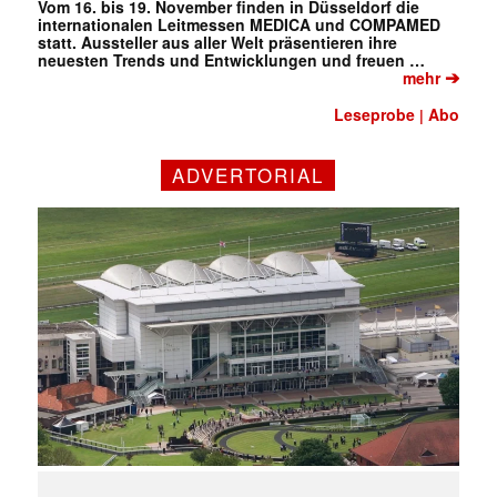
Vom 16. bis 19. November finden in Düsseldorf die
internationalen Leitmessen MEDICA und COMPAMED
statt. Aussteller aus aller Welt präsentieren ihre
neuesten Trends und Entwicklungen und freuen …
➔
mehr
Leseprobe
Abo
|
ADVERTORIAL
Mit dem |transkript-Newsletter
jede Woche aktuell informiert.
E-
Mail
(erforderlich)