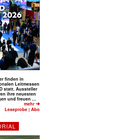
r finden in
ionalen Leitmessen
tatt. Aussteller
eren ihre neuesten
gen und freuen …
➔
mehr
Leseprobe
Abo
|
ORIAL