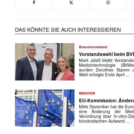
DAS KÖNNTE SIE AUCH INTERESSIEREN
Branchenverband
Vorstandswahl beim B
Mark Jalaß bleibt Vorstand
Medizintechnologie (BVMed
wurden Dorothee Stamm un
Wahl erfolgte Ende April …
MDR/IVDR
EU-Kommission: Änder
Mitte Dezember hat die Euro
eine Änderung der Medi
Verordnung über In-vitro-Di
bürokratischen Aufwand …