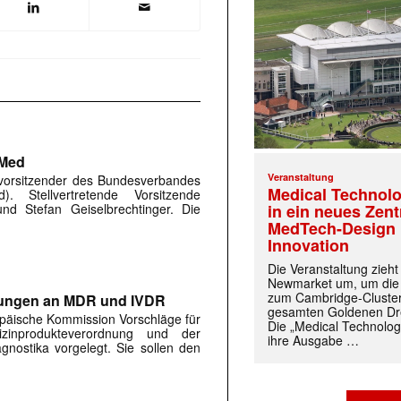
VMed
Veranstaltung
svorsitzender des Bundesverbandes
Medical Technolo
). Stellvertretende Vorsitzende
d Stefan Geiselbrechtinger. Die
in ein neues Zen
MedTech-Design 
Innovation
Die Veranstaltung zieh
Newmarket um, um die
zum Cambridge-Cluste
ungen an MDR und IVDR
gesamten Goldenen Dre
päische Kommission Vorschläge für
Die „Medical Technolog
zinprodukteverordnung und der
ihre Ausgabe …
agnostika vorgelegt. Sie sollen den