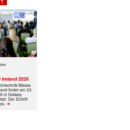
NT
✕
mber
 Ireland 2026
izintechnik-Messe
land findet am 23.
6 in Galway
att. Der Eintritt
➔
los.