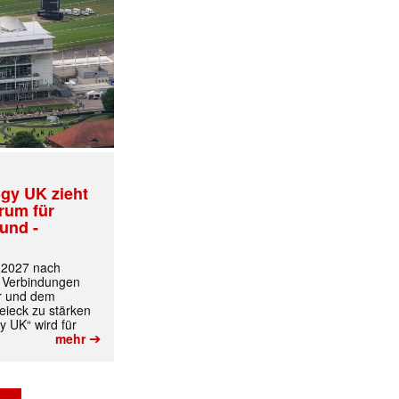
gy UK zieht
trum für
und -
t 2027 nach
 Verbindungen
r und dem
ieck zu stärken
y UK“ wird für
➔
mehr