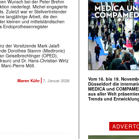
enen Wunsch bei der Peter Brehm
ion niederlegt. Michel engagierte
. Zuletzt war er Stellvertretender
e langjährige Arbeit, die den
der kleinen und mittelständischen
s Endoprothesenregister
z der Vorsitzende Mark Jalaß
zende Dorothee Stamm (Medtronic)
fan Geiselbrechtinger (OPED),
raun) und Dr. Hans-Christian Wirtz
Marc-Pierre Möll.
Vom 16. bis 19. Novembe
Maren Kühr
7. Januar 2026
Düsseldorf die internat
MEDICA und COMPAMED s
aus aller Welt präsenti
Trends und Entwicklun
ADVERT