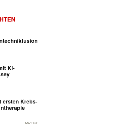
CHTEN
ntechnikfusion
it KI-
ssey
 ersten Krebs-
untherapie
ANZEIGE