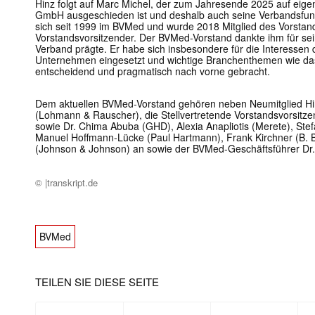
Hinz folgt auf Marc Michel, der zum Jahresende 2025 auf eig
GmbH ausgeschieden ist und deshalb auch seine Verbandsfunkt
sich seit 1999 im BVMed und wurde 2018 Mitglied des Vorstands
Vorstandsvorsitzender. Der BVMed-Vorstand dankte ihm für sein
Verband prägte. Er habe sich insbesondere für die Interessen 
Unternehmen eingesetzt und wichtige Branchenthemen wie da
entscheidend und pragmatisch nach vorne gebracht.
Dem aktuellen BVMed-Vorstand gehören neben Neumitglied Hin
(Lohmann & Rauscher), die Stellvertretende Vorstandsvorsit
sowie Dr. Chima Abuba (GHD), Alexia Anapliotis (Merete), Ste
Manuel Hoffmann-Lücke (Paul Hartmann), Frank Kirchner (B. B
(Johnson & Johnson) an sowie der BVMed-Geschäftsführer Dr. 
© |transkript.de
BVMed
TEILEN SIE DIESE SEITE