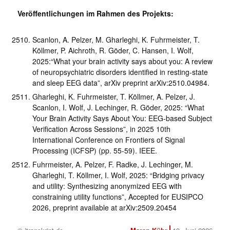
Veröffentlichungen im Rahmen des Projekts:
Scanlon, A. Pelzer, M. Gharleghi, K. Fuhrmeister, T.
Köllmer, P. Aichroth, R. Göder, C. Hansen, I. Wolf,
2025:“What your brain activity says about you: A review
of neuropsychiatric disorders identified in resting-state
and sleep EEG data”, arXiv preprint arXiv:2510.04984.
Gharleghi, K. Fuhrmeister, T. Köllmer, A. Pelzer, J.
Scanlon, I. Wolf, J. Lechinger, R. Göder, 2025: “What
Your Brain Activity Says About You: EEG-based Subject
Verification Across Sessions”, in 2025 10th
International Conference on Frontiers of Signal
Processing (ICFSP) (pp. 55-59). IEEE.
Fuhrmeister, A. Pelzer, F. Radke, J. Lechinger, M.
Gharleghi, T. Köllmer, I. Wolf, 2025: “Bridging privacy
and utility: Synthesizing anonymized EEG with
constraining utility functions”, Accepted for EUSIPCO
2026, preprint available at arXiv:2509.20454