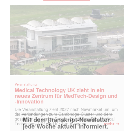
Veranstaltung
Medical Technology UK zieht in ein
neues Zentrum für MedTech-Design und
-Innovation
Die Veranstaltung zieht 2027 nach Newmarket um, um
die Verbindungen zum Cambridge-Cluster und dem
gesamten Goldenen Dreieck zu stärken Die „Medical
➔
Technology UK“ wird für ihre Ausgabe …
mehr