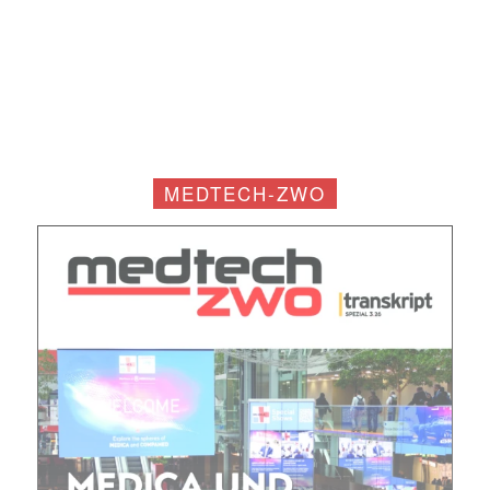
MEDTECH-ZWO
Mit dem |transkript-Newsletter
jede Woche aktuell informiert.
E-
Mail
(erforderlich)