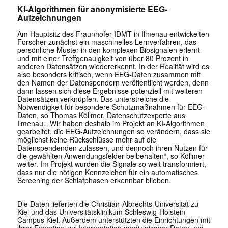
KI-Algorithmen für anonymisierte EEG-
Aufzeichnungen
Am Hauptsitz des Fraunhofer IDMT in Ilmenau entwickelten
Forscher zunächst ein maschinelles Lernverfahren, das
persönliche Muster in den komplexen Biosignalen erlernt
und mit einer Treffgenauigkeit von über 80 Prozent in
anderen Datensätzen wiedererkennt. In der Realität wird es
also besonders kritisch, wenn EEG-Daten zusammen mit
den Namen der Datenspendern veröffentlicht werden, denn
dann lassen sich diese Ergebnisse potenziell mit weiteren
Datensätzen verknüpfen. Das unterstreiche die
Notwendigkeit für besondere Schutzmaßnahmen für EEG-
Daten, so Thomas Köllmer, Datenschutzexperte aus
Ilmenau. „Wir haben deshalb im Projekt an KI-Algorithmen
gearbeitet, die EEG-Aufzeichnungen so verändern, dass sie
möglichst keine Rückschlüsse mehr auf die
Datenspendenden zulassen, und dennoch ihren Nutzen für
die gewählten Anwendungsfelder beibehalten“, so Köllmer
weiter. Im Projekt wurden die Signale so weit transformiert,
dass nur die nötigen Kennzeichen für ein automatisches
Screening der Schlafphasen erkennbar blieben.
Die Daten lieferten die Christian-Albrechts-Universität zu
Kiel und das Universitätsklinikum Schleswig-Holstein
Campus Kiel. Außerdem unterstützten die Einrichtungen mit