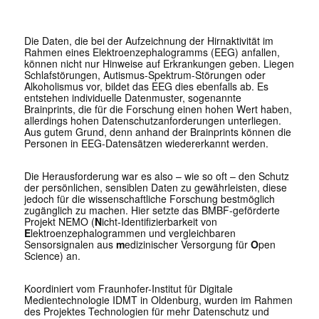
Die Daten, die bei der Aufzeichnung der Hirnaktivität im
Rahmen eines Elektroenzephalogramms (EEG) anfallen,
können nicht nur Hinweise auf Erkrankungen geben. Liegen
Schlafstörungen, Autismus-Spektrum-Störungen oder
Alkoholismus vor, bildet das EEG dies ebenfalls ab. Es
entstehen individuelle Datenmuster, sogenannte
Brainprints, die für die Forschung einen hohen Wert haben,
allerdings hohen Datenschutzanforderungen unterliegen.
Aus gutem Grund, denn anhand der Brainprints können die
Personen in EEG-Datensätzen wiedererkannt werden.
Die Herausforderung war es also – wie so oft – den Schutz
der persönlichen, sensiblen Daten zu gewährleisten, diese
jedoch für die wissenschaftliche Forschung bestmöglich
zugänglich zu machen. Hier setzte das BMBF-geförderte
Projekt NEMO (
N
icht-Identifizierbarkeit von
E
lektroenzephalogrammen und vergleichbaren
Sensorsignalen aus
m
edizinischer Versorgung für
O
pen
Science) an.
Koordiniert vom Fraunhofer-Institut für Digitale
Medientechnologie IDMT in Oldenburg, wurden im Rahmen
des Projektes Technologien für mehr Datenschutz und