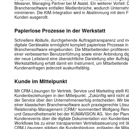
Messner, Managing Partner bei M Assist. Ein weiterer Vorteil: D
Branchensoftware entfallen Medienbrüche, wodurch Unternehm
minimieren. Die KIM-Integration wird in Abstimmung mit dem F
Kunden ausgerollt.
Papierlose Prozesse in der Werkstatt
Schnellere Abläufe, durchgehende Auftragstransparenz und me
digitale Geräteakte ermöglicht komplett papierlose Prozesse in 
Branchensoftware eingebunden. Die Mitarbeitenden profitieren
einer verbesserten Benutzerführung sowie einer Anbindung digi
der neue Leitstand eine übersichtliche Darstellung aller Auftr
Werkstattleitung erhält damit ein Instrument, um Mitarbeitende
Kundenanfragen jederzeit auskunftsfähig.
Kunde im Mittelpunkt
Mit CRM-Lösungen für Vertrieb, Service und Marketing stellt
Kundenbeziehungen in den Mittelpunkt. „Zukünftig wird nicht al
der Service über den Unternehmenserfolg entscheiden. Wir b
einer klassischen Branchensoftware auch praxisgerechte Lösu
Relationship-Management (CRM)“ kommentiert Wolfgang Renner
und Gesundheitsmarkt bei der KUMAVISION AG. Von der Plan
Kundenevents über die digitale Dokumentation von Kundenbe
Workflows bis zu einer transparenten Vertriebssteuerung mit 3
CRM-Lösungen stärken die Kundenbindung, entlasten die Mita