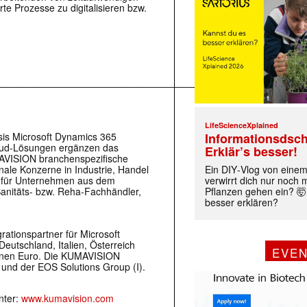
te Prozesse zu digitalisieren bzw.
________________________________________________________
LifeScienceXplained
Informationsdsch
sis Microsoft Dynamics 365
loud-Lösungen ergänzen das
Erklär’s besser!
UMAVISION branchenspezifische
Ein DIY‑Vlog von eine
nale Konzerne in Industrie, Handel
verwirrt dich nur noch
n für Unternehmen aus dem
Pflanzen gehen ein? 🤯
anitäts- bzw. Reha-Fachhändler,
besser erklären?
ationspartner für Microsoft
eutschland, Italien, Österreich
EVE
ionen Euro. Die KUMAVISION
und der EOS Solutions Group (I).
nter:
www.kumavision.com