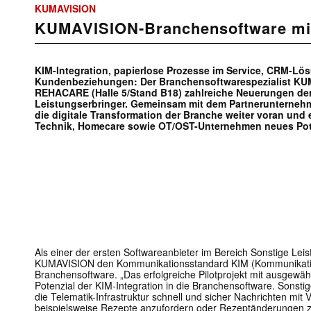
KUMAVISION
KUMAVISION-Branchensoftware mit
KIM-Integration, papierlose Prozesse im Service, CRM-Lös
Kundenbeziehungen: Der Branchensoftwarespezialist KUM
REHACARE (Halle 5/Stand B18) zahlreiche Neuerungen der
Leistungserbringer. Gemeinsam mit dem Partnerunterneh
die digitale Transformation der Branche weiter voran und 
Technik, Homecare sowie OT/OST-Unternehmen neues Poten
Als einer der ersten Softwareanbieter im Bereich Sonstige Leis
KUMAVISION den Kommunikationsstandard KIM (Kommunikation
Branchensoftware. „Das erfolgreiche Pilotprojekt mit ausgewäh
Potenzial der KIM-Integration in die Branchensoftware. Sonsti
die Telematik-Infrastruktur schnell und sicher Nachrichten mit
beispielsweise Rezepte anzufordern oder Rezeptänderungen zu