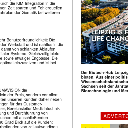
urch die KIM-Integration in die
en Zeit sparen und Fehlerquellen
ahrplan der Gematik bei weiteren
hr Benutzerfreundlichkeit: Die
der Werkstatt und ist nahtlos in die
 damit von schlanken Abläufen,
taler Systeme. Gleichzeitig bietet
äge sowie etwaiger Engpässe. Die
 optimal einzusetzen und ist bei
Der Biotech-Hub Leipzig
bieten. Aus einer politi
Wissenschaftslandscha
Sachsen seit der Jahr
 KUMAVISION die
Biotechnologie und Me
lein der Preis, sondern vor allem
ieten unseren Kunden daher neben
ngen für das Customer-
, Bereichsleiter Medizintechnik
ung und Durchführung von
ADVERT
suchen mit anschließenden
60 Grad Blick auf die Kunden:
rbeitenden von zeitaufwendigen