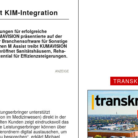
 KIM-Integration
ungen für erfolgreiche
AVISION präsentierte auf der
 Branchensoftware für Sonstige
men M Assist treibt KUMAVISION
eröffnet Sanitätshäusern, Reha-
tial für Effizienzsteigerungen.
ANZEIGE
TRANSK
tungserbringer unterstützt
 im Medizinwesen) direkt in der
lten Kunden zeigt eindrucksvoll das
ge Leistungserbringer können über
 Verordnern digital austauschen, um
 besprechen“, erklärt Michael