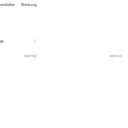
ewsletter
Werbung
ne
ANZEIGE
ANZEIGE