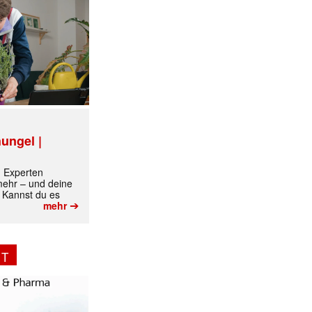
________
ungel |
m Experten
 mehr – und deine
 Kannst du es
➔
mehr
NT