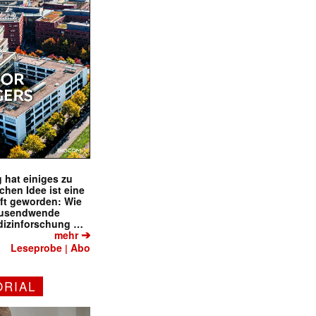
 hat einiges zu
schen Idee ist eine
ft geworden: Wie
tausendwende
dizinforschung …
➔
mehr
Leseprobe
Abo
|
ORIAL