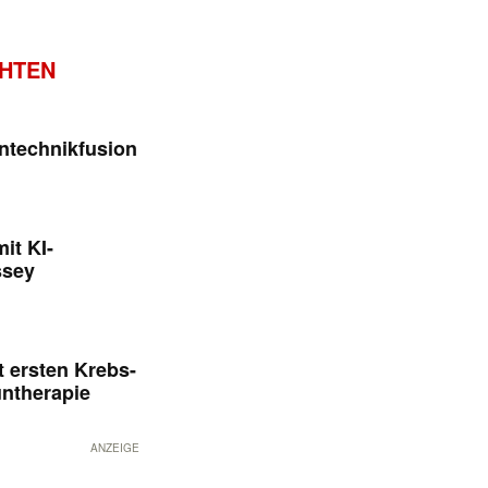
CHTEN
ntechnikfusion
it KI-
ssey
 ersten Krebs-
untherapie
ANZEIGE