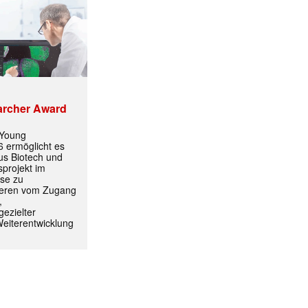
✕
archer Award
 Young
 ermöglicht es
aus Biotech und
projekt im
yse zu
itieren vom Zugang
,
ezielter
Weiterentwicklung