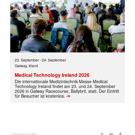
Mit dem |transkript-Newsletter
jede Woche aktuell informiert.
E-
Mail
(erforderlich)
23. September
-
24. September
Galway, Irland
Medical Technology Ireland 2026
Die internationale Medizintechnik-Messe Medical
Technology Ireland findet am 23. und 24. September
2026 in Galway Racecourse, Ballybrit, statt. Der Eintritt
➔
für Besucher ist kostenlos.
© Knowbio GmbH