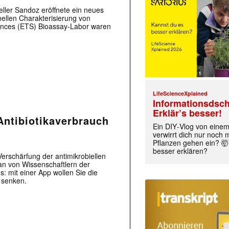
eller Sandoz eröffnete ein neues
nellen Charakterisierung von
ciences (ETS) Bioassay-Labor waren
LifeScienceXplained
Informationsdsch
Erklär’s besser!
Antibiotikaverbrauch
Ein DIY‑Vlog von eine
verwirrt dich nur noch
Pflanzen gehen ein? 🤯
besser erklären?
Verschärfung der antimikrobiellen
an von Wissenschaftlern der
s: mit einer App wollen Sie die
 senken.