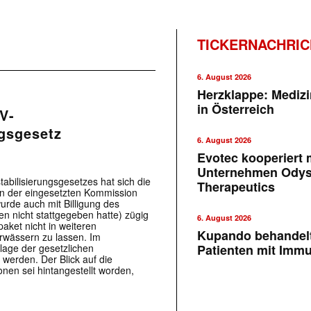
TICKERNACHRI
6. August 2026
Herzklappe: Medizi
in Österreich
V-
ngsgesetz
6. August 2026
Evotec kooperiert m
Unternehmen Ody
abilisierungsgesetzes hat sich die
Therapeutics
n der eingesetzten Kommission
urde auch mit Billigung des
n nicht stattgegeben hatte) zügig
6. August 2026
ket nicht in weiteren
Kupando behandelt
rwässern zu lassen. Im
lage der gesetzlichen
Patienten mit Imm
 werden. Der Blick auf die
onen sei hintangestellt worden,