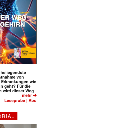
naheliegendste
ntnahme von
f Erkrankungen wie
on geht? Für die
 wird dieser Weg
➔
mehr
Leseprobe
Abo
|
ORIAL