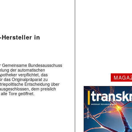
Hersteller in
 Der Gemeinsame Bundesausschuss
elung der automatischen
otheker verpflichtet, das
MAGA
r das Originalpräparat zu
riepolitische Entscheidung über
t ausgeschlossen, dem preislich
lle Tore geöffnet.