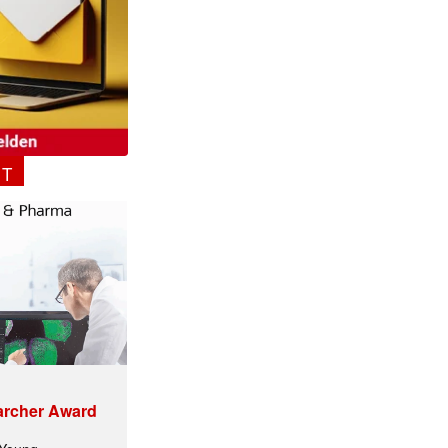
✕
NT
archer Award