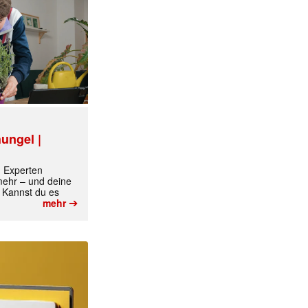
ungel |
m Experten
 mehr – und deine
 Kannst du es
➔
mehr