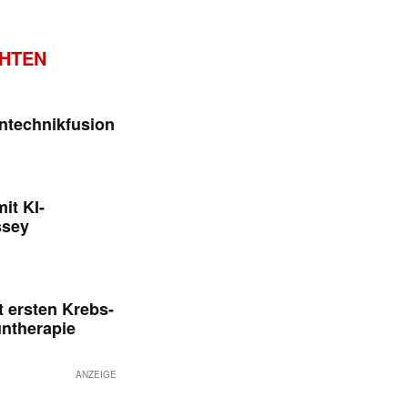
CHTEN
ntechnikfusion
it KI-
ssey
 ersten Krebs-
untherapie
ANZEIGE