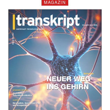
MAGAZIN
Mit dem |transkript-Newsletter
jede Woche aktuell informiert.
E-
Mail
(erforderlich)