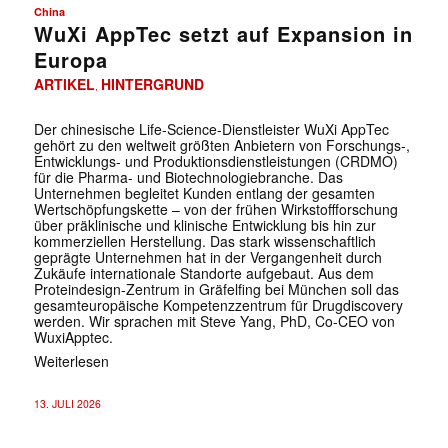
China
WuXi AppTec setzt auf Expansion in
Europa
ARTIKEL
HINTERGRUND
,
Der chinesische Life-Science-Dienstleister WuXi AppTec
gehört zu den weltweit größten Anbietern von Forschungs-,
Entwicklungs- und Produktionsdienstleistungen (CRDMO)
für die Pharma- und Biotechnologiebranche. Das
Unternehmen begleitet Kunden entlang der gesamten
Wertschöpfungskette – von der frühen Wirkstoffforschung
über präklinische und klinische Entwicklung bis hin zur
kommerziellen Herstellung. Das stark wissenschaftlich
geprägte Unternehmen hat in der Vergangenheit durch
Zukäufe internationale Standorte aufgebaut. Aus dem
Proteindesign-Zentrum in Gräfelfing bei München soll das
gesamteuropäische Kompetenzzentrum für Drugdiscovery
werden. Wir sprachen mit Steve Yang, PhD, Co-CEO von
WuxiApptec.
Weiterlesen
13. JULI 2026