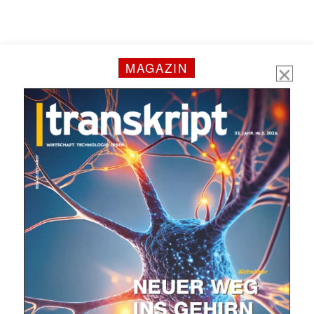
MAGAZIN
Mit dem |transkript-Newsletter
jede Woche aktuell informiert.
E-
Mail
(erforderlich)