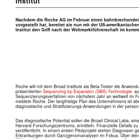
Institut
Nachdem die Roche AG im Februar einen bahnbrechenden
vorgestellt hat, bereitet sie nun mit der US-amerikanisc
Institut den Griff nach der Weltmarktführerschaft im kom
Roche will mit dem Broad Institute als Beta-Tester die Anwen
präsentierten
Sequencing by-Expansion (SBX)-Technologie.
au
Sequenzierungsverfahren von nächstem Jahr an weltweit im Fo
meldete Roche. Der langfristige Plan des Unternehmens ist ab
diagnostische und Stratifizierungs-Anwendungen in der personal
Das diagnostische Potential sollen die Broad Clinical Labs, ei
Harvard-Forschungszentrums, ermitteln. Finanzielle Details z
veröffentlicht. In einem ersten Pilotprojekt stehen Diagnosen g
Erkrankungen durch Ganzgenomanalysen im Fokus. Über den di