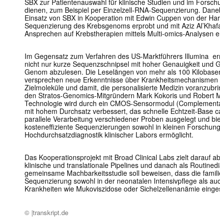
SBX zur Patientenauswahl für klinische Studien und im Forsch
dienen, zum Beispiel per Einzelzell-RNA-Sequenzierung. Daneb
Einsatz von SBX in Kooperation mit Edwin Cuppen von der Har
Sequenzierung des Krebsgenoms erprobt und mit Aziz Al’Khafaj
Ansprechen auf Krebstherapien mittels Multi-omics-Analysen er
Im Gegensatz zum Verfahren des US-Marktführers Illumina e
nicht nur kurze Sequenzschnipsel mit hoher Genauigkeit und G
Genom abzulesen. Die Leselängen von mehr als 100 Kilobasenpa
versprechen neue Erkenntnisse über Krankheitsmechanismen 
Zielmoleküle und damit, die personalisierte Medizin voranzubri
den Stratos-Genomics-Mitgründern Mark Kokoris und Robert 
Technologie wird durch ein CMOS-Sensormodul (Complementa
mit hohem Durchsatz verbessert, das schnelle Echtzeit-Base call
parallele Verarbeitung verschiedener Proben ausgelegt und biet
kosteneffiziente Sequenzierungen sowohl in kleinen Forschung
Hochdurchsatzdiagnostik klinischer Labors ermöglicht.
Das Kooperationsprojekt mit Broad Clinical Labs zielt darauf a
klinische und translationale Pipelines und danach als Routined
gemeinsame Machbarkeitsstudie soll beweisen, dass die fami
Sequenzierung sowohl in der neonatalen Intensivpflege als au
Krankheiten wie Mukoviszidose oder Sichelzellenanämie einge
© |transkript.de