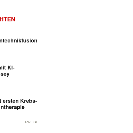
CHTEN
ntechnikfusion
it KI-
ssey
 ersten Krebs-
untherapie
ANZEIGE