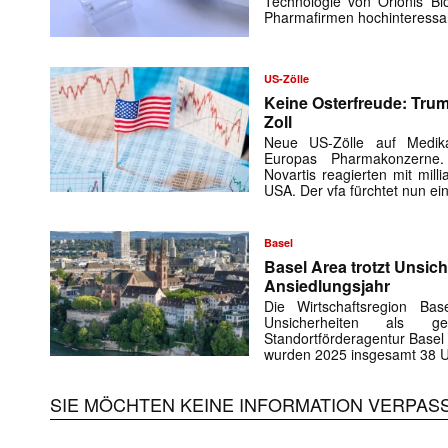
Technologie von Orionis Bi
Pharmafirmen hochinteress
US-Zölle
Keine Osterfreude: Tru
Zoll
Neue US-Zölle auf Medi
Europas Pharmakonzerne
Novartis reagierten mit mill
USA. Der vfa fürchtet nun e
Basel
Basel Area trotzt Unsich
Ansiedlungsjahr
Die Wirtschaftsregion Bas
Unsicherheiten als g
Standortförderagentur Basel 
wurden 2025 insgesamt 38
SIE MÖCHTEN KEINE INFORMATION VERPAS