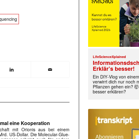
quencing
LifeScienceXplained
Informationsdsch
Erklär’s besser!
Ein DIY‑Vlog von eine
verwirrt dich nur noch
Pflanzen gehen ein? 🤯
besser erklären?
hmal eine Kooperation
schaft mit Orionis aus bei einem
Mrd. US-Dollar. Die Molecular-Glue-