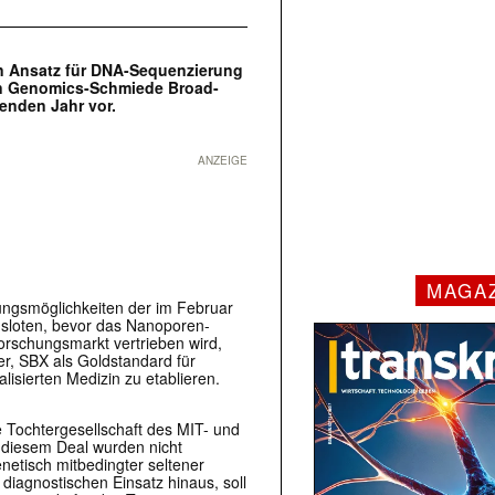
 Ansatz für DNA-Sequenzierung
hen Genomics-Schmiede Broad-
menden Jahr vor.
ANZEIGE
MAGA
dungsmöglichkeiten der im Februar
sloten, bevor das Nanoporen-
rschungsmarkt vertrieben wird,
er, SBX als Goldstandard für
isierten Medizin zu etablieren.
ne Tochtergesellschaft des MIT- und
u diesem Deal wurden nicht
enetisch mitbedingter seltener
agnostischen Einsatz hinaus, soll