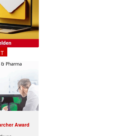
NT
archer Award