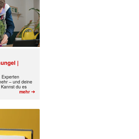
ungel |
m Experten
 mehr – und deine
 Kannst du es
➔
mehr
✕