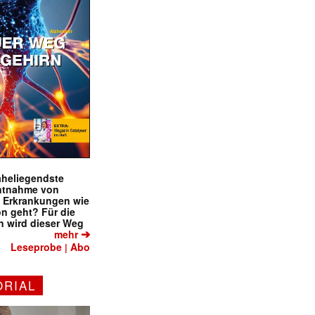
naheliegendste
ntnahme von
f Erkrankungen wie
on geht? Für die
 wird dieser Weg
➔
mehr
Leseprobe
Abo
|
ORIAL