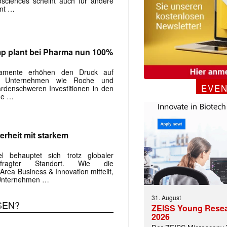
osciences scheint auch für andere
ant …
mp plant bei Pharma nun 100%
kamente erhöhen den Druck auf
. Unternehmen wie Roche und
EVE
iardenschweren Investitionen in den
ine …
erheit mit starkem
el behauptet sich trotz globaler
efragter Standort. Wie die
Area Business & Innovation mitteilt,
 Unternehmen …
31. August
SEN?
ZEISS Young Rese
2026