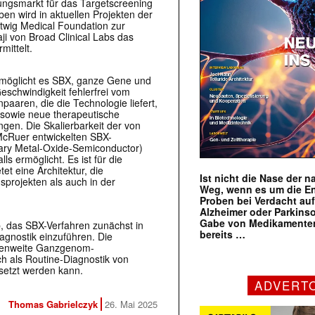
ungsmarkt für das Targetscreening
en wird in aktuellen Projekten der
twig Medical Foundation zur
i von Broad Clinical Labs das
mittelt.
rmöglicht es SBX, ganze Gene und
eschwindigkeit fehlerfrei vom
aren, die die Technologie liefert,
sowie neue therapeutische
ngen. Die Skalierbarkeit der von
McRuer entwickelten SBX-
ry Metal-Oxide-Semiconductor)
s ermöglicht. Es ist für die
et eine Architektur, die
Ist nicht die Nase der 
sprojekten als auch in der
Weg, wenn es um die E
Proben bei Verdacht au
Alzheimer oder Parkins
Gabe von Medikamenten
b, das SBX-Verfahren zunächst in
bereits …
iagnostik einzuführen. Die
lienweite Ganzgenom-
ch als Routine-Diagnostik von
setzt werden kann.
ADVERT
Thomas Gabrielczyk
26. Mai 2025