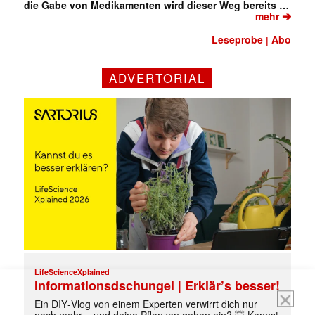
die Gabe von Medikamenten wird dieser Weg bereits …
➔
mehr
Leseprobe
Abo
|
ADVERTORIAL
Mit dem |transkript-Newsletter
jede Woche aktuell informiert.
E-
Mail
(erforderlich)
LifeScienceXplained
Informationsdschungel | Erklär’s besser!
Ein DIY‑Vlog von einem Experten verwirrt dich nur
noch mehr – und deine Pflanzen gehen ein? 🤯 Kannst