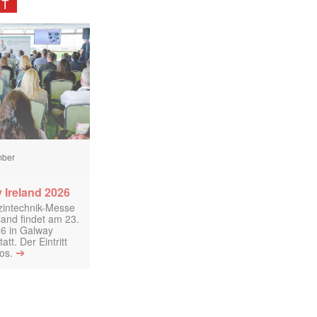
NT
mber
 Ireland 2026
izintechnik-Messe
land findet am 23.
6 in Galway
att. Der Eintritt
➔
los.