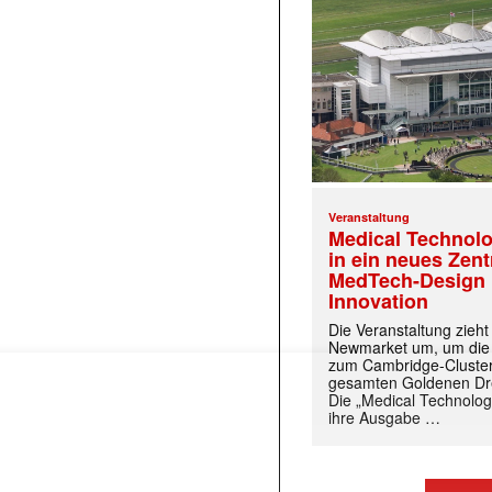
Veranstaltung
Medical Technolo
in ein neues Zen
MedTech-Design 
 |transkript-Newsletter jede Woche aktuell inf
Innovation
Die Veranstaltung zieh
Newmarket um, um die
zum Cambridge-Cluste
gesamten Goldenen Dre
)
Die „Medical Technolog
ihre Ausgabe …