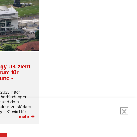
gy UK zieht
trum für
und -
ormiert.
t 2027 nach
 Verbindungen
r und dem
ieck zu stärken
y UK“ wird für
➔
mehr