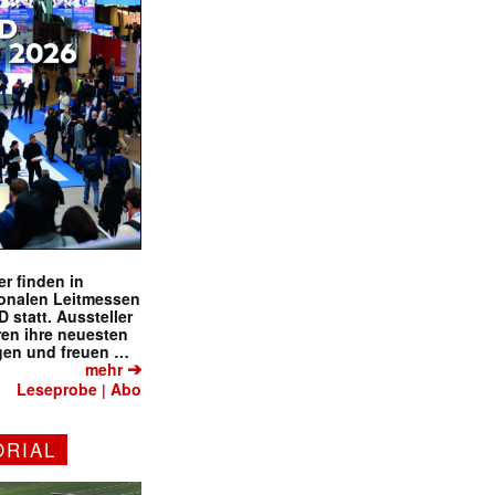
✕
r finden in
ionalen Leitmessen
tatt. Aussteller
eren ihre neuesten
gen und freuen …
➔
mehr
Leseprobe
Abo
|
ORIAL