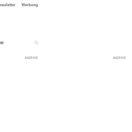
ewsletter
Werbung
ne
ANZEIGE
ANZEIGE