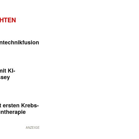
CHTEN
ntechnikfusion
it KI-
ssey
 ersten Krebs-
untherapie
ANZEIGE