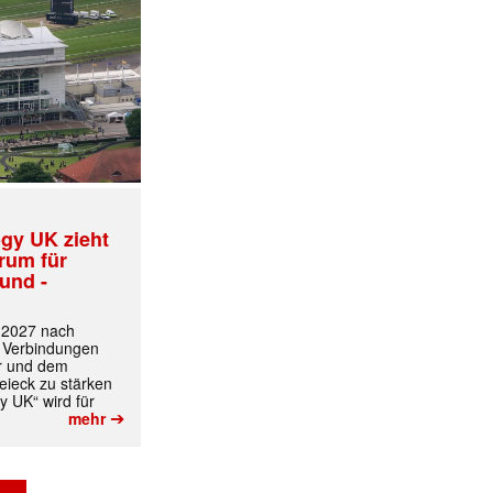
gy UK zieht
trum für
und -
t 2027 nach
 Verbindungen
r und dem
ieck zu stärken
✕
y UK“ wird für
➔
mehr