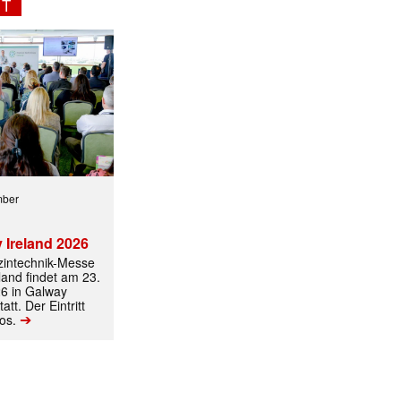
NT
mber
 Ireland 2026
izintechnik-Messe
land findet am 23.
6 in Galway
att. Der Eintritt
➔
los.