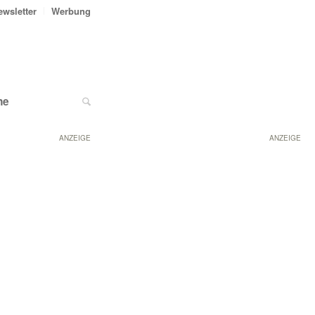
ewsletter
Werbung
ne
ANZEIGE
ANZEIGE