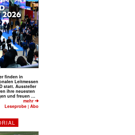
r finden in
ionalen Leitmessen
tatt. Aussteller
eren ihre neuesten
gen und freuen …
➔
mehr
Leseprobe
Abo
|
ORIAL