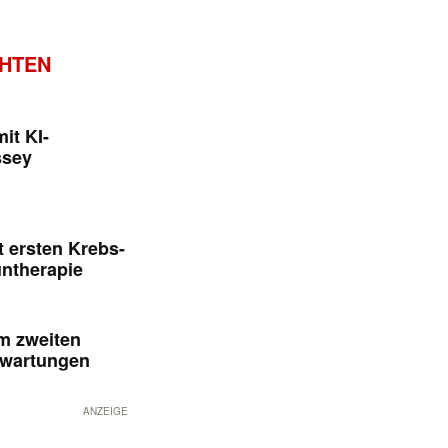
CHTEN
it KI-
ssey
 ersten Krebs-
untherapie
im zweiten
rwartungen
ANZEIGE