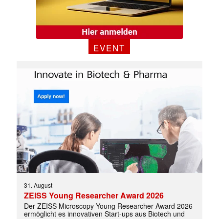
EVENT
Mit dem |transkript-Newsletter
jede Woche aktuell informiert.
31. August
ZEISS Young Researcher Award 2026
E-
Der ZEISS Microscopy Young Researcher Award 2026
Mail
ermöglicht es innovativen Start-ups aus Biotech und
(erforderlich)