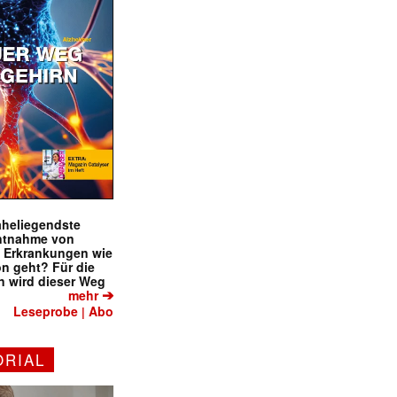
naheliegendste
ntnahme von
f Erkrankungen wie
on geht? Für die
 wird dieser Weg
➔
mehr
Leseprobe
Abo
|
ORIAL