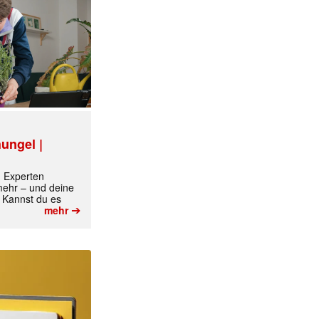
ungel |
m Experten
 mehr – und deine
 Kannst du es
➔
mehr
✕