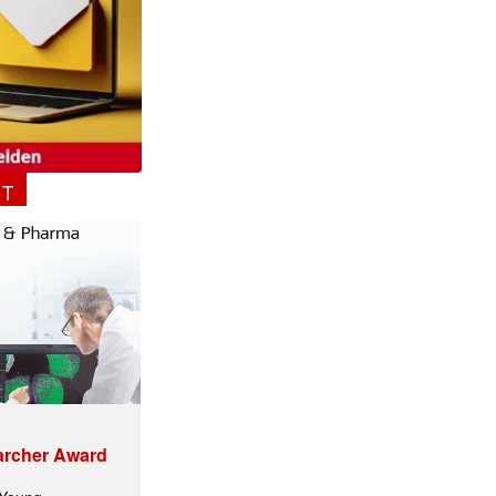
NT
archer Award