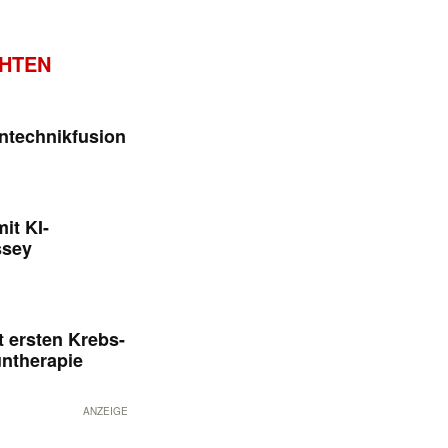
CHTEN
ntechnikfusion
it KI-
ssey
 ersten Krebs-
untherapie
ANZEIGE