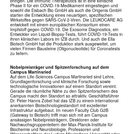
bringen. Die Immunic Therapeutics ist in eine klinische
Phase II für ein COVID-19-Medikament eingestiegen und
sowohl die Eisbach Bio GmbH als auch die Origenis GmbH
starten die Entwicklung eines neuartigen, spezifischen
Wirkstoffes gegen SARS-CoV-2-Viren. Die LEUKOCARE AG
entwickelt mit einem europäischen Konsortium einen
Impfstoff gegen COVID-19. Die Exosome Diagnostics, ein
Entwickler von Liquid-Biopsy-Tests, führt COVID-19-Tests in
ihren klinischen Labors im IZB durch. Und auch die Ella
Biotech GmbH hat die Produktion stark ausgeweitet, um
vielen Firmen Bausteine (Oligonucleotide) für Coronatests
zu liefern.
Nobelpreisträger und Spitzenforschung auf dem
Campus Martinsried
Auf dem Life-Sciences-Campus Martinsried sind Lehre,
Grundlagenforschung und klinische Forschung sowie
✕
technologische Innovationen auf einem Standort vereint.
Gerade die räumliche Nähe zu den Spitzenforschern des
Campus macht den Standort so attraktiv. Geschäftsführer
Dr. Peter Hanns Zobel hat das IZB zu einem international
anerkannten Biotechnologiestandort mit exzellenter
Infrastruktur aufgebaut. Im neuen Faculty Club G2B
(Gateway to Biotech) trifft man sich mit am Campus
ansässigen Nobelpreisträgern, Direktoren oder
Nachwuchsgruppenleitern der Max-Planck-Institute für
Biochemie und Neurobiologie, Professoren und
Wissenschaftlern der Ludwig-Maximilians-Universität oder