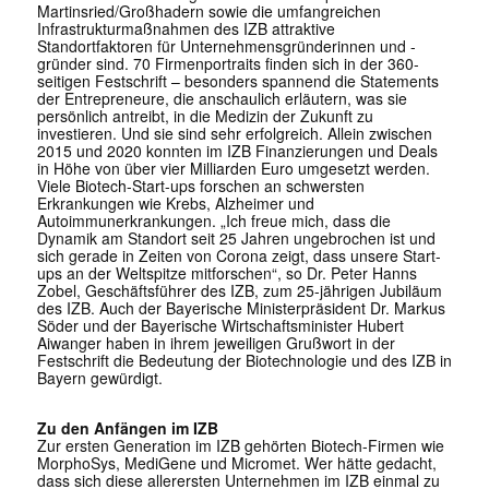
Martinsried/Großhadern sowie die umfangreichen
Infrastrukturmaßnahmen des IZB attraktive
Standortfaktoren für Unternehmensgründerinnen und -
gründer sind. 70 Firmenportraits finden sich in der 360-
seitigen Festschrift – besonders spannend die Statements
der Entrepreneure, die anschaulich erläutern, was sie
persönlich antreibt, in die Medizin der Zukunft zu
investieren. Und sie sind sehr erfolgreich. Allein zwischen
2015 und 2020 konnten im IZB Finanzierungen und Deals
in Höhe von über vier Milliarden Euro umgesetzt werden.
Viele Biotech-Start-ups forschen an schwersten
Erkrankungen wie Krebs, Alzheimer und
Autoimmunerkrankungen. „Ich freue mich, dass die
Dynamik am Standort seit 25 Jahren ungebrochen ist und
sich gerade in Zeiten von Corona zeigt, dass unsere Start-
ups an der Weltspitze mitforschen“, so Dr. Peter Hanns
Zobel, Geschäftsführer des IZB, zum 25-jährigen Jubiläum
des IZB. Auch der Bayerische Ministerpräsident Dr. Markus
Söder und der Bayerische Wirtschaftsminister Hubert
Aiwanger haben in ihrem jeweiligen Grußwort in der
Festschrift die Bedeutung der Biotechnologie und des IZB in
Bayern gewürdigt.
Zu den Anfängen im IZB
Zur ersten Generation im IZB gehörten Biotech-Firmen wie
MorphoSys, MediGene und Micromet. Wer hätte gedacht,
dass sich diese allerersten Unternehmen im IZB einmal zu