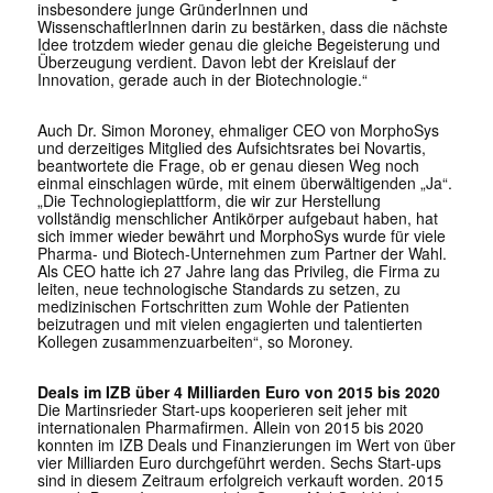
insbesondere junge GründerInnen und
WissenschaftlerInnen darin zu bestärken, dass die nächste
Idee trotzdem wieder genau die gleiche Begeisterung und
Überzeugung verdient. Davon lebt der Kreislauf der
Innovation, gerade auch in der Biotechnologie.“
Auch Dr. Simon Moroney, ehmaliger CEO von MorphoSys
und derzeitiges Mitglied des Aufsichtsrates bei Novartis,
beantwortete die Frage, ob er genau diesen Weg noch
einmal einschlagen würde, mit einem überwältigenden „Ja“.
„Die Technologieplattform, die wir zur Herstellung
vollständig menschlicher Antikörper aufgebaut haben, hat
sich immer wieder bewährt und MorphoSys wurde für viele
Pharma- und Biotech-Unternehmen zum Partner der Wahl.
Als CEO hatte ich 27 Jahre lang das Privileg, die Firma zu
leiten, neue technologische Standards zu setzen, zu
medizinischen Fortschritten zum Wohle der Patienten
beizutragen und mit vielen engagierten und talentierten
Kollegen zusammenzuarbeiten“, so Moroney.
Deals im IZB über 4 Milliarden Euro von 2015 bis 2020
Die Martinsrieder Start-ups kooperieren seit jeher mit
internationalen Pharmafirmen. Allein von 2015 bis 2020
konnten im IZB Deals und Finanzierungen im Wert von über
vier Milliarden Euro durchgeführt werden. Sechs Start-ups
sind in diesem Zeitraum erfolgreich verkauft worden. 2015