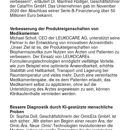
verbessern“, erläutert Dr. Manfred Rüdiger, Geschäftsführer
der CatalYm GmbH. Das Unternehmen gab im November
2020 den Abschluss seiner Serie-B-Finanzierung über 50
Millionen Euro bekannt.
Verbesserung der Produkteigenschaften von
Medikamenten
Michael Scholl, CEO der LEUKOCARE AG, unterstützt seine
Partner in der Entwicklung von innovativen Arzneimitteln.
„Unser Ziel ist es, die Produkteigenschaften von
Biopharmazeutika zum Nutzen von Ärzten und Patienten zu
verbessern. Der Einsatz von LEUKOCAREs
Formulierungstechnologien ermöglicht vielfältige Vorteile,
wie zum Beispiel eine optimierte Anwendbarkeit, erhöhte
Stabilität und Haltbarkeit, Transport und Lagerung bei
Raumtemperatur und vieles mehr. Durch eine vereinfachte
Medikamentengabe, die es dem Patienten erlaubt, das
Medikament selbst zu applizieren, ohne auf die
Unterstützung des Arztes angewiesen zu sein, können
Klinikaufenthalte vermieden werden.
Bessere Diagnostik durch KI-gestützte menschliche
Proben
Dr. Sophia Doll, Geschäftsführerin der OmicEra GmbH, ist
sich sicher: „Wir stehen am Beginn einer neuen Ära: der
Omic-Ära. Neue ‚Omic‘-Technologien revolutionieren die
Medizin, indem sie große Datensätze für die molekulare