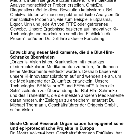
Analyse menschlicher Proben erstellen. OmicEra
Diagnostics möchte diese Revolution katalysieren. Bei
OmicEra bieten wir massenspektrometrische Analysen für
menschliche Proben an, wie zum Beispiel Blutplasma,
Liquor, Urin und jede Art von FFPE oder gefrorenes
Gewebe. Unsere Ergebnisse basieren auf innovativer KI-
Technologie und maximieren somit den Einblick in die
Proben“, erläutert Dr. Doll ihre aktuelle Forschung.
Entwicklung neuer Medikamente, die die Blut-Hirn-
Schranke überwinden
„Origenis’ Vision ist es, Krankheiten mit neuartigen
niedermolekularen Medikamenten zu heilen, für die noch
keine Medikamente entdeckt wurden. Deshalb bauen wir
unsere KI-Innovationsplattform auf und wenden sie an, um
die Medikamente der Zukunft zu entwickeln. Unsere
Technologien BRAINstorm™ und EYEdeal™ liefern die
Schlüsseldaten zur Überwindung der Blut-Hirn-Schranke
und des Tränenfilms, die die meisten anderen Medikamente
daran hindern, ihr Zielorgan zu erreichen“, erläutert Dr.
Michael Thormann, Geschäftsführer der Origenis GmbH,
seine Vision.
Beste Clinical Research Organisation für epigenetische
und epi-proteomische Projekte in Europa
Dr. Moritz Völker-Albert, Geschäftsführer von EpiQMax, hat