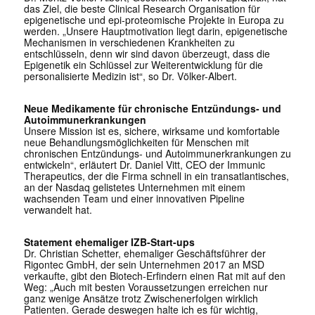
das Ziel, die beste Clinical Research Organisation für
epigenetische und epi-proteomische Projekte in Europa zu
werden. „Unsere Hauptmotivation liegt darin, epigenetische
Mechanismen in verschiedenen Krankheiten zu
entschlüsseln, denn wir sind davon überzeugt, dass die
Epigenetik ein Schlüssel zur Weiterentwicklung für die
personalisierte Medizin ist“, so Dr. Völker-Albert.
Neue Medikamente für chronische Entzündungs- und
Autoimmunerkrankungen
Unsere Mission ist es, sichere, wirksame und komfortable
neue Behandlungsmöglichkeiten für Menschen mit
chronischen Entzündungs- und Autoimmunerkrankungen zu
entwickeln“, erläutert Dr. Daniel Vitt, CEO der Immunic
Therapeutics, der die Firma schnell in ein transatlantisches,
an der Nasdaq gelistetes Unternehmen mit einem
wachsenden Team und einer innovativen Pipeline
verwandelt hat.
Statement ehemaliger IZB-Start-ups
Dr. Christian Schetter, ehemaliger Geschäftsführer der
Rigontec GmbH, der sein Unternehmen 2017 an MSD
verkaufte, gibt den Biotech-Erfindern einen Rat mit auf den
Weg: „Auch mit besten Voraussetzungen erreichen nur
ganz wenige Ansätze trotz Zwischenerfolgen wirklich
Patienten. Gerade deswegen halte ich es für wichtig,