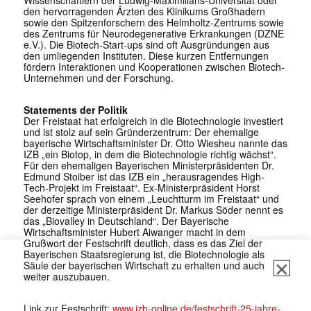
den hervorragenden Ärzten des Klinikums Großhadern
sowie den Spitzenforschern des Helmholtz-Zentrums sowie
des Zentrums für Neurodegenerative Erkrankungen (DZNE
e.V.). Die Biotech-Start-ups sind oft Ausgründungen aus
den umliegenden Instituten. Diese kurzen Entfernungen
fördern Interaktionen und Kooperationen zwischen Biotech-
Unternehmen und der Forschung.
Statements der Politik
Der Freistaat hat erfolgreich in die Biotechnologie investiert
und ist stolz auf sein Gründerzentrum: Der ehemalige
bayerische Wirtschaftsminister Dr. Otto Wiesheu nannte das
IZB „ein Biotop, in dem die Biotechnologie richtig wächst“.
Für den ehemaligen Bayerischen Ministerpräsidenten Dr.
Edmund Stoiber ist das IZB ein „herausragendes High-
Tech-Projekt im Freistaat“. Ex-Ministerpräsident Horst
Seehofer sprach von einem „Leuchtturm im Freistaat“ und
der derzeitige Ministerpräsident Dr. Markus Söder nennt es
das „Biovalley in Deutschland“. Der Bayerische
Wirtschaftsminister Hubert Aiwanger macht in dem
Grußwort der Festschrift deutlich, dass es das Ziel der
Bayerischen Staatsregierung ist, die Biotechnologie als
Säule der bayerischen Wirtschaft zu erhalten und auch
weiter auszubauen.
Link zur Festschrift:
www.izb-online.de/festschrift-25-jahre-