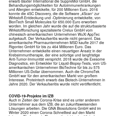
erwarb Baxter International die SuppreMol GmbH, die
Behandlungsmöglichkeiten für Autoimmunerkrankungen
und Allergien entwickelte, für 200 Millionen Euro. 2016
konnte die 4SC Discovery, die die Software „4Scan“ zur
Wirkstoff-Entdeckung und -Optimierung entwickelte, von
BionTech Small Molecules für 650.000 Euro erworben
worden. Im gleichen Jahr wurde die auf die strukturbasierte
Wirkstoffforschung spezialisierte Crelux GmbH vom
chinesisch-amerikanischen Unternehmen WuXi AppTec
aufgekauft. Der Verkaufserlös wurde nicht genannt. Das
amerikanische Pharmaunternehmen MSD kaufte 2017 die
Rigontec GmbH für bis zu 464 Millionen Euro. Das
Unternehmen entwickelte einen neuartigen Ansatz in der
Krebsimmuntherapie, der eine sofortige und langfristige
Anti-Tumor-Immunität verspricht. 2018 wurde die Exesome
Diagnostics, ein Entwickler für Liquid-Biopsy-Tests, vom US-
amerikanischen Unternehmen BioTechne für bis zu 575
Millionen US-Dollar übernommen. Auch die ChromoTek
GmbH war für den amerikanischen Markt von großem
Interesse. Proteintech erwarb das Biotech-Unternehmen in
Jahre 2020. Der Verkaufserlös wurde nicht veröffentlicht.
COVID-19-Projekte im IZB
Auch in Zeiten der Corona-Krise sind es unter anderem
Unternehmer aus dem IZB, die an zukunftsweisenden
Lösungen arbeiten. Die GNA Biosolutions GmbH wird im
Winter 2020 einen Corona-Schnelltest auf den Markt