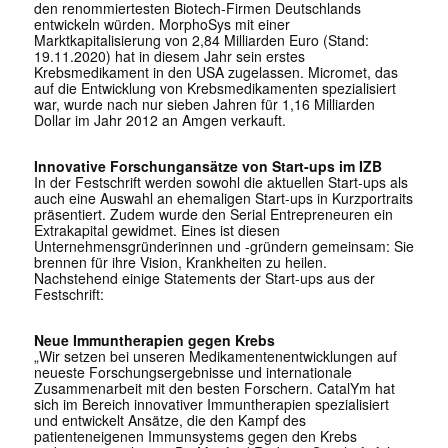
den renommiertesten Biotech-Firmen Deutschlands
entwickeln würden. MorphoSys mit einer
Marktkapitalisierung von 2,84 Milliarden Euro (Stand:
19.11.2020) hat in diesem Jahr sein erstes
Krebsmedikament in den USA zugelassen. Micromet, das
auf die Entwicklung von Krebsmedikamenten spezialisiert
war, wurde nach nur sieben Jahren für 1,16 Milliarden
Dollar im Jahr 2012 an Amgen verkauft.
Innovative Forschungansätze von Start-ups im IZB
In der Festschrift werden sowohl die aktuellen Start-ups als
auch eine Auswahl an ehemaligen Start-ups in Kurzportraits
präsentiert. Zudem wurde den Serial Entrepreneuren ein
Extrakapital gewidmet. Eines ist diesen
Unternehmensgründerinnen und -gründern gemeinsam: Sie
brennen für ihre Vision, Krankheiten zu heilen.
Nachstehend einige Statements der Start-ups aus der
Festschrift:
Neue Immuntherapien gegen Krebs
„Wir setzen bei unseren Medikamentenentwicklungen auf
neueste Forschungsergebnisse und internationale
Zusammenarbeit mit den besten Forschern. CatalYm hat
sich im Bereich innovativer Immuntherapien spezialisiert
und entwickelt Ansätze, die den Kampf des
patienteneigenen Immunsystems gegen den Krebs