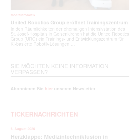
Medizinrobotik
United Robotics Group eröffnet Trainingszentrum
Mit dem |transkript-Newsletter
In den Räumlichkeiten der ehemaligen Intensivstation des
jede Woche aktuell informiert.
St. Josef-Hospitals in Gelsenkirchen hat die United Robotics
Group (URG) ein Trainings- und Entwicklungszentrum für
KI-basierte Robotik-Lösungen …
E-
Mail
(erforderlich)
SIE MÖCHTEN KEINE INFORMATION
VERPASSEN?
Abonnieren Sie
hier
unseren Newsletter
TICKERNACHRICHTEN
6. August 2026
Herzklappe: Medizintechnikfusion in