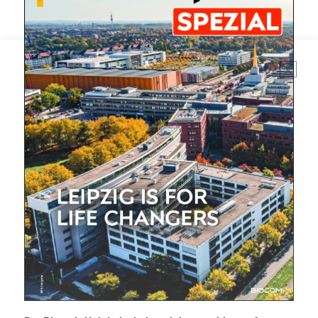
Mit dem |transkript-Newsletter
jede Woche aktuell informiert.
E-
Mail
(erforderlich)