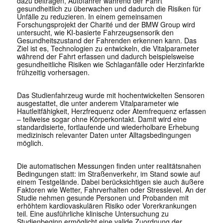
dazu beitragen, Autofahrer während der Fahrt
gesundheitlich zu überwachen und dadurch die Risiken für
Unfälle zu reduzieren. In einem gemeinsamen
Forschungsprojekt der Charité und der BMW Group wird
untersucht, wie KI-basierte Fahrzeugsensorik den
Gesundheitszustand der Fahrenden erkennen kann. Das
Ziel ist es, Technologien zu entwickeln, die Vitalparameter
während der Fahrt erfassen und dadurch beispielsweise
gesundheitliche Risiken wie Schlaganfälle oder Herzinfarkte
frühzeitig vorhersagen.
Das Studienfahrzeug wurde mit hochentwickelten Sensoren
ausgestattet, die unter anderem Vitalparameter wie
Hautleitfähigkeit, Herzfrequenz oder Atemfrequenz erfassen
– teilweise sogar ohne Körperkontakt. Damit wird eine
standardisierte, fortlaufende und wiederholbare Erhebung
medizinisch relevanter Daten unter Alltagsbedingungen
möglich.
Die automatischen Messungen finden unter realitätsnahen
Bedingungen statt: im Straßenverkehr, im Stand sowie auf
einem Testgelände. Dabei berücksichtigen sie auch äußere
Faktoren wie Wetter, Fahrverhalten oder Stresslevel. An der
Studie nehmen gesunde Personen und Probanden mit
erhöhtem kardiovaskulären Risiko oder Vorerkrankungen
teil. Eine ausführliche klinische Untersuchung zu
Studienbeginn ermöglicht eine valide Zuordnung der