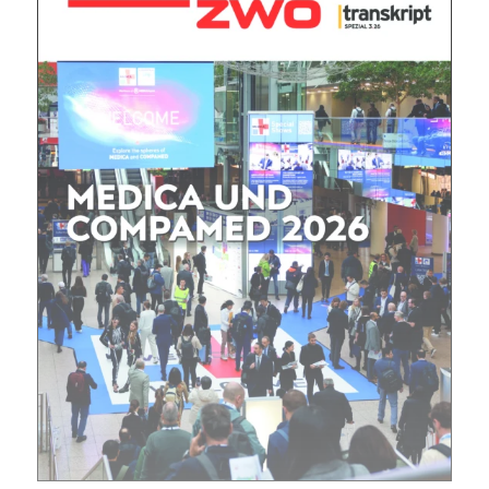
Mit dem |transkript-Newsletter
jede Woche aktuell informiert.
E-
Mail
(erforderlich)