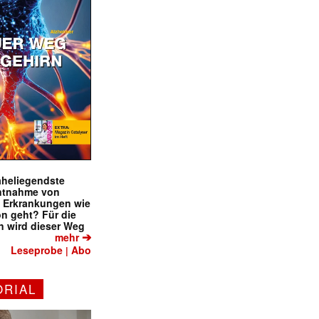
naheliegendste
ntnahme von
f Erkrankungen wie
on geht? Für die
 wird dieser Weg
➔
mehr
Leseprobe
Abo
|
ORIAL