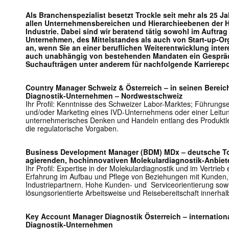
Als Branchenspezialist besetzt Trockle seit mehr als 25 Ja
allen Unternehmensbereichen und Hierarchieebenen der ­He
Industrie. Dabei sind wir beratend tätig sowohl im Auftrag
Unternehmen, des Mittelstandes als auch von Start-up-Or
an, wenn Sie an einer beruflichen Weiterentwicklung intere
auch unabhängig von bestehenden Mandaten ein Gespräch 
Suchaufträgen unter anderem für nachfolgende Karrierepo
Country Manager Schweiz & Österreich – in seinen Bereich
Diagnostik-Unternehmen – Nordwestschweiz
Ihr Profil: Kenntnisse des Schweizer Labor-Marktes; Führungse
und/oder Marketing eines IVD-Unternehmens oder einer Leitung
unternehmerisches Denken und Handeln entlang des Produktle
die regulatorische Vorgaben.
Business Development Manager (BDM) MDx – deutsche Toc
agierenden, hochinnovativen Molekulardiagnostik-Anbiet
Ihr Profil: Expertise in der Molekulardiagnostik und im Vertrieb
Erfahrung im Aufbau und Pflege von Beziehungen mit Kunden, 
Industriepartnern. Hohe Kunden- und ­ Serviceorientierung so
lösungsorientierte­ Arbeitsweise und Reisebereitschaft innerha
Key Account Manager Diagnostik Österreich – international
Diagnostik-Unternehmen