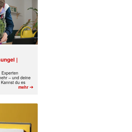
ungel |
m Experten
 mehr – und deine
 Kannst du es
➔
mehr