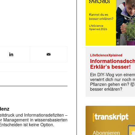
LifeScienceXplained
Informationsdsch
Erklär’s besser!
Ein DIY‑Vlog von eine
verwirrt dich nur noch
Pflanzen gehen ein? 🤯
besser erklären?
denz
itdruck und Informationsdefiziten –
or Management in wissensbasierten
ntscheiden ist keine Option.