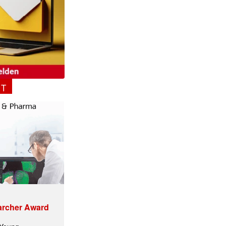
NT
archer Award