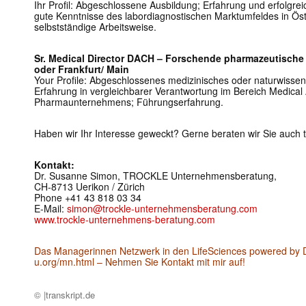
Ihr Profil: Abgeschlossene Ausbildung; Erfahrung und erfolgreich
gute Kenntnisse des labordiagnostischen Marktumfeldes in Öster
selbstständige Arbeitsweise.
Sr. Medical Director DACH – Forschende pharmazeutische I
oder Frankfurt/ Main
Your Profile: Abgeschlossenes medizinisches oder naturwissen
Erfahrung in vergleichbarer Verantwortung im Bereich Medical 
Pharmaunternehmens; Führungserfahrung.
Haben wir Ihr Interesse geweckt? Gerne beraten wir Sie auch t
Kontakt:
Dr. Susanne Simon, TROCKLE Unternehmensberatung,
CH-8713 Uerikon / Zürich
Phone +41 43 818 03 34
E-Mail:
simon@trockle-unternehmensberatung.com
www.trockle-unternehmens-beratung.com
Das Managerinnen Netzwerk in den LifeSciences powered by 
u.org/mn.html – Nehmen Sie Kontakt mit mir auf!
© |transkript.de