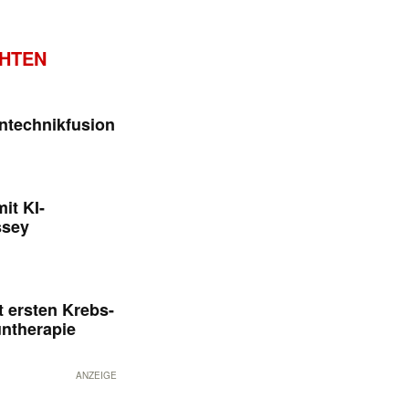
CHTEN
ntechnikfusion
it KI-
ssey
 ersten Krebs-
untherapie
ANZEIGE