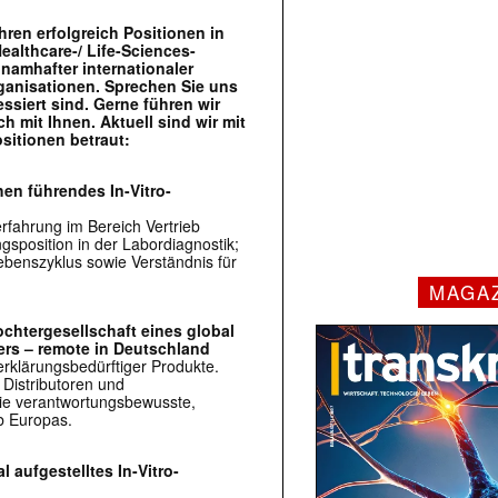
hren erfolgreich Positionen in
althcare-/ Life-Sciences-
 namhafter internationaler
ganisationen. Sprechen Sie uns
ssiert sind. Gerne führen wir
mit Ihnen. Aktuell sind wir mit
sitionen betraut:
en führendes In-Vitro-
rfahrung im Bereich Vertrieb
sposition in der Labordiagnostik;
benszyklus sowie Verständnis für
MAGA
htergesellschaft eines global
ers – remote in Deutschland
 erklärungsbedürftiger Produkte.
Distributoren und
wie verantwortungsbewusste,
lb Europas.
 aufgestelltes In-Vitro-