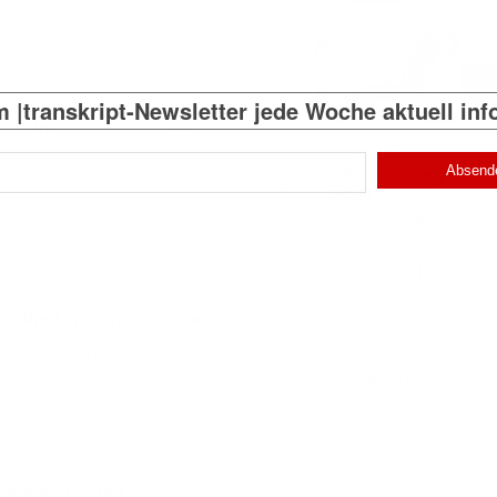
 |transkript-Newsletter jede Woche aktuell inf
31. August
ZEISS Young Rese
2026
)
Der ZEISS Microscopy
Researcher Award 2026
innovativen Start-ups 
Pharma, ihr Forschungs
Bereich optischer Anal
präsentieren. Sie prof
röffnet Trainingszentrum
zu ZEISS-Technologien
hemaligen Intensivstation des St.
Expertenfeedback und g
rchen hat die United Robotics Group
Unterstützung bei der 
➔
twicklungszentrum für KI-basierte
ihrer Ideen.
ooperieren bei