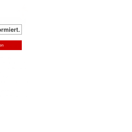
ormiert.
archer Award
 Young
 ermöglicht es
aus Biotech und
projekt im
yse zu
itieren vom Zugang
,
ezielter
Weiterentwicklung