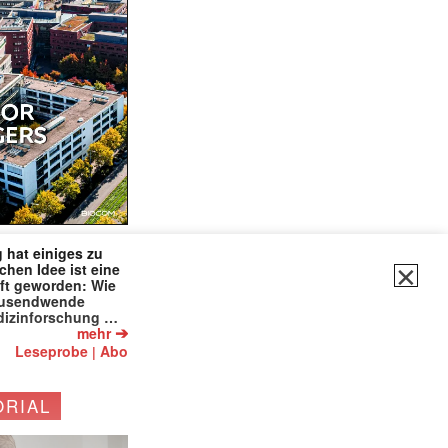
 hat einiges zu
✕
schen Idee ist eine
ft geworden: Wie
tausendwende
dizinforschung …
➔
mehr
Leseprobe
Abo
|
ORIAL