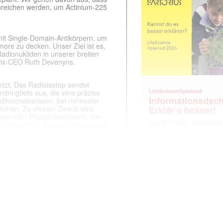
inreichen werden, um Actinium-225
mit Single-Domain-Antikörpern, um
re zu decken. Unser Ziel ist es,
adionukliden in unserer breiten
cirix-CEO Ruth Devenyns.
etzt. Das Radioisotop sendet
LifeScienceXplained
dringtiefe aus, die eine präzise
Informationsdsch
Mikrometastasen, bei minimaler
Erklär’s besser!
ichen. Zu diesem Zweck wird
per oder Peptid) kombiniert, der
Ein DIY‑Vlog von eine
 Derzeit werden Radiopharmazeutika
verwirrt dich nur noch
n getestet, darunter
Pflanzen gehen ein? 🤯
 dass die Nachfrage nach
besser erklären?
 wird.
 Bereich der Radiopharmazeutika
EVE
25. Juli 2022