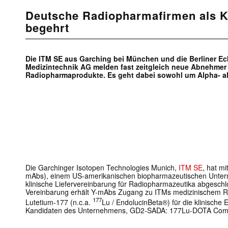
Deutsche Radiopharmafirmen als K
begehrt
Die ITM SE aus Garching bei München und die Berliner Eck
Medizintechnik AG melden fast zeitgleich neue Abnehmer f
Radiopharmaprodukte. Es geht dabei sowohl um Alpha- als
Die Garchinger Isotopen Technologies Munich,
ITM SE
, hat m
mAbs), einem US-amerikanischen biopharmazeutischen Untern
klinische Liefervereinbarung für Radiopharmazeutika abgesc
Vereinbarung erhält Y-mAbs Zugang zu ITMs medizinischem Ra
177
Lutetium-177 (n.c.a.
Lu / EndolucinBeta®) für die klinische
Kandidaten des Unternehmens, GD2-SADA: 177Lu-DOTA Com