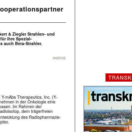
ooperationspartner
ert & Ziegler Strahlen- und
ür ihre Spezial-
 auch Beta-Strahler.
ANZEIGE
TRANSK
it Y-mAbs Therapeutics, Inc. (Y-
ehmen in der Onkologie eine
hlossen. Im Rahmen der
dioisotop, dem trägerfreien
 Entwicklung des Radiopharmazie-
plex.