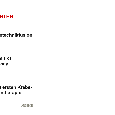
CHTEN
ntechnikfusion
it KI-
ssey
 ersten Krebs-
untherapie
ANZEIGE