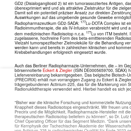
GD2 (Disialogangliosid 2) ist ein tumorassoziiertes Antigen, 
überexprimiert wird und als attraktive Zielstruktur für die zielge
Damit soll ein potentiell präziser Ansatz zur direkten Zerstö
Auswirkungen auf das umgebende gesunde Gewebe ermöglich
177
Radiopharmazeutikum GD2-SADA:
Lu-DOTA Complex ist ein
Radioimmuntherapie, die als IV-Infusion verabreicht wird und
177
dem medizinischen Radioisotop n.c.a.
Lu von ITM besteht. 
zugelassene, hochreine Form des beta-emittierenden Radioiso
Vielzahl tumorspezifischer Zielmoleküle für die Behandlung ve
werden kann und bereits in zahlreichen klinischen und komme
Krebsbehandlungen erfolgreich eingesetzt wurde.
Auch das Berliner Radiopharmazie-Unternehmen, die – im Geg
börsennotierte
Eckert & Ziegler
(ISIN DE0005659700, SDAX) ha
Liefervereinbarung bekanntgegeben. Das belgische Biotech-U
(PRECIRIX) erhält nun vorrangigen Zugang zu Eckert & Ziegler
trägergebundenen Actinium-225, das für die Markierung von 
Radionuklidtherapie verwendet wird. Hierbei handelt es sich j
"Bisher war die klinische Forschung und kommerzielle Nutzung
Knappheit dieses Radioisotops eingeschränkt. Wir freuen uns
Precirix und die Möglichkeit, Radiopharmazie-Hersteller mit d
therapeutischen Radioisotop beliefern zu können", so Dr. Lutz
Chief Operating Officer für das Segment Medizin. "Dank unser
für Kernphysik der Tschechischen Akademie der Wissenschaften
von Actinium-225 in radiochemischer Qualität für Ende 2023 g