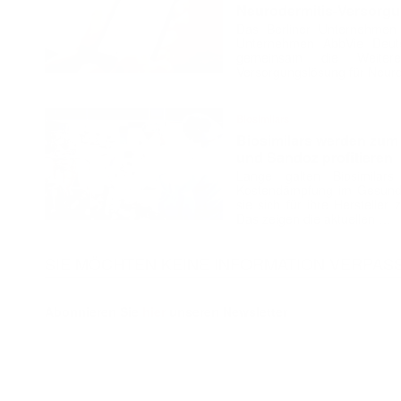
Neurodermitis-Versorg
Das Berliner Unternehmen
Unternehmen AbbVie Deuts
gemeinsam die Weiteren
Versorgungslösung für Neuro
Biosimilars
Biosimilars werden zu
und Sandoz profitieren
Lange galten Biosimilar
Kostendämpfung im Gesundh
sie sich für ihre Herstelle
Das zeigen die aktuellen …
SIE MÖCHTEN KEINE INFORMATION VERPAS
Abonnieren Sie
hier
unseren Newsletter
© Knowbio GmbH