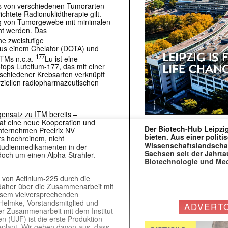
das von verschiedenen Tumorarten
richtete Radionuklidtherapie gilt.
rung von Tumorgewebe mit minimalen
t werden. Das
e zweistufige
 aus einem Chelator (DOTA) und
177
ITMs n.c.a.
Lu ist eine
tops Lutetium-177, das mit einer
rschiedener Krebsarten verknüpft
rziellen radiopharmazeutischen
ensatz zu ITM bereits –
t eine neue Kooperation und
Der Biotech-Hub Leipzig
nternehmen Precirix NV
bieten. Aus einer politi
s hochreinem, nicht
Wissenschaftslandscha
Studienmedikamenten in der
Sachsen seit der Jahr
edoch um einen Alpha-Strahler.
Biotechnologie und Me
 von Actinium-225 durch die
 daher über die Zusammenarbeit mit
iesem vielversprechenden
 Helmke, Vorstandsmitglied und
ADVERT
er Zusammenarbeit mit dem Institut
 (UJF) ist die erste Produktion
eplant. Wir gehen davon aus, dass