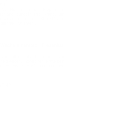
ung
 Nia Health und das Biopharma-
chland bündeln ihre Kräfte, um
twicklung einer KI-gestützten
dermitis-Patienten …
m Wachstumsmotor: Fresenius
s vor allem als Instrument zur
eitswesen. Inzwischen entwickeln
r zunehmend zum Wachstumstreiber.
SEN?
Kontakt
Impressum
Datenschu