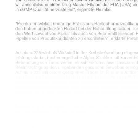
wir anschließend einen Drug Master File bei der FDA (USA) e
in cGMP-Qualität herzustellen", ergänzte Helmke.
"Precirix entwickelt neuartige Präzisions-Radiopharmazeutika 
den hohen ungedeckten Bedarf bei der Behandlung solider Tumo
den Wert sowohl von Alpha- als auch von Beta-emittierenden R
Pipeline von Produktkandidaten zu erschließen", erklärte Pre
Actinium-225 wird als Wirkstoff in der Krebsbehandlung einges
leistungsstarke, hochenergetische Alpha-Strahlen mit kurzer Ein
Behandlung von Tumorzellen, einschließlich schwer fassbarer 
Beeinträchtigung des umgebenden gesunden Gewebes ermögl
Actinium-225 mit einem geeigneten Träger (z. B. einem Antikör
spezifisch an Krebszellen bindet und sie so selektiv angreift.
auf der Basis von Actinium-225 in vielen klinischen Indikatione
Prostatatumore, Darmkrebs und Leukämie. Experten erwarten,
Actinium-225 in den nächsten zehn Jahren exponentiell steigen
Deutschland ist mit beiden Unternehmen im stark wachsenden
sehr gut aufgestellt, Börsennotierung hin oder her.
© |transkript.de