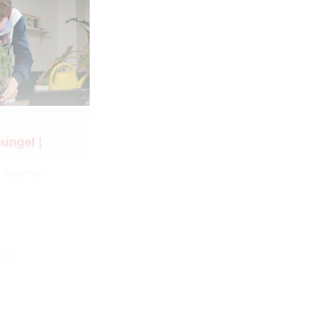
ungel |
m Experten
 mehr – und deine
 Kannst du es
➔
mehr
NT