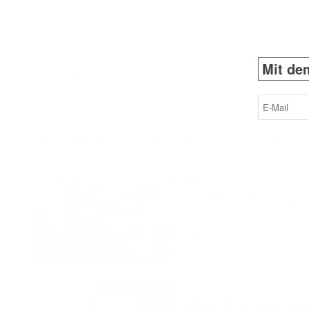
TEILEN SIE DIESE SEITE
Mit dem
E-
Mail
(erforderlich
DAS KÖNNTE SIE AUCH INTERESSIEREN
Medizinrobotik
United Robotics Group e
In den Räumlichkeiten der e
Josef-Hospitals in Gelsenki
(URG) ein Trainings- und En
Robotik-Lösungen …
Kooperation
Nia Health und AbbVie k