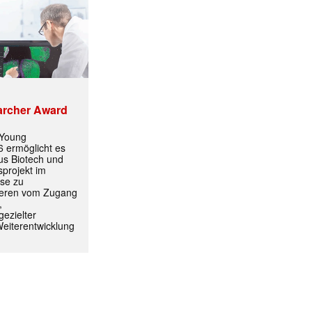
archer Award
ormiert.
 Young
 ermöglicht es
aus Biotech und
projekt im
yse zu
itieren vom Zugang
,
ezielter
Weiterentwicklung