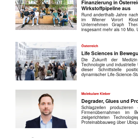
Finanzierung in Österre
Wirkstoffpipeline aus
Rund anderthalb Jahre nach
im Wiener Vorort Klost
Unternehmen Graph Thera
insgesamt mehr als 10 Mio. 
Österreich
Mit dem
Life Sciences in Beweg
Die Zukunft der Medizin
Technologie und industrielle
E-
dieser Schnittstelle posi
Mail
dynamischer ­Life-Science-S
(erforderlich
Molekulare Kleber
Degrader, Glues und Pro
Schlagzeilen produzieren
Firmenübernahmen im B
zielgerichteten Technologi
Proteinabbauweg über Ubiqui