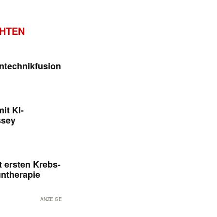
CHTEN
ntechnikfusion
it KI-
ssey
 ersten Krebs-
untherapie
ANZEIGE