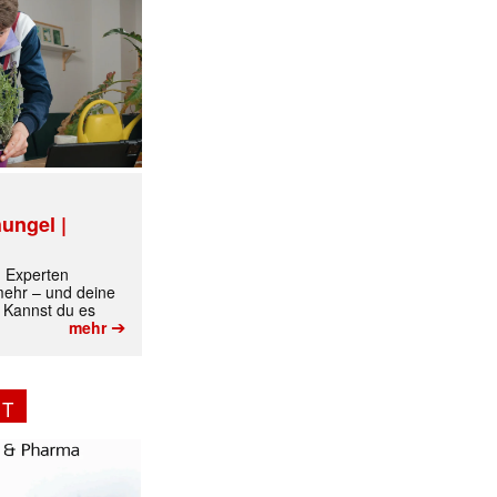
ungel |
m Experten
 mehr – und deine
 Kannst du es
➔
mehr
NT