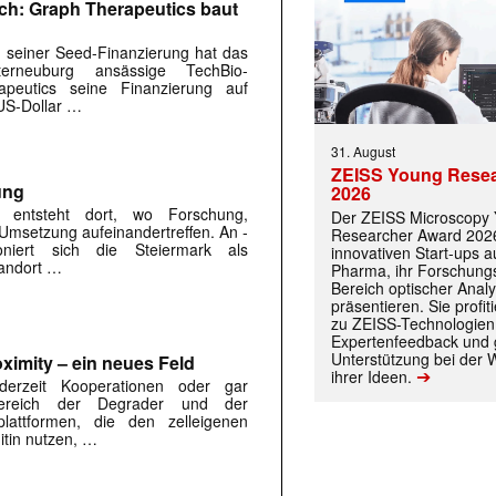
ich: Graph Therapeutics baut
 seiner Seed-Finanzierung hat das
erneuburg ansässige TechBio-
peutics seine Finanzierung auf
US-Dollar …
31. August
ZEISS Young Rese
 |transkript-Newsletter jede Woche aktuell inf
ung
2026
 entsteht dort, wo ­Forschung,
Der ZEISS Microscopy
 Umsetzung aufeinandertreffen. An ­
Researcher Award 2026
tioniert sich die Steiermark als
innovativen Start-ups 
tandort …
Pharma, ihr Forschungs
)
Bereich optischer Anal
präsentieren. Sie prof
zu ZEISS-Technologien
Expertenfeedback und g
Unterstützung bei der 
ximity – ein neues Feld
➔
ihrer Ideen.
 derzeit Kooperationen oder gar
ereich der Degrader und der
eplattformen, die den zelleigenen
tin nutzen, …