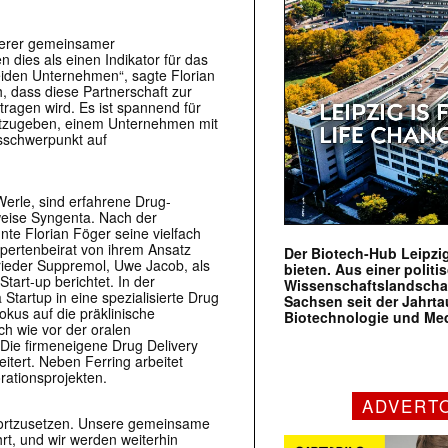
üherer gemeinsamer
dies als einen Indikator für das
beiden Unternehmen“, sagte Florian
 dass diese Partnerschaft zur
ragen wird. Es ist spannend für
nntzugeben, einem Unternehmen mit
sschwerpunkt auf
Werle, sind erfahrene Drug-
weise Syngenta. Nach der
e Florian Föger seine vielfach
pertenbeirat von ihrem Ansatz
Der Biotech-Hub Leipzig
ieder Suppremol, Uwe Jacob, als
bieten. Aus einer politi
tart-up berichtet. In der
Wissenschaftslandscha
Startup in eine spezialisierte Drug
Sachsen seit der Jahr
kus auf die präklinische
Biotechnologie und Me
ch wie vor der oralen
Die firmeneigene Drug Delivery
itert. Neben Ferring arbeitet
rationsprojekten.
ADVERT
fortzusetzen. Unsere gemeinsame
rt, und wir werden weiterhin