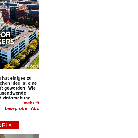
 hat einiges zu
schen Idee ist eine
ft geworden: Wie
tausendwende
dizinforschung …
➔
mehr
Leseprobe
Abo
|
ORIAL
✕