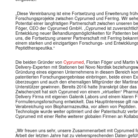
„Diese Vereinbarung ist eine Fortsetzung und Erweiterung fr
Forschungsprojekte zwischen Cyprumed und Ferring. Wir sehen 
Potential einer langfristigen Partnerschaft zwischen unseren 
Föger, CEO der Cyprumed GmbH. „Cyprumed ist zuversichtlich,
Entwicklung neuer Behandlungsmöglichkeiten für Patienten beit
uns, die Fortsetzung unserer Partnerschaft mit Ferring beka
einem starken und einzigartigen Forschungs- und Entwicklung
Peptidtherapeutika.“
Die beiden Gründer von
Cyprumed
, Florian Föger und Martin 
Delivery-Experten mit Stationen bei Novo Nordisk beziehungs
Gründung eines eigenen Unternehmens in diesem Bereich konnt
patentierten Forschungsergebnisse einbringen, beide einen Ex
überzeugen und auch den ehemaligen Mitgründer der Martinsr
Unterstützer gewinnen. Bereits 2016 hatte |transkript über das S
Zwischenzeit hat sich Cyprumed von einem „virtuellen“ Pharma 
Delivery Firma mit eigenen Galenik Labors und einem klaren Fo
Formulierungsforschung entwickelt. Das Hauptinteresse gilt na
Verabreichung von Biopharmazeutika, vor allem von Peptiden. 
Technologie wurde weiter optimiert und der Patentschutz verbre
Cyprumed mit einer Reihe weiterer globalen Firmen an Kollabo
„Wir freuen uns sehr, unsere Zusammenarbeit mit Cyprumed 
Arbeit der letzten Jahre hat zu vielversprechenden Daten gefüh