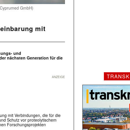
o: Cyprumed GmbH)
reinbarung mit
hungs- und
er nächsten Generation für die
TRANSK
ANZEIGE
g mit Verbindungen, die für die
nd Schutz vor proteolytischem
amen Forschungsprojekten