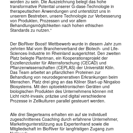
worden zu sein. Die Auszeichnung belegt das hohe
transformative Potential unserer G-dase-Technologie in
therapeutischen Anwendungen und unterstützt uns in
unserem Bestreben, unsere Technologie zur Verbesserung
von Produkten, Prozessen und vor allem
Behandlungsmöglichkeiten nach hohen ethischen
Standards zu nutzen.“
Der BioRiver Boost! Wettbewerb wurde in diesem Jahr zum
zehnten Mal vom Branchenverband der Biotech- und Life-
Sciences-Industrie im Rheinland ausgerichtet. Den zweiten
Platz belegte Plantman, ein Kooperationsprojekt der
Exzellenzcluster für Alternsforschung (CECAD) und
Pflanzenwissenschaften (CEPLAS) der Universität Köln.
Das Team arbeitet an pflanzlichen Proteinen zur
Behandlung von neurodegenerativen Erkrankungen beim
Menschen. Platz drei ging an das Kölner Start-up Ningaloo
Biosystems. Mit den optoelektronischen Geräten und
biologischen Produkten des Unternehmens können mit
Licht nicht-invasiv, präzise und digital verschiedene
Prozesse in Zellkulturen parallel gesteuert werden.
Alle drei Siegerteams erhalten ein auf sie individuell
zugeschnittenes Coaching durch erfahrene Unternehmer,
Marketingunterstützung aus Expertenhand sowie die
Mitgliedschaft im BioRiver für langfristigen Zugang zum