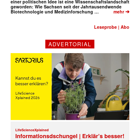
einer politischen Idee ist eine Wissenschaftslandschaft
geworden: Wie Sachsen seit der Jahrtausendwende
➔
Biotechnologie und Medizinforschung …
mehr
Leseprobe
Abo
|
ADVERTORIAL
LifeScienceXplained
Informationsdschungel | Erklär’s besser!