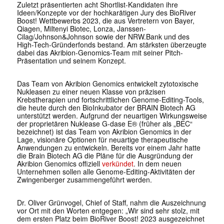
Zuletzt präsentierten acht Shortlist-Kandidaten ihre
Ideen/Konzepte vor der hochkarätigen Jury des BioRiver
Boost! Wettbewerbs 2023, die aus Vertretern von Bayer,
Qiagen, Miltenyi Biotec, Lonza, Janssen-
Cilag/Johnson&Johnson sowie der NRW.Bank und des
High-Tech-Gründerfonds bestand. Am stärksten überzeugte
dabei das Akribion-Genomics-Team mit seiner Pitch-
Präsentation und seinem Konzept.
Das Team von Akribion Genomics entwickelt zytotoxische
Nukleasen zu einer neuen Klasse von präzisen
Krebstherapien und fortschrittlichen Genome-Editing-Tools,
die heute durch den BioInkubator der BRAIN Biotech AG
unterstützt werden. Aufgrund der neuartigen Wirkungsweise
der proprietären Nuklease G-dase E® (früher als „BEC“
bezeichnet) ist das Team von Akribion Genomics in der
Lage, visionäre Optionen für neuartige therapeutische
Anwendungen zu entwickeln. Bereits vor einem Jahr hatte
die Brain Biotech AG die Pläne für die Ausgründung der
Akribion Genomics offiziell
verkündet
. In dem neuen
Unternehmen sollen alle Genome-Editing-Aktivitäten der
Zwingenberger zusammengeführt werden.
Dr. Oliver Grünvogel, Chief of Staff, nahm die Auszeichnung
vor Ort mit den Worten entgegen: „Wir sind sehr stolz, mit
dem ersten Platz beim BioRiver Boost! 2023 ausgezeichnet