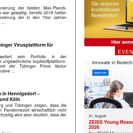
anierung der beiden Max-Planck-
 war gewaltig: bereits 2018 hatten
ovierung der in den 70er Jahren
, …
inger Virusplattform für
EVE
weitert sein Portfolio in der
ungewöhnliche Impfstoffplattform.
mit der Tübinger Prime Vector
lusive …
 in Hennigsdorf –
 und Köln
rg und Tübingen zeigen, dass die
r Pandemiezeit wirtschaftlich nicht
chzeitig wird aber deutlich, dass der
31. August
ZEISS Young Rese
2026