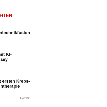
CHTEN
ntechnikfusion
it KI-
ssey
 ersten Krebs-
untherapie
ANZEIGE