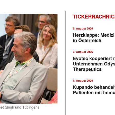
TICKERNACHRI
6. August 2026
Herzklappe: Medizi
in Österreich
6. August 2026
Evotec kooperiert m
Unternehmen Ody
Therapeutics
6. August 2026
Kupando behandelt
Patienten mit Imm
eet Singh und Tübingens