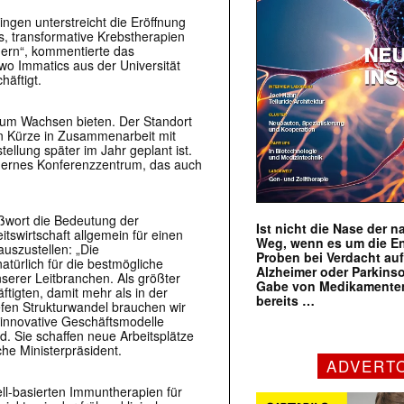
ngen unterstreicht die Eröffnung
 transformative Krebstherapien
dern“, kommentierte das
o Immatics aus der Universität
häftigt.
zum Wachsen bieten. Der Standort
in Kürze in Zusammenarbeit mit
llung später im Jahr geplant ist.
dernes Konferenzzentrum, das auch
ußwort die Bedeutung der
Ist nicht die Nase der 
tswirtschaft allgemein für einen
Weg, wenn es um die E
uszustellen: „Die
Proben bei Verdacht au
natürlich für die bestmögliche
Alzheimer oder Parkins
serer Leitbranchen. Als größter
Gabe von Medikamenten
ftigten, damit mehr als in der
bereits …
efen Strukturwandel brauchen wir
innovative Geschäftsmodelle
d. Sie schaffen neue Arbeitsplätze
he Ministerpräsident.
ADVERT
ell-basierten Immuntherapien für