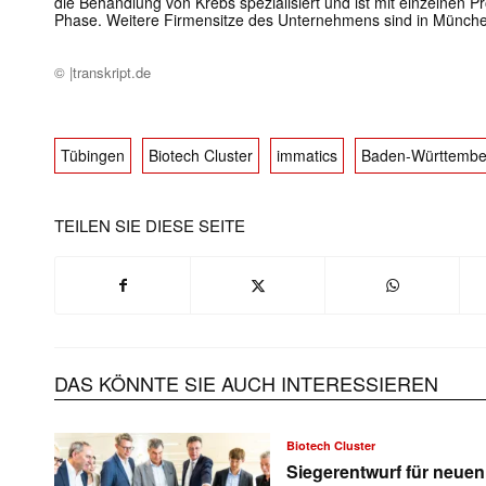
die Behandlung von Krebs spezialisiert und ist mit einzelnen Pr
Phase. Weitere Firmensitze des Unternehmens sind in Münch
© |transkript.de
Tübingen
Biotech Cluster
immatics
Baden-Württembe
TEILEN SIE DIESE SEITE
DAS KÖNNTE SIE AUCH INTERESSIEREN
Biotech Cluster
Siegerentwurf für neue