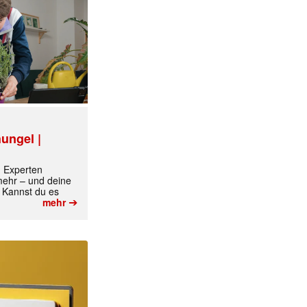
ungel |
✕
m Experten
 mehr – und deine
 Kannst du es
➔
mehr