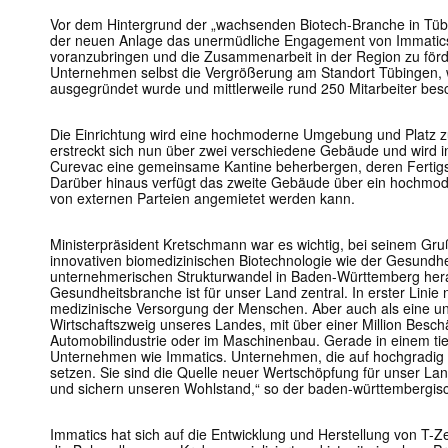
Vor dem Hintergrund der „wachsenden Biotech-Branche in Tübi
der neuen Anlage das unermüdliche Engagement von Immatics,
voranzubringen und die Zusammenarbeit in der Region zu för
Unternehmen selbst die Vergrößerung am Standort Tübingen, w
ausgegründet wurde und mittlerweile rund 250 Mitarbeiter besc
Die Einrichtung wird eine hochmoderne Umgebung und Platz 
erstreckt sich nun über zwei verschiedene Gebäude und wird 
Curevac eine gemeinsame Kantine beherbergen, deren Fertigste
Darüber hinaus verfügt das zweite Gebäude über ein hochmo
von externen Parteien angemietet werden kann.
Ministerpräsident Kretschmann war es wichtig, bei seinem Gr
innovativen biomedizinischen Biotechnologie wie der Gesundhei
unternehmerischen Strukturwandel in Baden-Württemberg hera
Gesundheitsbranche ist für unser Land zentral. In erster Linie 
medizinische Versorgung der Menschen. Aber auch als eine un
Wirtschaftszweig unseres Landes, mit über einer Million Beschä
Automobilindustrie oder im Maschinenbau. Gerade in einem ti
Unternehmen wie Immatics. Unternehmen, die auf hochgradig 
setzen. Sie sind die Quelle neuer Wertschöpfung für unser Lan
und sichern unseren Wohlstand,“ so der baden-württembergisc
Immatics hat sich auf die Entwicklung und Herstellung von T-Z