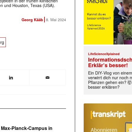
ojekten in der frühen klinischen
en und Houston, Texas (USA).
Georg Kääb
8. Mai 2024
rg
LifeScienceXplained
Informationsdsch
Erklär’s besser!
Ein DIY‑Vlog von eine
verwirrt dich nur noch
Pflanzen gehen ein? 🤯
besser erklären?
n Max-Planck-Campus in