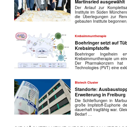
Martinsried ausgewählt
Der Anlauf zur Kompletts
Institute im Süden Münchens
die Überlegungen zur Ren
gebauten Institute begonnen
Krebsimmuntherapie
Boehringer setzt auf Tüb
Krebsimpfstoffe
Boehringer Ingelheim er
Krebsimmuntherapie um eine 
Der Pharmakonzern hat 
Technologies (PVT) eine exk
Biotech Cluster
Standorte: Ausbaustopp
Erweiterung in Freiburg
Die Schließungen in Marbu
große Impfstoff-Euphorie de
dauerhaft tragfähig war. Glei
Bedarf …