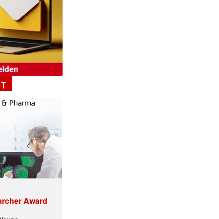
NT
archer Award