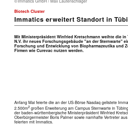
Immatics GmbH / Max Lautenschläger
Biotech Cluster
Immatics erweitert Standort in Tüb
Mit Ministerpräsident Winfried Kretschmann weihte die i
N.V. ihr neues Forschungsgebäude "an der Sternwarte" ei
Forschung und Entwicklung von Biopharmazeutika und Ze
Firmen wie Curevac nutzen werden.
Anfang Mai feierte die an der US-Börse Nasdaq gelistete Immati
2
2.500m
großen Erweiterung am Campus Sternwarte in Tübing
der baden-württembergische Ministerpräsident Winfried Krets
Oberbürgermeister Boris Palmer sowie namhafte Vertreter aus 
feierten mit Immatics.