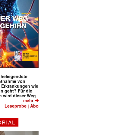
naheliegendste
ntnahme von
f Erkrankungen wie
on geht? Für die
 wird dieser Weg
➔
mehr
Leseprobe
Abo
|
ORIAL