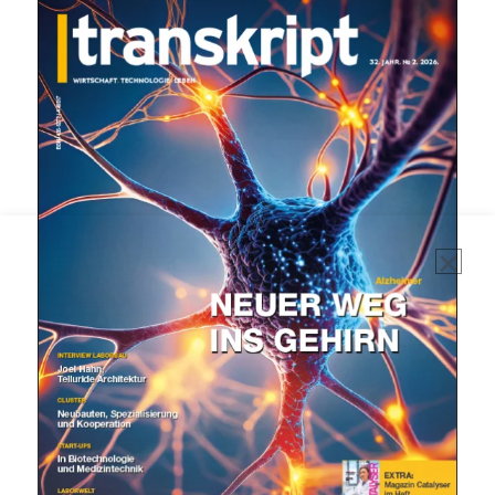
Mit dem |transkript-Newsletter
jede Woche aktuell informiert.
E-
Mail
(erforderlich)