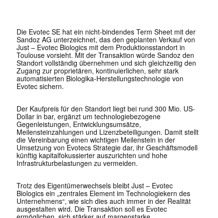
Die Evotec SE hat ein nicht-bindendes Term Sheet mit der
Sandoz AG unterzeichnet, das den geplanten Verkauf von
Just – Evotec Biologics mit dem Produktionsstandort in
Toulouse vorsieht. Mit der Transaktion würde Sandoz den
Standort vollständig übernehmen und sich gleichzeitig den
Zugang zur proprietären, kontinuierlichen, sehr stark
automatisierten Biologika-Herstellungstechnologie von
Evotec sichern.
Der Kaufpreis für den Standort liegt bei rund 300 Mio. US-
Dollar in bar, ergänzt um technologiebezogene
Gegenleistungen, Entwicklungsumsätze,
Meilensteinzahlungen und Lizenzbeteiligungen. Damit stellt
die Vereinbarung einen wichtigen Meilenstein in der
Umsetzung von Evotecs Strategie dar, ihr Geschäftsmodell
künftig kapitalfokussierter auszurichten und hohe
Infrastrukturbelastungen zu vermeiden.
Trotz des Eigentümerwechsels bleibt Just – Evotec
Biologics ein „zentrales Element im Technologiekern des
Unternehmens“, wie sich dies auch immer in der Realität
ausgestalten wird. Die Transaktion soll es Evotec
ermöglichen, sich stärker auf margenstarke,