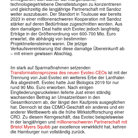
technologiegetriebene Dienstleistungen zu konzentrieren
und gleichzeitig die langjährige Partnerschaft mit Sandoz
weiter auszubauen. Der Standort in Toulouse war bereits
2023 in einer millionenschweren Kooperation mit Sandoz
stärker auf deren Bedürfnisse zugeschnitten worden. Aus
dem damaligen Deal hatte sich Evotec jedoch langfristig
Erträge in der Größenordnung von 600-700 Mio. Euro
erwartet, die abhängig von bestimmten
Projektmeilensteinen waren. Die jetzige
Verkaufsvereinbarung löst diese damalige Übereinkunft ab
– mit einem gewissen Abschlag.
Im stark auf Sparmaßnahmen setzenden
Transformationsprozess des neuen Evotec-CEOs
ist mit der
Trennung von Just-Evotec ein weiteres Erbe der Lanthaler-
Ära abgestreift. Evotec hatte Just Biologics 2019 für nur
rund 90 Mio. Euro erworben. Nach einigen
Eingliederungsruckeleien lieferte Just einen ständig
wachsenden Beitrag an Umsatzerlösen in den
Gesamtkonzern ab, der längst den Kaufpreis ausgeglichen
hat. Dennoch ist das CDMO-Geschäft ein anderes und ein
anderer Wettbewerb als die frühe Wirkstoffforschung einer
CRO. Zu diesem Kerngeschäft, das Evotec beispielsweise
in der langjährigen und
millionenschweren Partnerschaft mit
Bristol Myers Squibb
par excellence verwirklicht hat, kehren
die Hamburger nun vollständig zurück.