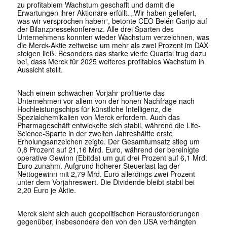
zu profitablem Wachstum geschafft und damit die
Erwartungen ihrer Aktionäre erfüllt. „Wir haben geliefert,
was wir versprochen haben“, betonte CEO Belén Garijo auf
der Bilanzpressekonferenz. Alle drei Sparten des
Unternehmens konnten wieder Wachstum verzeichnen, was
die Merck-Aktie zeitweise um mehr als zwei Prozent im DAX
steigen ließ. Besonders das starke vierte Quartal trug dazu
bei, dass Merck für 2025 weiteres profitables Wachstum in
Aussicht stellt.
Nach einem schwachen Vorjahr profitierte das
Unternehmen vor allem von der hohen Nachfrage nach
Hochleistungschips für künstliche Intelligenz, die
Spezialchemikalien von Merck erfordern. Auch das
Pharmageschäft entwickelte sich stabil, während die Life-
Science-Sparte in der zweiten Jahreshälfte erste
Erholungsanzeichen zeigte. Der Gesamtumsatz stieg um
0,8 Prozent auf 21,16 Mrd. Euro, während der bereinigte
operative Gewinn (Ebitda) um gut drei Prozent auf 6,1 Mrd.
Euro zunahm. Aufgrund höherer Steuerlast lag der
Nettogewinn mit 2,79 Mrd. Euro allerdings zwei Prozent
unter dem Vorjahreswert. Die Dividende bleibt stabil bei
2,20 Euro je Aktie.
Merck sieht sich auch geopolitischen Herausforderungen
gegenüber, insbesondere den von den USA verhängten