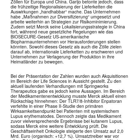
Zöllen für Europa und China. Garijo betonte jedoch, dass
die frühzeitige Regionalisierung der Lieferketten die
Auswirkungen „handhabbar“ mache. Das Unternehmen
habe „Maßnahmen zur Diversifizierung“ umgesetzt und
arbeite weiterhin an Strategien zur Risikominimierung.
Zudem setzt Merck seine Lokalisierungsstrategie in China
fort, während neue gesetzliche Regelungen wie das
BIOSECURE-Gesetz US-amerikanische
Biopharmaunternehmen vor Herausforderungen stellen
könnten. Sowohl dieses Gesetz als auch die Zölle zielen
darauf ab, internationale Lieferketten zu erschweren und
Unternehmen zur Verlagerung der Produktion in ihre
Heimatländer zu bewegen.
Bei der Präsentation der Zahlen wurden auch Akquisitionen
im Bereich der Life Sciences in Aussicht gestellt. Zu den
aktuell laufenden Verhandlungen mit Springworks
Therapeutics gabe es jedoch keine Aussagen. Im Bereich
der Medikamentenentwicklung musste Merck aktuell einen
Rückschlag hinnehmen: Der TLR7/8-Inhibitor Enpatoran
verfehlte in einer Phase II-Studie den primären
Wirksamkeitsendpunkt bei Patienten mit systemischem
Lupus erythematodes. Dennoch zeigte das Medikament
zuvor vielversprechende Ergebnisse bei kutanem Lupus,
sodass Merck eine weitere Entwicklung prüft. Die
Geschäftseinheit Onkologie steigerte den Umsatz auf 2,0
Mrd. Euro (organisch: +12,7 %). Umsatztreiber war vor