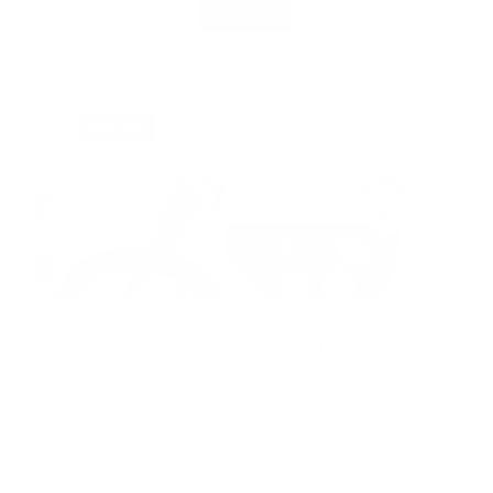
EVENT
31. August
ZEISS Young Researcher Award 2026
Der ZEISS Microscopy Young Researcher Award 2026
ermöglicht es innovativen Start-ups aus Biotech und
Pharma, ihr Forschungsprojekt im Bereich optischer
Analyse zu präsentieren. Sie profitieren vom Zugang
zu ZEISS-Technologien, Expertenfeedback und
gezielter Unterstützung bei der Weiterentwicklung ihrer
➔
Ideen.