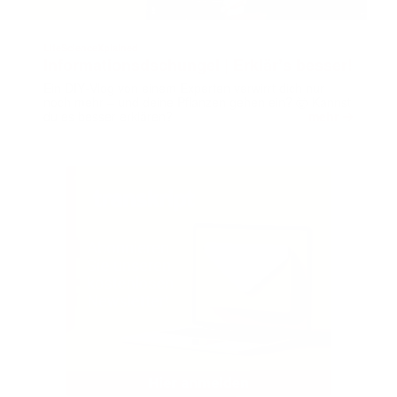
LifeScienceXplained
Informationsdschungel | Erklär’s besser!
Ein DIY‑Vlog von einem Experten verwirrt dich nur
noch mehr – und deine Pflanzen gehen ein? 🤯 Kannst
➔
du es besser erklären?
mehr