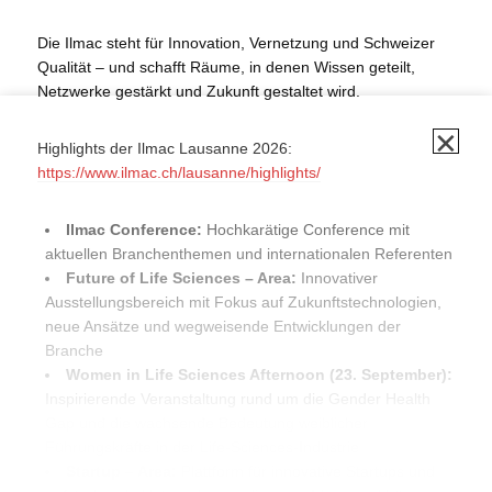
Die Ilmac steht für Innovation, Vernetzung und Schweizer
Qualität – und schafft Räume, in denen Wissen geteilt,
Netzwerke gestärkt und Zukunft gestaltet wird.
✕
Highlights der Ilmac Lausanne 2026:
https://www.ilmac.ch/lausanne/highlights/
Ilmac Conference:
Hochkarätige Conference mit
aktuellen Branchenthemen und internationalen Referenten
Future of Life Sciences – Area:
Innovativer
Ausstellungsbereich mit Fokus auf Zukunftstechnologien,
neue Ansätze und wegweisende Entwicklungen der
Branche
Women in Life Sciences Afternoon (23.
September):
Inspirierende Veranstaltung rund um die Gender Health
Gap und die wachsende Bedeutung weiblicher
Führungskräfte in der Life-Sciences-Industrie
Startup – Area:
Plattform für innovative Startups und