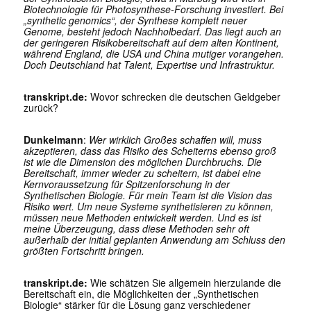
Biotechnologie für Photosynthese-Forschung investiert. Bei
„synthetic genomics“, der Synthese komplett neuer
Genome, besteht jedoch Nachholbedarf. Das liegt auch an
der geringeren Risikobereitschaft auf dem alten Kontinent,
während England, die USA und China mutiger vorangehen.
Doch Deutschland hat Talent, Expertise und Infrastruktur.
transkript.de:
Wovor schrecken die deutschen Geldgeber
zurück?
Dunkelmann
:
Wer wirklich Großes schaffen will, muss
akzeptieren, dass das Risiko des Scheiterns ebenso groß
ist wie die Dimension des möglichen Durchbruchs. Die
Bereitschaft, immer wieder zu scheitern, ist dabei eine
Kernvoraussetzung für Spitzenforschung in der
Synthetischen Biologie. Für mein Team ist die Vision das
Risiko wert. Um neue Systeme synthetisieren zu können,
müssen neue Methoden entwickelt werden. Und es ist
meine Überzeugung, dass diese Methoden sehr oft
außerhalb der initial geplanten Anwendung am Schluss den
größten Fortschritt bringen.
transkript.de:
Wie schätzen Sie allgemein hierzulande die
Bereitschaft ein, die Möglichkeiten der „Synthetischen
Biologie“ stärker für die Lösung ganz verschiedener