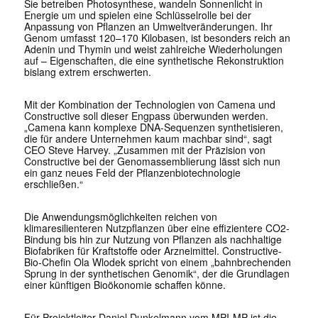
Sie betreiben Photosynthese, wandeln Sonnenlicht in
Energie um und spielen eine Schlüsselrolle bei der
Anpassung von Pflanzen an Umweltveränderungen. Ihr
Genom umfasst 120–170 Kilobasen, ist besonders reich an
Adenin und Thymin und weist zahlreiche Wiederholungen
auf – Eigenschaften, die eine synthetische Rekonstruktion
bislang extrem erschwerten.
Mit der Kombination der Technologien von Camena und
Constructive soll dieser Engpass überwunden werden.
„Camena kann komplexe DNA-Sequenzen synthetisieren,
die für andere Unternehmen kaum machbar sind“, sagt
CEO Steve Harvey. „Zusammen mit der Präzision von
Constructive bei der Genomassemblierung lässt sich nun
ein ganz neues Feld der Pflanzenbiotechnologie
erschließen.“
Die Anwendungsmöglichkeiten reichen von
klimaresilienteren Nutzpflanzen über eine effizientere CO2-
Bindung bis hin zur Nutzung von Pflanzen als nachhaltige
Biofabriken für Kraftstoffe oder Arzneimittel. Constructive-
Bio-Chefin Ola Wlodek spricht von einem „bahnbrechenden
Sprung in der synthetischen Genomik“, der die Grundlagen
einer künftigen Bioökonomie schaffen könne.
Für Projektleiter Daniel Dunkelmann vom MPI-MP ist die