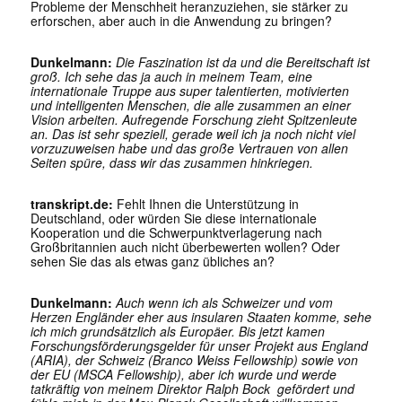
Probleme der Menschheit heranzuziehen, sie stärker zu
erforschen, aber auch in die Anwendung zu bringen?
Dunkelmann:
Die Faszination ist da und die Bereitschaft ist
groß. Ich sehe das ja auch in meinem Team, eine
internationale Truppe aus super talentierten, motivierten
und intelligenten Menschen, die alle zusammen an einer
Vision arbeiten. Aufregende Forschung zieht Spitzenleute
an. Das ist sehr speziell, gerade weil ich ja noch nicht viel
vorzuzuweisen habe und das große Vertrauen von allen
Seiten spüre, dass wir das zusammen hinkriegen.
transkript.de:
Fehlt Ihnen die Unterstützung in
Deutschland, oder würden Sie diese internationale
Kooperation und die Schwerpunktverlagerung nach
Großbritannien auch nicht überbewerten wollen? Oder
sehen Sie das als etwas ganz übliches an?
Dunkelmann:
Auch wenn ich als Schweizer und vom
Herzen Engländer eher aus insularen Staaten komme, sehe
ich mich grundsätzlich als Europäer. Bis jetzt kamen
Forschungsförderungsgelder für unser Projekt aus England
(ARIA), der Schweiz (Branco Weiss Fellowship) sowie von
der EU (MSCA Fellowship), aber ich wurde und werde
tatkräftig von meinem Direktor Ralph Bock gefördert und