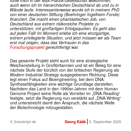
fühle mich in der Max-Planck-Gesellschaft willkommen,
auch wenn ich im hierarchischen Deutschland ab und zu in
Wände laufe. Interessanterweise wurde ich in meinem PhD
von einer deutschen Stiftung (Boehringer Ingelheim Fonds)
finanziert. Die macht einen phantastischen Job, von
Deutschland aus extrem risikoreiche Projekte zu
unterstützen; mit großartigen Erfolgsquoten. Es geht also
auf jeden Fall! Im Moment erlebe ich eine einzigartige,
extrem privilegierte Situation, und jetzt müssen wir als Team
erst mal zeigen, dass das Vertrauen in das
Forschungsprojekt
gerechtfertigt war.
Das gesamte Projekt steht auch für eine strategische
Weichenstellung in Großbritannien und ist ein Beleg für eine
nächste Stufe der kürzlich von der britischen Regierung als
Modern Industrial Strategy
ausgegebenen Richtung. Diese
legt einen Fokus auf Bioengineering, bei dem DNA-
Synthesefähigkeiten eine wichtige Grundlage darstellen.
Nachdem das Land in den 1990er-Jahren mit dem Human
Genome Project seine Rolle als Vorreiter im „DNA-Reading“
festigte, setzt die Regierung nun verstärkt auf „DNA-Writing“
und unterstreicht damit den Anspruch, die nächste Welle
der Biotechnologie mitzugestalten.
© |transkript.de
Georg Kääb
3. September 2025