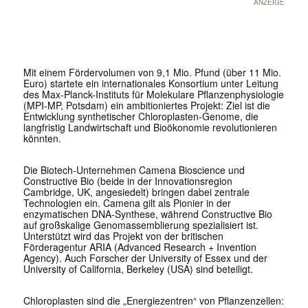
ANZEIGE
Mit einem Fördervolumen von 9,1 Mio. Pfund (über 11 Mio.
Euro) startete ein internationales Konsortium unter Leitung
des Max-Planck-Instituts für Molekulare Pflanzenphysiologie
(MPI-MP, Potsdam) ein ambitioniertes Projekt: Ziel ist die
Entwicklung synthetischer Chloroplasten-Genome, die
langfristig Landwirtschaft und Bioökonomie revolutionieren
könnten.
Die Biotech-Unternehmen Camena Bioscience und
Constructive Bio (beide in der Innovationsregion
Cambridge, UK, angesiedelt) bringen dabei zentrale
Technologien ein. Camena gilt als Pionier in der
enzymatischen DNA-Synthese, während Constructive Bio
auf großskalige Genomassemblierung spezialisiert ist.
Unterstützt wird das Projekt von der britischen
Förderagentur ARIA (Advanced Research + Invention
Agency). Auch Forscher der University of Essex und der
University of California, Berkeley (USA) sind beteiligt.
Chloroplasten sind die „Energiezentren“ von Pflanzenzellen: