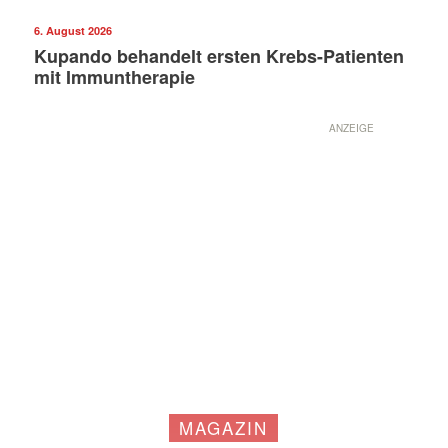
6. August 2026
Kupando behandelt ersten Krebs-Patienten
mit Immuntherapie
ANZEIGE
Mit dem |transkript-Newsletter
jede Woche aktuell informiert.
MAGAZIN