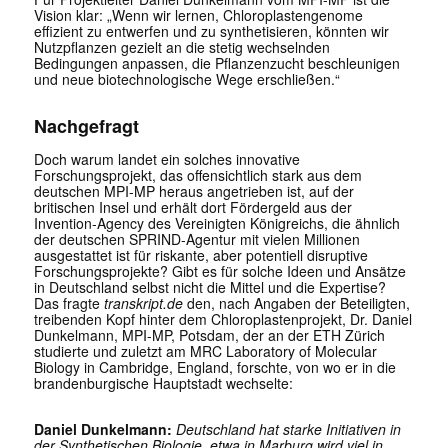
Vision klar: „Wenn wir lernen, Chloroplastengenome
effizient zu entwerfen und zu synthetisieren, könnten wir
Nutzpflanzen gezielt an die stetig wechselnden
Bedingungen anpassen, die Pflanzenzucht beschleunigen
und neue biotechnologische Wege erschließen.“
Nachgefragt
Doch warum landet ein solches innovative
Forschungsprojekt, das offensichtlich stark aus dem
deutschen MPI-MP heraus angetrieben ist, auf der
britischen Insel und erhält dort Fördergeld aus der
Invention-Agency des Vereinigten Königreichs, die ähnlich
der deutschen SPRIND-Agentur mit vielen Millionen
ausgestattet ist für riskante, aber potentiell disruptive
Forschungsprojekte? Gibt es für solche Ideen und Ansätze
in Deutschland selbst nicht die Mittel und die Expertise?
Das fragte
transkript.de
den, nach Angaben der Beteiligten,
treibenden Kopf hinter dem Chloroplastenprojekt, Dr. Daniel
Dunkelmann, MPI-MP, Potsdam, der an der ETH Zürich
studierte und zuletzt am MRC Laboratory of Molecular
Biology in Cambridge, England, forschte, von wo er in die
brandenburgische Hauptstadt wechselte:
Daniel Dunkelmann:
Deutschland hat starke Initiativen in
der Synthetischen Biologie, etwa in Marburg wird viel in