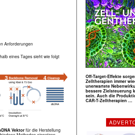
en Anforderungen
halb eines Tages sieht wie folgt
Off-Target-Effekte sorg
Zelltherapien immer wie
unerwartete Nebenwirk
bessere Zielsteuerung 
sein. Auch die Produkt
CAR-T-Zelltherapien …
ADVERT
bDNA Vektor
für die Herstellung
chiedene Methoden einsetzen,