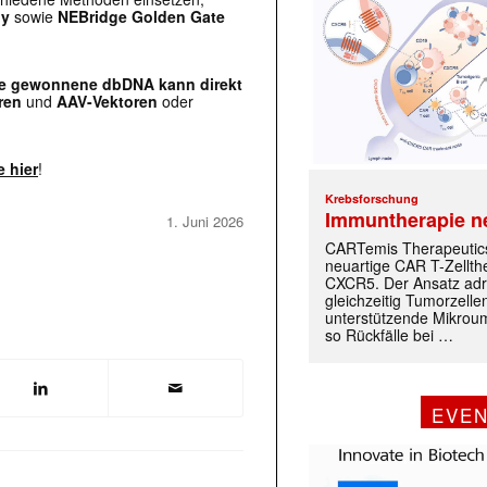
ly
sowie
NEBridge Golden Gate
 die gewonnene dbDNA kann direkt
ren
und
AAV-Vektoren
oder
e hier
!
Krebsforschung
Immuntherapie n
1. Juni 2026
CARTemis Therapeutics
neuartige CAR T-Zellth
CXCR5. Der Ansatz adr
gleichzeitig Tumorzelle
unterstützende Mikrou
so Rückfälle bei …
EVE