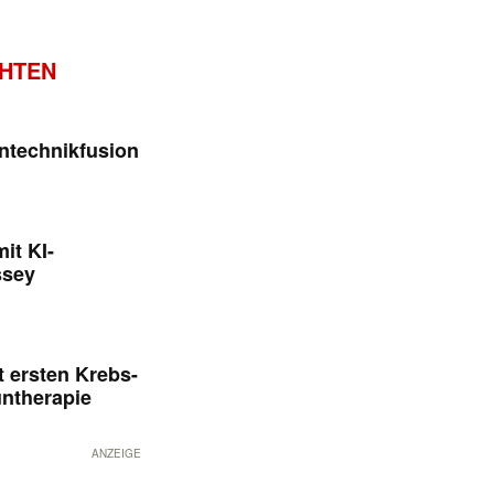
CHTEN
ntechnikfusion
it KI-
ssey
 ersten Krebs-
untherapie
ANZEIGE