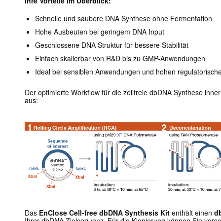
Ihre Vorteile im Überblick:
Schnelle und saubere DNA Synthese ohne Fermentation
Hohe Ausbeuten bei geringem DNA Input
Geschlossene DNA Struktur für bessere Stabilität
Einfach skalierbar von R&D bis zu GMP-Anwendungen
Ideal bei sensiblen Anwendungen und hohen regulatorisch
Der optimierte Workflow für die zellfreie dbDNA Synthese inner
aus:
Das
EnClose Cell-free dbDNA Synthesis Kit
enthält einen
d
Ihrer dbDNA Zielsequenz. Für die Klonierung können Sie vers