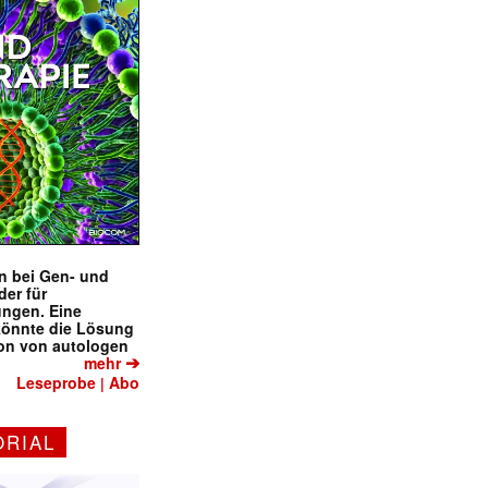
en bei Gen- und
der für
ungen. Eine
könnte die Lösung
ion von autologen
➔
mehr
Leseprobe
Abo
|
ORIAL