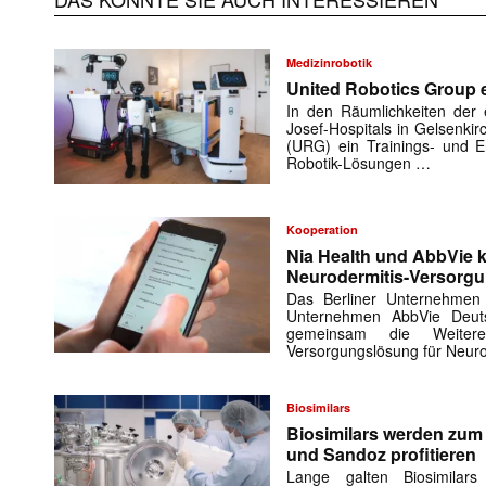
Medizinrobotik
United Robotics Group e
In den Räumlichkeiten der e
Josef-Hospitals in Gelsenki
(URG) ein Trainings- und En
Robotik-Lösungen …
Kooperation
Nia Health und AbbVie k
Neurodermitis-Versorg
Das Berliner Unternehmen
Unternehmen AbbVie Deuts
gemeinsam die Weiteren
Versorgungslösung für Neuro
Biosimilars
Biosimilars werden zu
und Sandoz profitieren
Lange galten Biosimilar