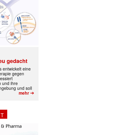
eu gedacht
 entwickelt eine
erapie gegen
essiert
n und ihre
mgebung und soll
➔
mehr
NT