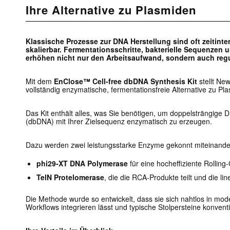
Ihre Alternative zu Plasmiden
Klassische Prozesse zur DNA Herstellung sind oft zeitint
skalierbar. Fermentationsschritte, bakterielle Sequenzen
erhöhen nicht nur den Arbeitsaufwand, sondern auch reg
Mit dem
EnClose™ Cell‑free dbDNA Synthesis Kit
stellt Ne
vollständig enzymatische, fermentationsfreie Alternative zu Pl
Das Kit enthält alles, was Sie benötigen, um doppelsträngige
(dbDNA) mit Ihrer Zielsequenz enzymatisch zu erzeugen.
Dazu werden zwei leistungsstarke Enzyme gekonnt miteinander
phi29‑XT DNA Polymerase
für eine hocheffiziente Rolling‑
TelN Protelomerase
, die die RCA‑Produkte teilt und die li
Die Methode wurde so entwickelt, dass sie sich nahtlos in mod
Workflows integrieren lässt und typische Stolpersteine konvent