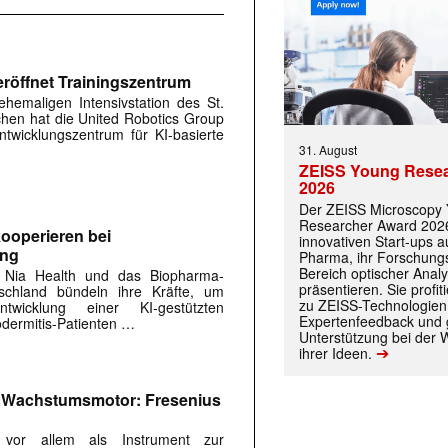
röffnet Trainingszentrum
hemaligen Intensivstation des St.
rchen hat die United Robotics Group
twicklungszentrum für KI-basierte
31. August
ZEISS Young Rese
2026
Der ZEISS Microscopy
Researcher Award 2026
ooperieren bei
innovativen Start-ups 
ung
Pharma, ihr Forschungs
Bereich optischer Anal
 Nia Health und das Biopharma-
präsentieren. Sie prof
chland bündeln ihre Kräfte, um
zu ZEISS-Technologien
twicklung einer KI-gestützten
Expertenfeedback und g
dermitis-Patienten …
Unterstützung bei der 
➔
ihrer Ideen.
m Wachstumsmotor: Fresenius
s vor allem als Instrument zur