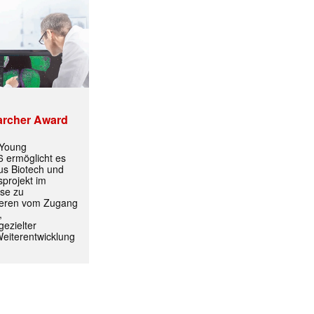
archer Award
 Young
 ermöglicht es
aus Biotech und
projekt im
yse zu
itieren vom Zugang
,
ezielter
Weiterentwicklung