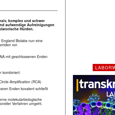
ensiv, komplex und schwer
 und aufwendige Aufreinigungen
ulatorische Hürden.
w England Biolabs nun eine
asmiden vor.
 DNA mit geschlossenen Enden
LABOR
 kombiniert:
Circle‑Amplification (RCA)
nearen Enden kovalent schließt
erne molekularbiologische
ioneller Verfahren umgeht.