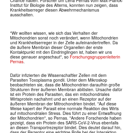
Chance haben. Forscher um Lena Pernas vom Max-Planck-
Institut für Biologie des Alterns, konnten nun zeigen, dass
Krankheitserreger diesen Abwehrmechanismus
ausschalten.
"Wir wollten wissen, wie sich das Verhalten der
Mitochondrien sonst noch verändert, wenn Mitochondrien
und Krankheitserreger in der Zelle aufeinandertreffen. Da
die äußere Membran dieser Organellen der erste
Kontaktpunkt mit den Eindringlingen ist, haben wir uns
diese genauer angeschaut", so
Forschungsgruppenleiterin
Pernas
.
Dafür infizierten die Wissenschaftler Zellen mit dem
Parasiten
Toxoplasma gondii
. Unter dem Mikroskop
beobachteten sie, dass die Mitochondrien daraufhin große
Strukturen ihrer äußeren Membran ablösten. Ursache dafür
ist ein Protein des Parasiten, das ein mitochondriales
Wirtsprotein nachahmt und an einen Rezeptor auf der
äußeren Membran der Mitrochondrien bindet. "Auf diese
Weise kapert der Parasit eine normale Reaktion des Wirts
auf mitochondrialen Stress. Dies führt zu einer Entwaffnung
der Mitochondrien", so Pernas. "Andere Forschende haben
gezeigt, dass ein Protein des SARS-CoV-2-Virus ebenfalls
an diesen Transportrezeptor bindet. Dies deutet darauf hin,
dass der Rezeptor eine wichtige Rolle bei der Interaktion