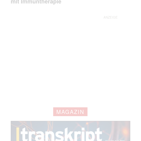
mit Immuntherapie
(erforderlich)
ANZEIGE
MAGAZIN