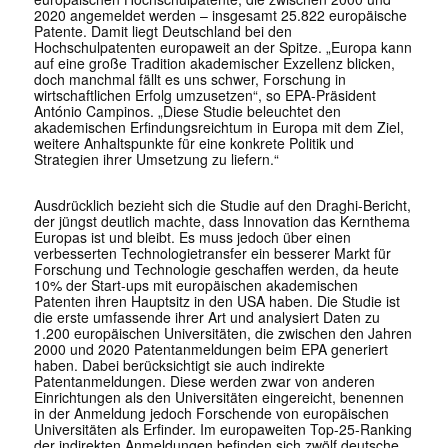
2020 angemeldet werden – insgesamt 25.822 europäische
Patente. Damit liegt Deutschland bei den
Hochschulpatenten europaweit an der Spitze. „Europa kann
auf eine große Tradition akademischer Exzellenz blicken,
doch manchmal fällt es uns schwer, Forschung in
wirtschaftlichen Erfolg umzusetzen“, so EPA-Präsident
António Campinos. „Diese Studie beleuchtet den
akademischen Erfindungsreichtum in Europa mit dem Ziel,
weitere Anhaltspunkte für eine konkrete Politik und
Strategien ihrer Umsetzung zu liefern.“
Ausdrücklich bezieht sich die Studie auf den Draghi-Bericht,
der jüngst deutlich machte, dass Innovation das Kernthema
Europas ist und bleibt. Es muss jedoch über einen
verbesserten Technologietransfer ein besserer Markt für
Forschung und Technologie geschaffen werden, da heute
10% der Start-ups mit europäischen akademischen
Patenten ihren Hauptsitz in den USA haben. Die Studie ist
die erste umfassende ihrer Art und analysiert Daten zu
1.200 europäischen Universitäten, die zwischen den Jahren
2000 und 2020 Patentanmeldungen beim EPA generiert
haben. Dabei berücksichtigt sie auch indirekte
Patentanmeldungen. Diese werden zwar von anderen
Einrichtungen als den Universitäten eingereicht, benennen
in der Anmeldung jedoch Forschende von europäischen
Universitäten als Erfinder. Im europaweiten Top-25-Ranking
der indirekten Anmeldungen befinden sich zwölf deutsche