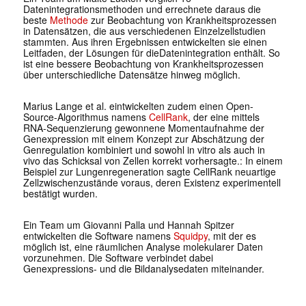
Datenintegrationsmethoden und errechnete daraus die
beste
Methode
zur Beobachtung von Krankheitsprozessen
in Datensätzen, die aus verschiedenen Einzelzellstudien
stammten. Aus ihren Ergebnissen entwickelten sie einen
Leitfaden, der Lösungen für dieDatenintegration enthält. So
ist eine bessere Beobachtung von Krankheitsprozessen
über unterschiedliche Datensätze hinweg möglich.
Marius Lange et al. eintwickelten zudem einen Open-
Source-Algorithmus namens
CellRank
, der eine mittels
RNA-Sequenzierung gewonnene Momentaufnahme der
Genexpression mit einem Konzept zur Abschätzung der
Genregulation kombiniert und sowohl
in vitro
als auch
in
vivo
das Schicksal von Zellen korrekt vorhersagte.: In einem
Beispiel zur Lungenregeneration sagte CellRank neuartige
Zellzwischenzustände voraus, deren Existenz experimentell
bestätigt wurden.
Ein Team um Giovanni Palla und Hannah Spitzer
entwickelten die Software namens
Squidpy
, mit der es
möglich ist, eine räumlichen Analyse molekularer Daten
vorzunehmen. Die Software verbindet dabei
Genexpressions- und die Bildanalysedaten miteinander.