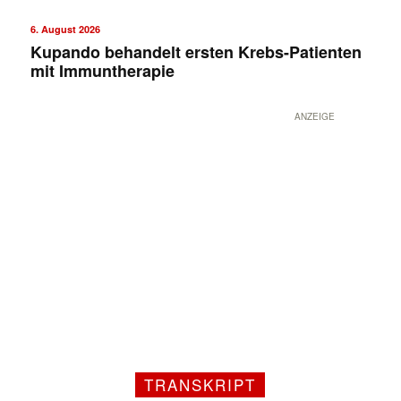
6. August 2026
Kupando behandelt ersten Krebs-Patienten
mit Immuntherapie
ANZEIGE
Mit dem |transkript-Newsletter
jede Woche aktuell informiert.
E-
Mail
TRANSKRIPT
(erforderlich)