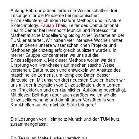
Anfang Februar präsentierten die Wissenschaftler drei
Lösungen für die Probleme bei genomischen
Einzelzelluntersuchungen
Nature Methods
und in
Nature
Biotechnology
.
Fabian Theis
, Leiter des Computational
Health Center bei Helmholtz Munich und Professor für
Mathematische Modellierung biologischer Systeme an der
TUM, erläuterte: „Wir haben vier intensive Wochen hinter
uns, in denen unsere wissenschaftlichen Projekte und
Methoden gleichzeitig erfolgreich publiziert wurden. In
meiner Gruppe konzentrieren wir uns auf die
Einzelzellgenomik. Mit dieser Methode wollen wir den
Ursprung von Krankheiten auf mechanistische Weise
verstehen. Dafür nutzen und entwickeln wir Ansätze des
maschinellen Lernens, um komplexe Daten besser
darzustellen. Mit unseren drei neuesten Studien haben wir
uns mit der Integration von Einzelzelldaten, dem Lernen
von Trajektorien und der räumlichen Auflösung beschäftigt.
Mit diesen Beiträgen aber auch darüber wollen wir die
Einzelzellforschung und damit unser Verständnis von
Krankheiten auf die nächste Stufe bringen.“
Die Lösungen von Helmholtz Munich und der TUM kurz
zusammengefasst:
Ein Team um Malte Lücken verglich 16