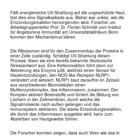
Fällt energiereiche UV-Strahlung auf die ungeschützte Haut,
löst dies eine Signalkaskade aus. Bisher war unklar, wie die
Entzündungsreaktion hervorgerufen wird. Forscher um
Arbeitsgruppenleiter Prof. Dr. Florian Schmidt vom Institut
für Angeborene Immunität am Universitätsklinikum Bonn
konnten den Mechanismus klären.
Die Ribosomen sind für den Zusammenbau der Proteine in
einer Zelle zuständig. Schädigt UV-Strahlung diesen
Prozess, lösen sie eine bereits bekannte ribotoxische
Stressantwort aus. Eine Kettenreaktion führt dann zur
Aktivierung des Enzyms p38, welches einen Sensor für
Hautentzündungen, den NOD-like-Rezeptor NLRP1,
verändert und aktiviert. NLRP1 baut daraufhin im Zytosol
aus verschiedenen Biomolekülen einen
Multienzymkomplex, das Inflammasom, zusammen. Der
Komplex aktiviert Botenstoffe und fördert die Bildung von
Löchern in der Zellmembran, durch welche die
Signalmoleküle nach außen gelangen und das
Immunsystem aktivieren. Die starke Entzündungsreaktion,
die durch das Inflammason ausgelöst wird, kann zum
Absterben von Hautgewebe führen.
Die Forscher konnten zeigen, dass auch Viren wie das in