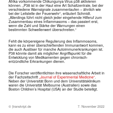
Afrika vorkommende Chikungunya-Virus p38 aktivieren
können. „P38 ist in der Haut eine Art Schaltzentrale, bei der
verschiedene Warnsignale zusammenlaufen – ähnlich wie
bei der Leitstelle der Feuerwehr“, erläutert Schmidt.
„Allerdings führt nicht gleich jeder eingehende Hilferuf zum
Zusammenbau eines Inflammasoms – das passiert erst,
wenn die Zahl und Stärke der Warnungen einen
bestimmten Schwellenwert überschreiten.“
Fehlt die körpereigene Regulierung des Inflammosoms,
kann es zu einer überschießenden Immunantwort kommen,
die auch Auslöser für manche Autoimmunerkrankungen ist.
P38 könnte damit als möglicher Angriffspunkt für die
Entwicklung von Medikamenten gegen chronisch-
entzündliche Erkrankungen dienen.
Die Forscher veröffentlichten ihre wissenschaftliche Arbeit in
der Fachzeitschrift
„Journal of Experimental Medicine“
.
Neben der Universität Bonn und dem Universitätsklinikum
waren die Universität Melbourne (Australien) sowie das
Boston Children’s Hospital (USA) an der Studie beteiligt.
© |transkript.de
7. November 2022