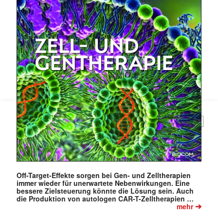
Mit dem |transkript-Newsletter
jede Woche aktuell informiert.
E-
Mail
(erforderlich)
Off-Target-Effekte sorgen bei Gen- und Zelltherapien
immer wieder für unerwartete Nebenwirkungen. Eine
bessere Zielsteuerung könnte die Lösung sein. Auch
die Produktion von autologen CAR-T-Zelltherapien …
➔
mehr