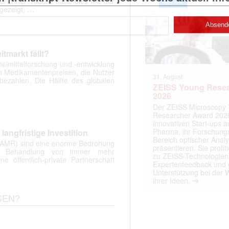
nchner Tubulis hatte dies mit der
gezeigt, …
tmarkt fällt?
eimittelforschung und -entwicklung
n Medikamentenpreisen, die Nutzer
31. August
bezahlen. Die Hälfte des globalen
ZEISS Young Rese
2026
Der ZEISS Microscopy
Researcher Award 2026
innovativen Start-ups 
Pharma, ihr Forschungs
langfristige Investition
Bereich optischer Anal
 (AMR) sind eine enorme Bedrohung
präsentieren. Sie prof
d Behandlung von immer mehr
zu ZEISS-Technologien
ine öffentlich-private Partnerschaft
Expertenfeedback und g
Unterstützung bei der 
➔
ihrer Ideen.
SEN?