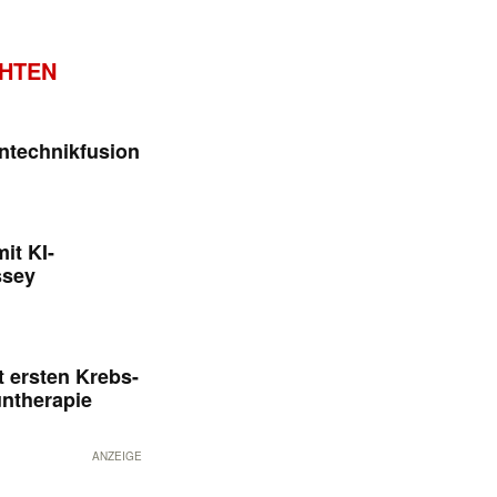
CHTEN
ntechnikfusion
it KI-
ssey
 ersten Krebs-
untherapie
ANZEIGE