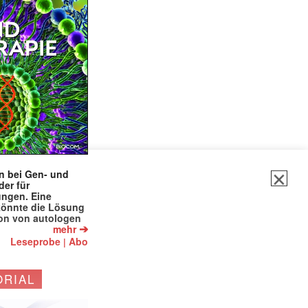
✕
en bei Gen- und
der für
ungen. Eine
könnte die Lösung
ion von autologen
➔
mehr
Leseprobe
Abo
|
ORIAL