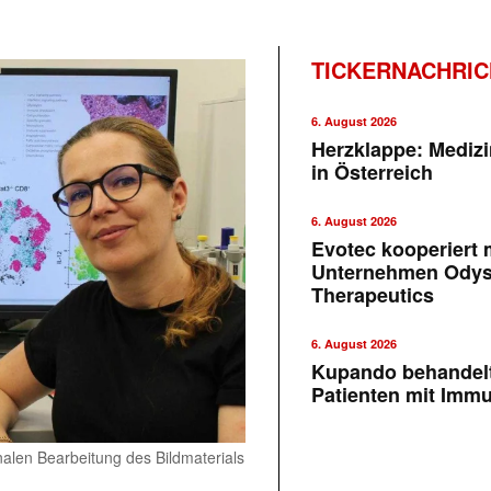
TICKERNACHRI
6. August 2026
Herzklappe: Medizi
in Österreich
6. August 2026
Evotec kooperiert m
Unternehmen Ody
Therapeutics
6. August 2026
Kupando behandelt
Patienten mit Imm
inalen Bearbeitung des Bildmaterials