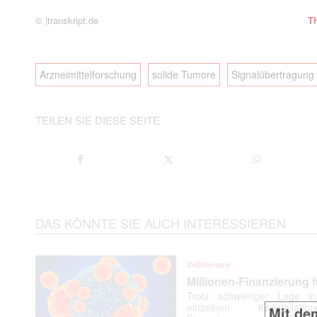
© |transkript.de
T
Arzneimittelforschung
solide Tumore
Signalübertragung
TEILEN SIE DIESE SEITE
Mit dem
DAS KÖNNTE SIE AUCH INTERESSIEREN
E-
Mail
(erforderlich
Zelltherapie
Millionen-Finanzierung f
Trotz schwieriger Lage i
einzelnen Konstellat