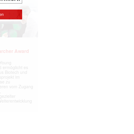
archer Award
 Young
 ermöglicht es
aus Biotech und
projekt im
yse zu
itieren vom Zugang
,
ezielter
Weiterentwicklung