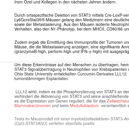
Irem Ozel und Kollegen in den nächsten Jahren ändern.
Durch ortsspezifische Deletion von STAT3 mittels Cre-LoxP-ver
Ly6GcreStat3fl/fl-Mäusen gelang den Medizinern eine deut
sowie der Metastasierung. Aus den Mäusen isolierte Neutrophil
Verhalten, also den N1-Phänotyp, bei dem MHCII, CD80/86 un
Zudem ergab die Ermittlung des Immunprofils der Tumoren u
Mäuse, die die Metastasierung anzeigen, eine signifikante An
(granzymeB-high, perforin-high und IFN-γ-high) mit ausgeprägte
Um diese Erkenntnisse auf den Menschen zu übertragen, hem
STAT3-Signalübertragung in Neutrophilen von Krebspatienten mi
Ohio State University entwickelten Curcumin-Derivates LLL12.
tumorstämmigen Explantaten.
LLL12 wirkt, indem es die Phosphorylierung von STAT3 an der T
verhindert die Aktivierung von STAT3 und seine anschließende 
es die Expression von Genen reguliert, die für das
Zellwachstu
Mammakarzinomen
und beim
Medulloblastom
verantwortlich s
Tests im Mausmodell mit einer myeloidzellselektiven STAT3-An
(CpG-STAT3ASO) verliefen ebenfalls positiv.