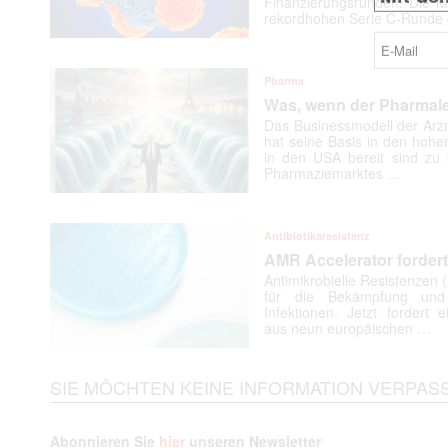
Finanzierungsrunden. Die Mü
rekordhohen Serie C-Runde 
Pharma
Was, wenn der Pharmalei
Das Businessmodell der Arzn
hat seine Basis in den hohe
in den USA bereit sind zu 
Pharmaziemarktes …
Antibiotikaresistenz
AMR Accelerator fordert 
Antimikrobielle Resistenzen
für die Bekämpfung un
Infektionen. Jetzt fordert e
aus neun europäischen …
SIE MÖCHTEN KEINE INFORMATION VERPAS
Abonnieren Sie
hier
unseren Newsletter