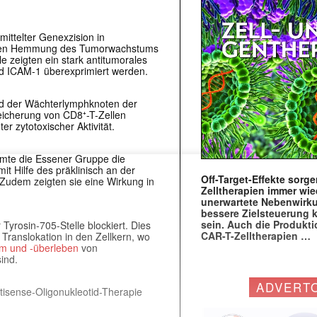
mittelter Genexzision in
lichen Hemmung des Tumorwachstums
e zeigten ein stark antitumorales
d ICAM-1 überexprimiert werden.
nd der Wächterlymphknoten der
reicherung von CD8⁺-T-Zellen
r zytotoxischer Aktivität.
mte die Essener Gruppe die
t Hilfe des präklinisch an der
Off-Target-Effekte sorg
 Zudem zeigten sie eine Wirkung in
Zelltherapien immer wie
unerwartete Nebenwirk
bessere Zielsteuerung 
sein. Auch die Produkt
yrosin-705-Stelle blockiert. Dies
CAR-T-Zelltherapien …
Translokation in den Zellkern, wo
m und -überleben
von
ind.
ADVERT
tisense-Oligonukleotid-Therapie