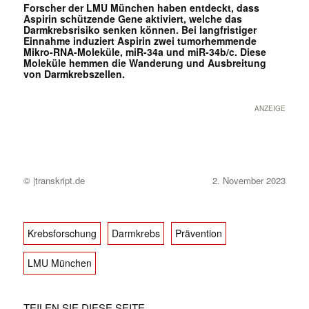
Forscher der LMU München haben entdeckt, dass
Aspirin schützende Gene aktiviert, welche das
Darmkrebsrisiko senken können. Bei langfristiger
Einnahme induziert Aspirin zwei tumorhemmende
Mikro-RNA-Moleküle, miR-34a und miR-34b/c. Diese
Moleküle hemmen die Wanderung und Ausbreitung
von Darmkrebszellen.
ANZEIGE
© |transkript.de
2. November 2023
Krebsforschung
Darmkrebs
Prävention
LMU München
TEILEN SIE DIESE SEITE