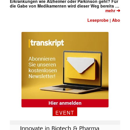
Erkrankungen wie Alzheimer oder Parkinson geht? Für
die Gabe von Medikamenten wird dieser Weg bereits …
➔
mehr
Leseprobe
Abo
|
Mit dem |transkript-Newsletter
jede Woche aktuell informiert.
E-
Mail
(erforderlich)
EVENT