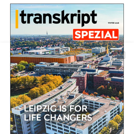
Mit dem |transkript-Newsletter
jede Woche aktuell informiert.
E-
Mail
(erforderlich)