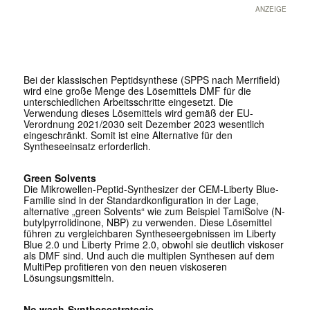
ANZEIGE
Bei der klassischen Peptidsynthese (SPPS nach ­Merrifield)
wird eine große Menge des Lösemittels DMF für die
unterschiedlichen Arbeitsschritte eingesetzt. Die
Verwendung dieses Lösemittels wird gemäß der EU-
Verordnung 2021/2030 seit Dezember 2023 wesentlich
eingeschränkt. Somit ist eine Alternative für den
Syntheseeinsatz erforderlich.
Green Solvents
Die Mikrowellen-Peptid-Synthesizer der CEM-Liberty Blue-
Familie sind in der Standardkonfiguration in der Lage,
alternative „green Solvents“ wie zum Beispiel TamiSolve (N-
butylpyrrolidinone, NBP) zu verwenden. Diese Lösemittel
führen zu vergleichbaren Syntheseergebnissen im Liberty
Blue 2.0 und Liberty Prime 2.0, obwohl sie deutlich viskoser
als DMF sind. Und auch die multiplen Synthesen auf dem
MultiPep profitieren von den neuen viskoseren
Lösungsungsmitteln.
No wash-Synthesestrategie