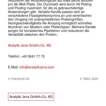
redu
zieren die Verarbeitungszeit
auf etwa sechs Minuten
pro
96-Well-Platte. Der Durchsatz
wird durch Hit Picking
und
Pooling maximiert, für die
es gebrauchsfertige
Anwen
dungen gibt. Variable Kanäle passen sich an
verschiedene
Flüssigkeitsvolumina an und
vereinfachen
den Umgang mit unterschiedlichen Pro
bengrößen.
Hochgeschwin
digkeits-Re-Arraying ermög
licht schnelles
Anordnen von
Mustern oder Plattentypen.
Mehrere Kanäle
sorgen für
konsistentes Pipettieren und
reduzieren die
Variabilität zwischen den Proben.
Analytik Jena GmbH+Co. KG
Telefon: +49 3641 77 70
E-Mail:
info@analytik-jena.com
© |transkript.de
3. März 2025
Analytik Jena GmbH+Co. KG