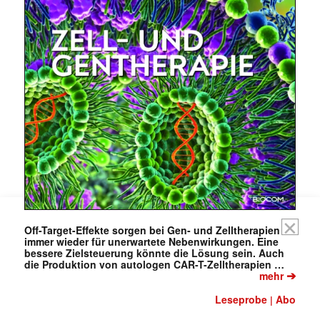
Mit dem |transkript-Newsletter
jede Woche aktuell informiert.
E-
Mail
(erforderlich)
Off-Target-Effekte sorgen bei Gen- und Zelltherapien
immer wieder für unerwartete Nebenwirkungen. Eine
bessere Zielsteuerung könnte die Lösung sein. Auch
die Produktion von autologen CAR-T-Zelltherapien …
➔
mehr
Leseprobe
Abo
|