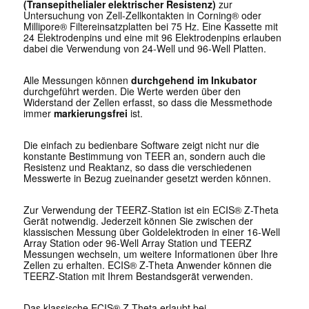
(Transepithelialer elektrischer Resistenz)
zur
Untersuchung von Zell-Zellkontakten in Corning® oder
Millipore® Filtereinsatzplatten bei 75 Hz. Eine Kassette mit
24 Elektrodenpins und eine mit 96 Elektrodenpins erlauben
dabei die Verwendung von 24-Well und 96-Well Platten.
Alle Messungen können
durchgehend im Inkubator
durchgeführt werden. Die Werte werden über den
Widerstand der Zellen erfasst, so dass die Messmethode
immer
markierungsfrei
ist.
Die einfach zu bedienbare Software zeigt nicht nur die
konstante Bestimmung von TEER an, sondern auch die
Resistenz und Reaktanz, so dass die verschiedenen
Messwerte in Bezug zueinander gesetzt werden können.
Zur Verwendung der TEERZ-Station ist ein ECIS® Z-Theta
Gerät notwendig. Jederzeit können Sie zwischen der
klassischen Messung über Goldelektroden in einer 16-Well
Array Station oder 96-Well Array Station und TEERZ
Messungen wechseln, um weitere Informationen über Ihre
Zellen zu erhalten. ECIS® Z-Theta Anwender können die
TEERZ-Station mit Ihrem Bestandsgerät verwenden.
Das klassische ECIS® Z-Theta erlaubt bei