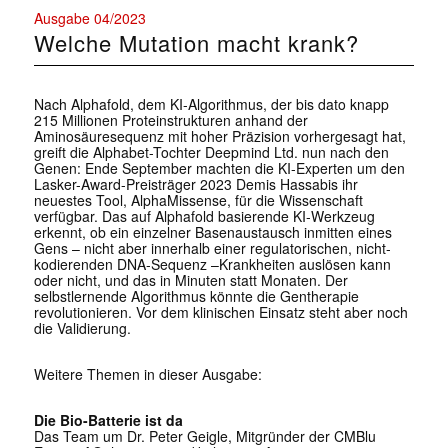
Ausgabe 04/2023
Welche Mutation macht krank?
Nach Alphafold, dem KI-Algorithmus, der bis dato knapp
215 Millionen Proteinstrukturen anhand der
Aminosäuresequenz mit hoher Präzision vorhergesagt hat,
greift die Alphabet-Tochter Deepmind Ltd. nun nach den
Genen: Ende September machten die KI-Experten um den
Lasker-Award-Preisträger 2023 Demis Hassabis ihr
neuestes Tool, AlphaMissense, für die Wissenschaft
verfügbar. Das auf Alphafold basierende KI-Werkzeug
erkennt, ob ein einzelner Basenaustausch inmitten eines
Gens – nicht aber innerhalb einer regulatorischen, nicht-
kodierenden DNA-Sequenz –Krankheiten auslösen kann
oder nicht, und das in Minuten statt Monaten. Der
selbstlernende Algorithmus könnte die Gentherapie
revolutionieren. Vor dem klinischen Einsatz steht aber noch
die Validierung.
Weitere Themen in dieser Ausgabe:
Die Bio-Batterie ist da
Das Team um Dr. Peter Geigle, Mitgründer der CMBlu