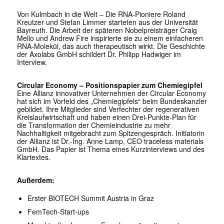
Von Kulmbach in die Welt – Die RNA-Pioniere Roland
Kreutzer und Stefan Limmer starteten aus der Universität
Bayreuth. Die Arbeit der späteren Nobelpreisträger Craig
Mello und Andrew Fire inspirierte sie zu einem einfacheren
RNA-Molekül, das auch therapeutisch wirkt. Die Geschichte
der Axolabs GmbH schildert Dr. Philipp Hadwiger im
Interview.
Circular Economy – Positionspapier zum Chemiegipfel
Eine Allianz innovativer Unternehmen der Circular Economy
hat sich im Vorfeld des „Chemiegipfels“ beim Bundeskanzler
gebildet. Ihre Mitglieder sind Verfechter der regenerativen
Kreislaufwirtschaft und haben einen Drei-Punkte-Plan für
die Transformation der Chemieindustrie zu mehr
Nachhaltigkeit mitgebracht zum Spitzengespräch. Initiatorin
der Allianz ist Dr.-Ing. Anne Lamp, CEO traceless materials
GmbH. Das Papier ist Thema eines Kurzinterviews und des
Klartextes.
Außerdem:
Erster BIOTECH Summit Austria in Graz
FemTech-Start-ups