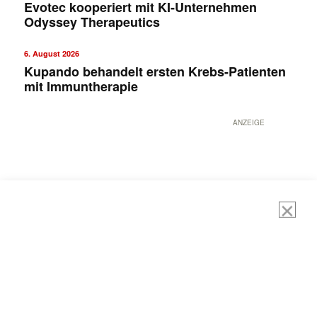
Evotec kooperiert mit KI-Unternehmen
Odyssey Therapeutics
6. August 2026
Kupando behandelt ersten Krebs-Patienten
mit Immuntherapie
ANZEIGE
Mit dem |transkript-Newsletter
jede Woche aktuell informiert.
E-
Mail
(erforderlich)