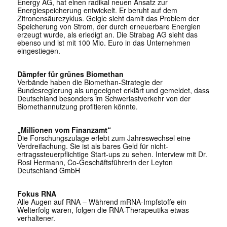
Energy AG, hat einen radikal neuen Ansatz zur
Energiespeicherung entwickelt. Er beruht auf dem
Zitronensäurezyklus. Geigle sieht damit das Problem der
Speicherung von Strom, der durch erneuerbare Energien
erzeugt wurde, als erledigt an. Die Strabag AG sieht das
ebenso und ist mit 100 Mio. Euro in das Unternehmen
eingestiegen.
Dämpfer für grünes Biomethan
Verbände haben die Biomethan-Strategie der
Bundesregierung als ungeeignet erklärt und gemeldet, dass
Deutschland besonders im Schwerlastverkehr von der
Biomethannutzung profitieren könnte.
„Millionen vom Finanzamt“
Die Forschungszulage erlebt zum Jahreswechsel eine
Verdreifachung. Sie ist als bares Geld für nicht-
ertragssteuerpflichtige Start-ups zu sehen. Interview mit Dr.
Rosi Hermann, Co-Geschäftsführerin der Leyton
Deutschland GmbH
Fokus RNA
Alle Augen auf RNA – Während mRNA-Impfstoffe ein
Welterfolg waren, folgen die RNA-Therapeutika etwas
verhaltener.