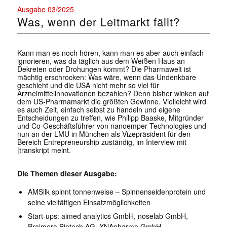
Ausgabe 03/2025
Was, wenn der Leitmarkt fällt?
Kann man es noch hören, kann man es aber auch einfach
ignorieren, was da täglich aus dem Weißen Haus an
Dekreten oder Drohungen kommt? Die Pharmawelt ist
mächtig erschrocken: Was wäre, wenn das Undenkbare
geschieht und die USA nicht mehr so viel für
Arzneimittelinnovationen bezahlen? Denn bisher winken auf
dem US-Pharmamarkt die größten Gewinne. Vielleicht wird
es auch Zeit, einfach selbst zu handeln und eigene
Entscheidungen zu treffen, wie Philipp Baaske, Mitgründer
und Co-Geschäftsführer von nanoemper Technologies und
nun an der LMU in München als Vizepräsident für den
Bereich Entrepreneurship zuständig, im Interview mit
|transkript meint.
Die Themen dieser Ausgabe:
AMSilk spinnt tonnenweise – Spinnenseidenprotein und
seine vielfältigen Einsatzmöglichkeiten
Start-ups: aimed analytics GmbH, noselab GmbH,
Praimera Biotech AG, XNApharma GmbH