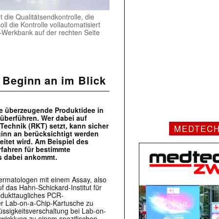
t die Qualitätsendkontrolle, die
l die Kontrolle vollautomatisiert
-Werkbank auf der rechten Seite
 Beginn an im Blick
ne überzeugende Produktidee in
 überführen. Wer dabei auf
Technik (RKT) setzt, kann sicher
MEDTEC
ginn an berücksichtigt werden
tet wird. Am Beispiel des
fahren für bestimmte
es dabei ankommt.
ermatologen mit einem Assay, also
 das Hahn-Schickard-Institut für
dukttaugliches PCR-
er Lab-on-a-Chip-Kartusche zu
Flüssigkeitsverschaltung bei Lab-on-
wicklung zu einem spezifischen