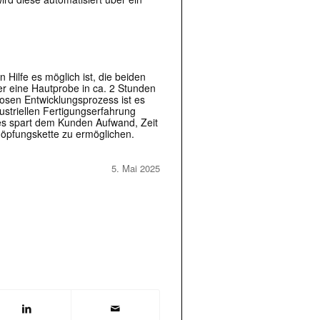
 |transkript-Newsletter jede Woche aktuell inf
 Hilfe es möglich ist, die beiden
r eine Hautprobe in ca. 2 Stunden
losen Entwicklungsprozess ist es
striellen Fertigungserfahrung
ies spart dem Kunden Aufwand, Zeit
)
höpfungskette zu ermöglichen.
5. Mai 2025