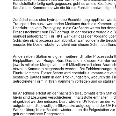
Kunststoffteile fertig spritzgegossen, geht es an die Bestückun
Kanäle und Kammern sowie die für die Funktion notwendigen R
Zunächst muss eine hydrophobe Beschichtung appliziert werde
Transport des auszuwertenden Mediums durch die Kammern gew
Überführung vom Prototyping in die Großserie waren bei diesem
Prozesstechniker von RKT gefragt. In der Vorserie wurde die B
manuell aufgebracht. Für RKT war klar, dass der Vorgang übe
Schichten nicht prozessstabil abbildbar war, sondern die Besc
musste. Ein Dosierroboter vollzieht nun diesen Schritt positio
An derselben Station erfolgt ein weiterer diffiziler Prozessschri
Einpipettieren von Reagenzien. Das sind in diesem Fall vier v
jeweils mit einer Menge von nur 5 Mikrolitern mit einer Abweic
einzelne Kammern eingebracht werden. Bei Fehldosierungen kö
Fluidik kommen. Dieser Schritt wird ebenfalls automatisiert voll
bestückte Bauteil dann in den Trocknungsofen, wodurch die Flüs
getrockneter Form in ihren Kammern vorliegen und so stabiler 
Im Anschluss erfolgt an der nächsten teilautomatisierten Stati
hierin sind Lösungen verschiedener Inhaltsstoffe enthalten –, di
eingeklebt werden müssen. Dazu wird ein UV-Kleber an der korr
aufgebracht, die jeweiligen Stickpacks aufgelegt und der UV-Kl
Werker übergibt die Bauteile wiederum an die Folgestation zur
gefriergetrocknete Reagenzien.