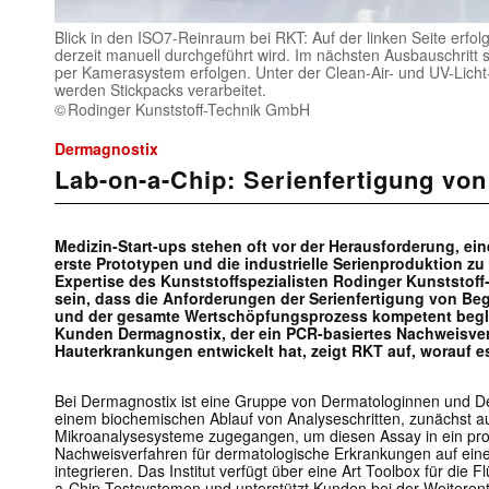
Blick in den ISO7-Reinraum bei RKT: Auf der linken Seite erfolg
derzeit manuell durchgeführt wird. Im nächsten Ausbauschritt sol
per Kamerasystem erfolgen. Unter der Clean-Air- und UV-Licht
werden Stickpacks verarbeitet.
Rodinger Kunststoff-Technik GmbH
Dermagnostix
Lab-on-a-Chip: Serienfertigung von
Medizin-Start-ups stehen oft vor der Herausforderung, ei
erste Prototypen und die industrielle Serienproduktion zu
Expertise des Kunststoffspezialisten Rodinger Kunststoff-
sein, dass die Anforderungen der Serienfertigung von Be
und der gesamte Wertschöpfungsprozess kompetent beglei
Kunden Dermagnostix, der ein PCR-basiertes Nachweisver
Hauterkrankungen entwickelt hat, zeigt RKT auf, worauf 
Bei Dermagnostix ist eine Gruppe von Dermatologinnen und D
einem biochemischen Ablauf von Analyseschritten, zunächst auf
Mikroanalysesysteme zugegangen, um diesen Assay in ein pro
Nachweisverfahren für dermatologische Erkrankungen auf ein
integrieren. Das Institut verfügt über eine Art Toolbox für die 
a-Chip-Testsystemen und unterstützt Kunden bei der Weiterent