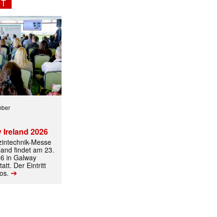
NT
mber
 Ireland 2026
izintechnik-Messe
land findet am 23.
6 in Galway
att. Der Eintritt
➔
los.