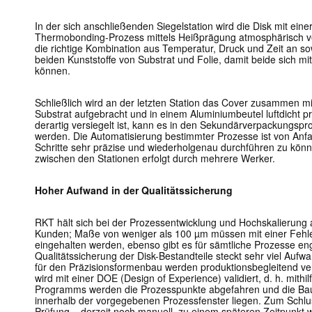
In der sich anschließenden Siegelstation wird die Disk mit einer
Thermobonding-Prozess mittels Heißprägung atmosphärisch ve
die richtige Kombination aus Temperatur, Druck und Zeit an sow
beiden Kunststoffe von Substrat und Folie, damit beide sich m
können.
Schließlich wird an der letzten Station das Cover zusammen m
Substrat aufgebracht und in einem Aluminiumbeutel luftdicht p
derartig versiegelt ist, kann es in den Sekundärverpackungsp
werden. Die Automatisierung bestimmter Prozesse ist von An
Schritte sehr präzise und wiederholgenau durchführen zu könn
zwischen den Stationen erfolgt durch mehrere Werker.
Hoher Aufwand in der Qualitätssicherung
RKT hält sich bei der Prozessentwicklung und Hochskalierung 
Kunden; Maße von weniger als 100 µm müssen mit einer Fehl
eingehalten werden, ebenso gibt es für sämtliche Prozesse en
Qualitätssicherung der Disk-Bestandteile steckt sehr viel Aufwa
für den Präzisionsformenbau werden produktionsbegleitend v
wird mit einer DOE (Design of Experience) validiert, d. h. mith
Programms werden die Prozesspunkte abgefahren und die Baute
innerhalb der vorgegebenen Prozessfenster liegen. Zum Schlus
Prüfung – derzeit noch manuell, zu einem späteren Zeitpunkt wi