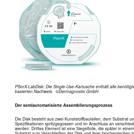
PSorX-LabDisk: Die Single-Use-Kartusche enthält alle benötig
basierten Nachweis. ©Dermagnostix GmbH
Der semiautomatisierte Assemblierungsprozess
Die Disk besteht aus zwei Kunststoffbauteilen, dem Substrat 
Spezifikationen spritzgegossen und im Anschluss an verschi
werden. Drittes Element ist eine Siegelfolie, die später in e
Substrat zum Verschließen der Disk und ihrer biochemischen In