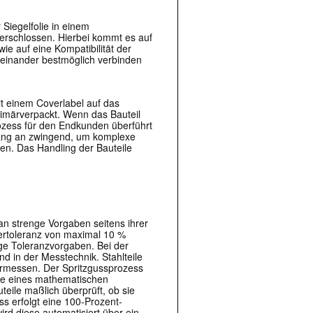
 Siegelfolie in einem
rschlossen. Hierbei kommt es auf
ie auf eine Kompatibilität der
iteinander bestmöglich verbinden
it einem Coverlabel auf das
rimärverpackt. Wenn das Bauteil
rozess für den Endkunden überführt
fang an zwingend, um komplexe
en. Das Handling der Bauteile
an strenge Vorgaben seitens ihrer
ertoleranz von maximal 10 %
ge Toleranzvorgaben. Bei der
nd in der Messtechnik. Stahlteile
ermessen. Der Spritzgussprozess
ilfe eines mathematischen
ile maßlich überprüft, ob sie
s erfolgt eine 100-Prozent-
rd diese automatisiert über ein