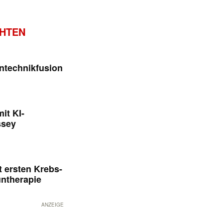
CHTEN
ntechnikfusion
it KI-
ssey
 ersten Krebs-
untherapie
ANZEIGE