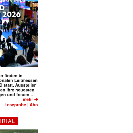
r finden in
ionalen Leitmessen
tatt. Aussteller
eren ihre neuesten
gen und freuen …
➔
mehr
Leseprobe
Abo
|
ORIAL