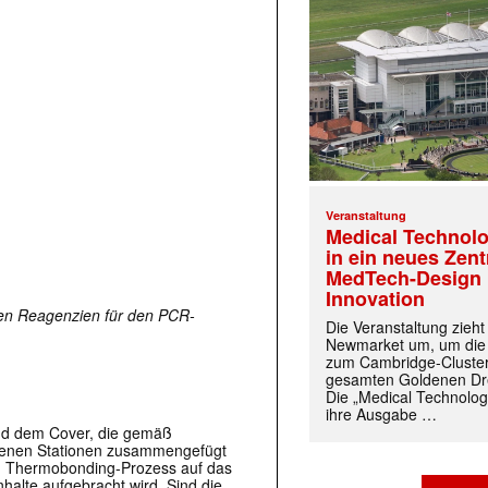
Veranstaltung
Medical Technolo
in ein neues Zen
MedTech-Design 
Innovation
ten Reagenzien für den PCR-
Die Veranstaltung zieh
Newmarket um, um die
zum Cambridge-Cluste
gesamten Goldenen Dre
Die „Medical Technolog
ihre Ausgabe …
und dem Cover, die gemäß
edenen Stationen zusammengefügt
inem Thermobonding-Prozess auf das
halte aufgebracht wird. Sind die