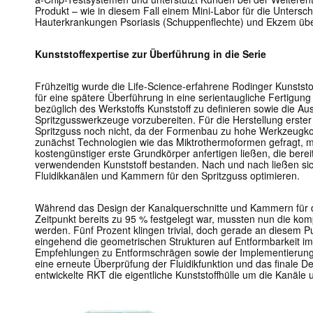
Produkt – wie in diesem Fall einem Mini-Labor für die Untersc
Hauterkrankungen Psoriasis (Schuppenflechte) und Ekzem übe
Kunststoffexpertise zur Überführung in die Serie
Frühzeitig wurde die Life-Science-erfahrene Rodinger Kunststof
für eine spätere Überführung in eine serientaugliche Fertigun
bezüglich des Werkstoffs Kunststoff zu definieren sowie die A
Spritzgusswerkzeuge vorzubereiten. Für die Herstellung erster
Spritzguss noch nicht, da der Formenbau zu hohe Werkzeugko
zunächst Technologien wie das Miktrothermoformen gefragt, mi
kostengünstiger erste Grundkörper anfertigen ließen, die bere
verwendenden Kunststoff bestanden. Nach und nach ließen sich
Fluidikkanälen und Kammern für den Spritzguss optimieren.
Während das Design der Kanalquerschnitte und Kammern für 
Zeitpunkt bereits zu 95 % festgelegt war, mussten nun die ko
werden. Fünf Prozent klingen trivial, doch gerade an diesem 
eingehend die geometrischen Strukturen auf Entformbarkeit i
Empfehlungen zu Entformschrägen sowie der Implementierung 
eine erneute Überprüfung der Fluidikfunktion und das finale D
entwickelte RKT die eigentliche Kunststoffhülle um die Kanä