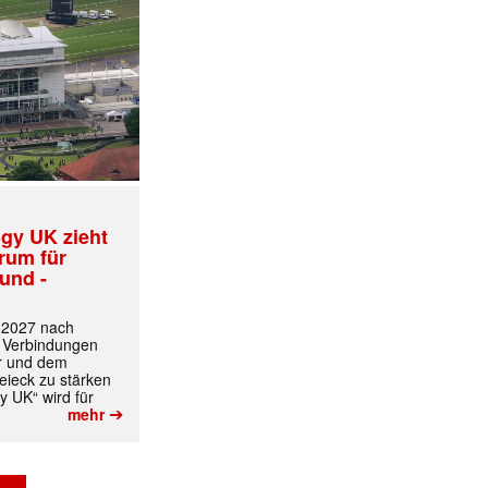
gy UK zieht
trum für
und -
t 2027 nach
 Verbindungen
r und dem
ieck zu stärken
y UK“ wird für
➔
mehr
✕