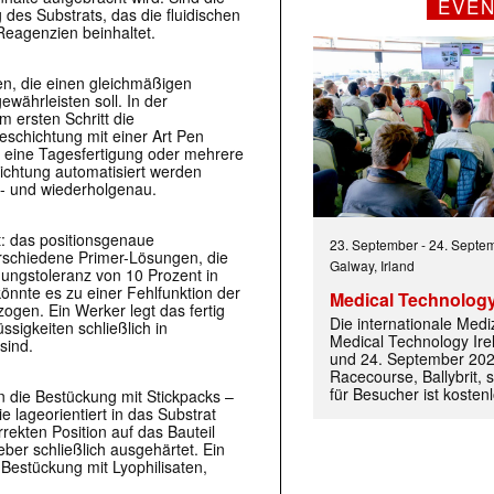
EVE
g des Substrats, das die fluidischen
eagenzien beinhaltet.
n, die einen gleichmäßigen
ährleisten soll. In der
 ersten Schritt die
eschichtung mit einer Art Pen
r eine Tagesfertigung oder mehrere
hichtung automatisiert werden
ns- und wiederholgenau.
tt: das positionsgenaue
23. September
-
24. Septe
erschiedene Primer-Lösungen, die
Galway, Irland
hungstoleranz von 10 Prozent in
nnte es zu einer Fehlfunktion der
Medical Technology
zogen. Ein Werker legt das fertig
Die internationale Med
sigkeiten schließlich in
Medical Technology Ire
sind.
und 24. September 202
Racecourse, Ballybrit, st
für Besucher ist kosten
on die Bestückung mit Stickpacks –
e lageorientiert in das Substrat
ekten Position auf das Bauteil
eber schließlich ausgehärtet. Ein
 Bestückung mit Lyophilisaten,