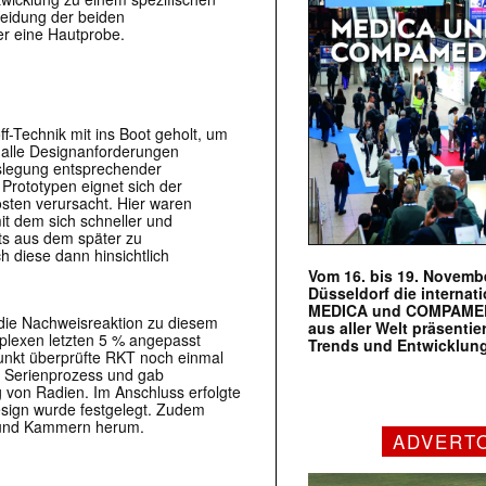
heidung der beiden
r eine Hautprobe.
f-Technik mit ins Boot geholt, um
g alle Designanforderungen
uslegung entsprechender
 Prototypen eignet sich der
sten verursacht. Hier waren
t dem sich schneller und
its aus dem später zu
 diese dann hinsichtlich
Vom 16. bis 19. Novembe
Düsseldorf die internat
MEDICA und COMPAMED s
die Nachweisreaktion zu diesem
aus aller Welt präsenti
mplexen letzten 5 % angepasst
Trends und Entwicklun
Punkt überprüfte RKT noch einmal
m Serienprozess und gab
von Radien. Im Anschluss erfolgte
esign wurde festgelegt. Zudem
le und Kammern herum.
ADVERT