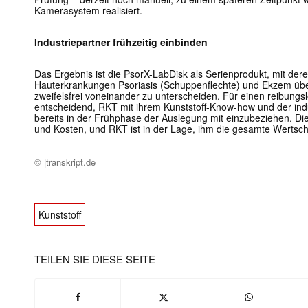
Kamerasystem realisiert.
Industriepartner frühzeitig einbinden
Mit dem
Das Ergebnis ist die PsorX-LabDisk als Serienprodukt, mit deren
Hauterkrankungen Psoriasis (Schuppenflechte) und Ekzem übe
zweifelsfrei voneinander zu unterscheiden. Für einen reibungs
E-
entscheidend, RKT mit ihrem Kunststoff-Know-how und der indu
Mail
bereits in der Frühphase der Auslegung mit einzubeziehen. D
(erforderlich
und Kosten, und RKT ist in der Lage, ihm die gesamte Wertsc
© |transkript.de
Kunststoff
TEILEN SIE DIESE SEITE