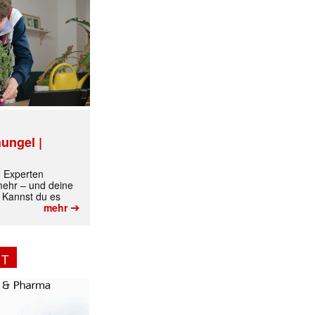
✕
ungel |
m Experten
 mehr – und deine
 Kannst du es
➔
mehr
NT