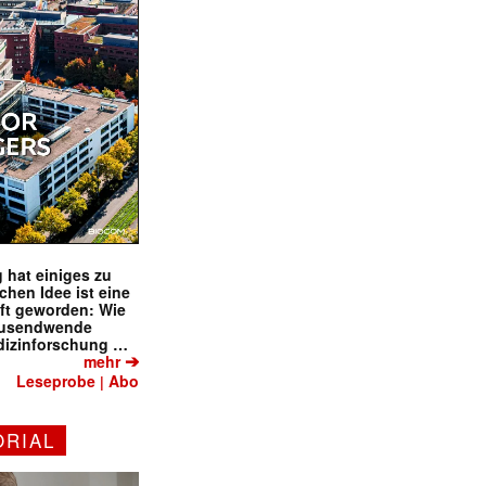
 hat einiges zu
schen Idee ist eine
ft geworden: Wie
tausendwende
dizinforschung …
➔
mehr
Leseprobe
Abo
|
ORIAL