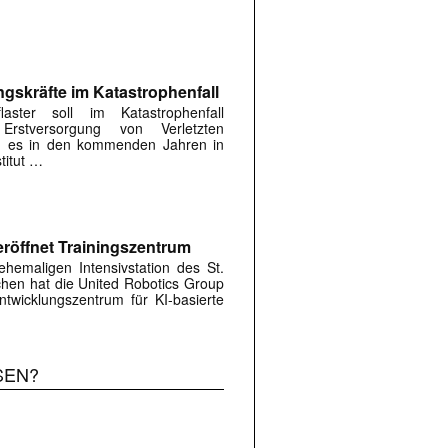
ngskräfte im Katastrophenfall
flaster soll im Katastrophenfall
Erstversorgung von Verletzten
ird es in den kommenden Jahren in
titut …
röffnet Trainingszentrum
hemaligen Intensivstation des St.
rchen hat die United Robotics Group
twicklungszentrum für KI-basierte
SEN?