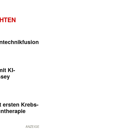
CHTEN
ntechnikfusion
it KI-
ssey
 ersten Krebs-
untherapie
ANZEIGE