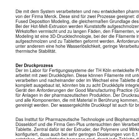
Die mit dem System verarbeiteten und neu entwickelten pha
von der Firma Merck. Diese sind für zwei Prozesse geeignet: d
Fused Deposition Modeling, die gleichermaßen Grundlage des
Bei der Hot-Melt-Extrusion werden Kunststoffe aufgeschmolze
Wirkstoffen vermischt und zu langen Fäden, den Filamenten, v
Modeling ist eine 3D-Drucktechnologie, bei der die Filamente 
aufgeschmolzen und zu Tabletten geformt werden. Anforderun
unter anderem eine hohe Wasserlöslichkeit, geringe Verarbei
thermische Stabilität.
Der Druckprozess
Der im Labor für Fertigungssysteme der TH Köln entwickelte 
arbeitet mit zwei Druckköpfen. Diese können Filamente mit unt
verarbeiten und nacheinander oder im Wechsel eine Tablette
komplett ausgebaut ist, könnten bis zu acht Druckköpfe integri
Gerät den Anforderungen der Good Manufacturing Practice 
für Anlagen in der pharmazeutischen Produktion. Der Druckrau
und alle Komponenten, die mit Material in Berührung kommen, 
gereinigt werden. Der wassergekühlte Druckkopf ist auch für b
Das Institut für Pharmazeutische Technologie und Biopharmazi
Düsseldorf und die Firma Gen-Plus untersuchten den Verarbei
Tablette. Zentral dafür ist der Extruder, der Polymere und Wirk
konfiguriert, dass auch bei sehr geringen Dosierungen von 0,1