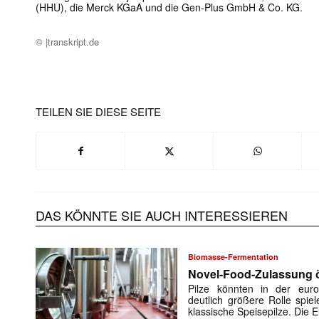
(HHU), die Merck KGaA und die Gen-Plus GmbH & Co. KG.
© |transkript.de
TEILEN SIE DIESE SEITE
Mit dem
DAS KÖNNTE SIE AUCH INTERESSIEREN
E-
Mail
Biomasse-Fermentation
(erforderlich
Novel-Food-Zulassung öf
Pilze könnten in der euro
deutlich größere Rolle spiel
klassische Speisepilze. Die