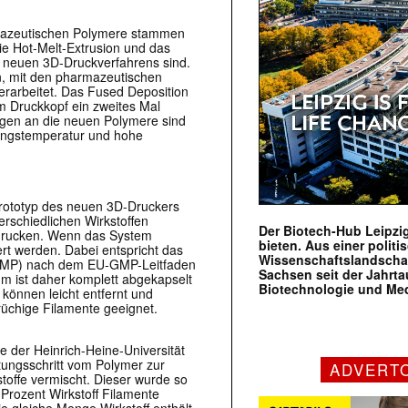
rmazeutischen Polymere stammen
ie Hot-Melt-Extrusion und das
 neuen 3D-Druckverfahrens sind.
n, mit den pharmazeutischen
erarbeitet. Das Fused Deposition
im Druckkopf ein zweites Mal
gen an die neuen Polymere sind
tungstemperatur und hohe
Prototyp des neuen 3D-Druckers
erschiedlichen Wirkstoffen
Der Biotech-Hub Leipzig
 drucken. Wenn das System
bieten. Aus einer politi
ert werden. Dabei entspricht das
Wissenschaftslandscha
(GMP) nach dem EU-GMP-Leitfaden
Sachsen seit der Jahr
m ist daher komplett abgekapselt
Biotechnologie und Me
können leicht entfernt und
rüchige Filamente geeignet.
e der Heinrich-Heine-Universität
tungsschritt vom Polymer zur
ADVERT
stoffe vermischt. Dieser wurde so
 Prozent Wirkstoff Filamente