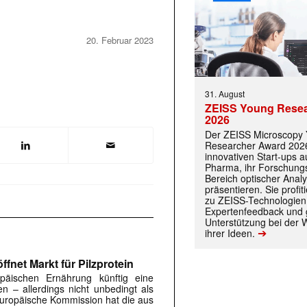
20. Februar 2023
31. August
ZEISS Young Rese
2026
Der ZEISS Microscopy
Researcher Award 2026
innovativen Start-ups 
Pharma, ihr Forschungs
Bereich optischer Anal
präsentieren. Sie prof
 |transkript-Newsletter jede Woche aktuell inf
zu ZEISS-Technologien
Expertenfeedback und g
Unterstützung bei der 
➔
ihrer Ideen.
)
fnet Markt für Pilzprotein
päischen Ernährung künftig eine
en – allerdings nicht unbedingt als
 Europäische Kommission hat die aus