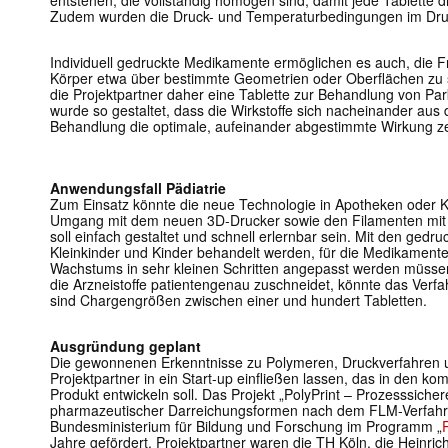
entstehen, die vollständig homogen sind, damit jede Tablette d
Zudem wurden die Druck- und Temperaturbedingungen im Druc
Individuell gedruckte Medikamente ermöglichen es auch, die F
Körper etwa über bestimmte Geometrien oder Oberflächen zu st
die Projektpartner daher eine Tablette zur Behandlung von Park
wurde so gestaltet, dass die Wirkstoffe sich nacheinander aus 
Behandlung die optimale, aufeinander abgestimmte Wirkung z
Anwendungsfall Pädiatrie
Zum Einsatz könnte die neue Technologie in Apotheken oder
Umgang mit dem neuen 3D-Drucker sowie den Filamenten mit
soll einfach gestaltet und schnell erlernbar sein. Mit den ge
Kleinkinder und Kinder behandelt werden, für die Medikament
Wachstums in sehr kleinen Schritten angepasst werden müssen
die Arzneistoffe patientengenau zuschneidet, könnte das Verf
sind Chargengrößen zwischen einer und hundert Tabletten.
Ausgründung geplant
Die gewonnenen Erkenntnisse zu Polymeren, Druckverfahren u
Projektpartner in ein Start-up einfließen lassen, das in den k
Produkt entwickeln soll. Das Projekt „PolyPrint – Prozesssiche
pharmazeutischer Darreichungsformen nach dem FLM-Verfahr
Bundesministerium für Bildung und Forschung im Programm „
Jahre gefördert. Projektpartner waren die TH Köln, die Heinric