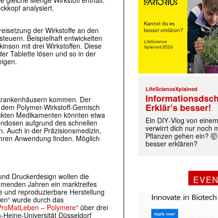
ie gleiche Menge Wirkstoff enthält.
kkopf analysiert.
reisetzung der Wirkstoffe an den
euern. Beispielhaft entwickelten
inson mit drei Wirkstoffen. Diese
der Tablette lösen und so in der
eigen.
LifeScienceXplained
Informationsdsch
 Krankenhäusern kommen. Der
Erklär’s besser!
 dem Polymer-Wirkstoff-Gemisch
druckten Medikamenten könnten etwa
Ein DIY‑Vlog von eine
endosen aufgrund des schnellen
verwirrt dich nur noch
. Auch in der Präzisionsmedizin,
Pflanzen gehen ein? 🤯
ahren Anwendung finden. Möglich
besser erklären?
nd Druckerdesign wollen die
EVE
ommenden Jahren ein marktreifes
re und reproduzierbare Herstellung
en“ wurde durch das
ProMatLeben – Polymere
“ über drei
h-Heine-Universität Düsseldorf