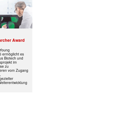
archer Award
 Young
 ermöglicht es
aus Biotech und
projekt im
yse zu
itieren vom Zugang
ormiert.
,
ezielter
Weiterentwicklung