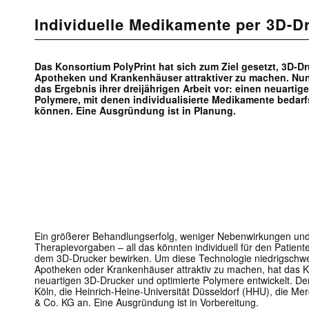
Individuelle Medikamente per 3D-D
Das Konsortium PolyPrint hat sich zum Ziel gesetzt, 3D-Dr
Apotheken und Krankenhäuser attraktiver zu machen. Nun 
das Ergebnis ihrer dreijährigen Arbeit vor: einen neuarti
Polymere, mit denen individualisierte Medikamente bedarf
können. Eine Ausgründung ist in Planung.
Ein größerer Behandlungserfolg, weniger Nebenwirkungen und 
Therapievorgaben – all das könnten individuell für den Patien
dem 3D-Drucker bewirken. Um diese Technologie niedrigschwell
Apotheken oder Krankenhäuser attraktiv zu machen, hat das K
neuartigen 3D-Drucker und optimierte Polymere entwickelt. 
Köln, die Heinrich-Heine-Universität Düsseldorf (HHU), die 
& Co. KG an. Eine Ausgründung ist in Vorbereitung.