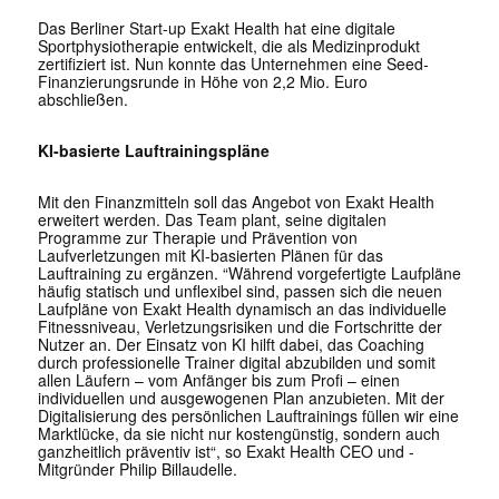
Das Berliner Start-up Exakt Health hat eine digitale
Sportphysiotherapie entwickelt, die als Medizinprodukt
zertifiziert ist. Nun konnte das Unternehmen eine Seed-
Finanzierungsrunde in Höhe von 2,2 Mio. Euro
abschließen.
KI-basierte Lauftrainingspläne
Mit den Finanzmitteln soll das Angebot von Exakt Health
erweitert werden. Das Team plant, seine digitalen
Programme zur Therapie und Prävention von
Laufverletzungen mit KI-basierten Plänen für das
Lauftraining zu ergänzen. “Während vorgefertigte Laufpläne
häufig statisch und unflexibel sind, passen sich die neuen
Laufpläne von Exakt Health dynamisch an das individuelle
Fitnessniveau, Verletzungsrisiken und die Fortschritte der
Nutzer an. Der Einsatz von KI hilft dabei, das Coaching
durch professionelle Trainer digital abzubilden und somit
allen Läufern – vom Anfänger bis zum Profi – einen
individuellen und ausgewogenen Plan anzubieten. Mit der
Digitalisierung des persönlichen Lauftrainings füllen wir eine
Marktlücke, da sie nicht nur kostengünstig, sondern auch
ganzheitlich präventiv ist“, so Exakt Health CEO und -
Mitgründer Philip Billaudelle.